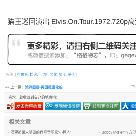
猫王巡回演出 Elvis.On.Tour.1972.720
标签: [
布鲁斯
,
摇滚乐
,
流行文化
,
猫王
,
美国
]
<< 上一篇：
涂鸦画廊-英国报废轮船
下
喜欢，就收藏到自己的地盘吧：
发条微博收藏
发到腾讯微博
转到豆瓣社区
收
相关文章
渴望被世人听见的传奇音乐家“小糖人”
Bobby McFerrin 方