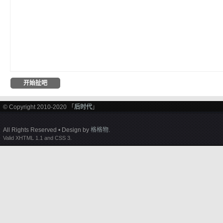
© Copyright 2010-2020 「
后时代
」
All Rights Reserved • Design by
格格物
.
Valid XHTML 1.1 and CSS 3.