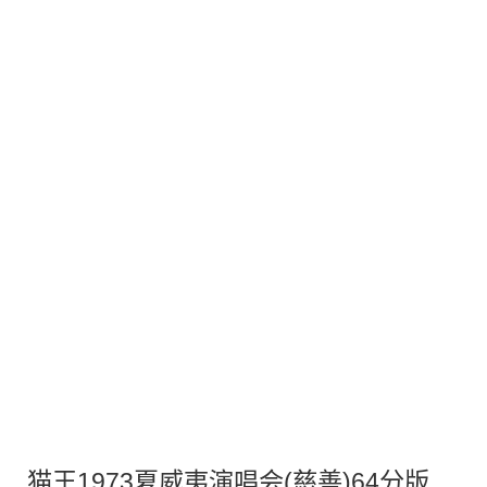
猫王1973夏威夷演唱会(慈善)64分版