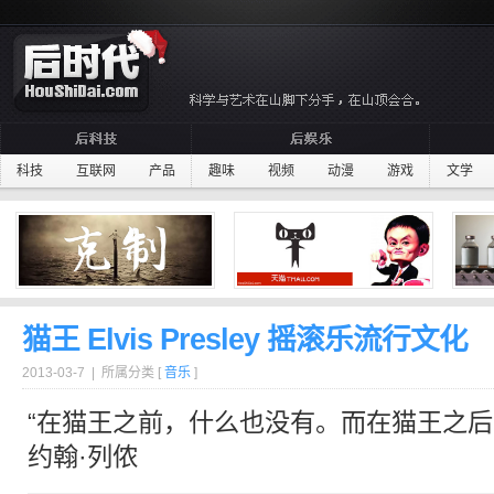
科技
互联网
产品
趣味
视频
动漫
游戏
文学
猫王 Elvis Presley 摇滚乐流行文化
2013-03-7 | 所属分类 [
音乐
]
“在
猫王
之前，什么也没有。而在
猫王
之后
约翰·列侬