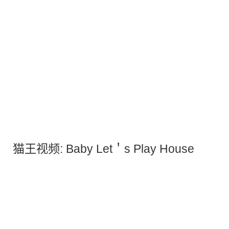
猫王视频: Baby Let＇s Play House