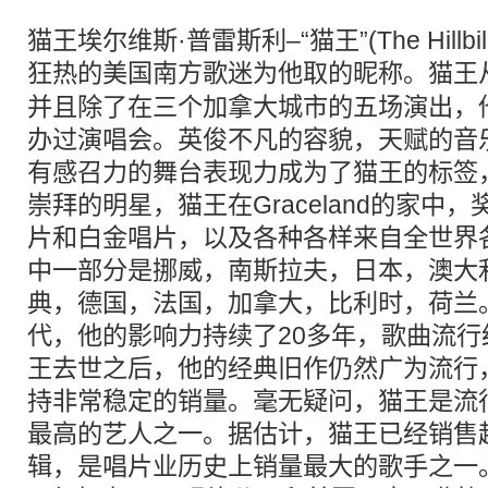
猫王埃尔维斯·普雷斯利–“猫王”(The Hillbi
狂热的
美国
南方歌迷为他取的昵称。猫王
并且除了在三个加拿大城市的五场演出，
办过演唱会。英俊不凡的容貌，天赋的音
有感召力的舞台表现力成为了猫王的标签
崇拜的明星，猫王在Graceland的家中
片和白金唱片，以及各种各样来自全世界
中一部分是挪威，南斯拉夫，日本，澳大
典，德国，法国，加拿大，比利时，荷兰。
代，他的影响力持续了20多年，歌曲流行经
王去世之后，他的经典旧作仍然广为流行
持非常稳定的销量。毫无疑问，猫王是流
最高的艺人之一。据估计，猫王已经销售超过3
辑，是唱片业历史上销量最大的歌手之一