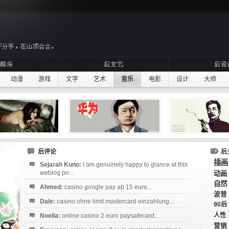
动漫
游戏
文学
艺术
音乐
电影
设计
大师
后评论
后
插画
Sejarah Kuno:
I am genuinely happy to glance at this
weblog po...
动画
自然
Ahmed:
casino google pay ab 15 euro...
波普
Dale:
casino ohne limit mastercard einzahlung...
90后
人性
Noelia:
online casino 2 euro paysafecard...
营销