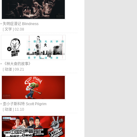
失明症漫记 Blindness
[
文学
]
02.08
《林大奋的故事》
[
动漫
]
09.21
歪小子斯科特 Scott Pilgrim
[
动漫
]
11.10