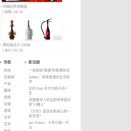
中国好声音精选
[
视频
]
09.30
酒包装设计 ZARB
[
设计
]
02.06
导航
新话题
科技
一本超级“普通”的普通杂志
互联网
Zakka：简单普通的生活哲
学
产品
达利 Dali 天才与疯子的一
趣味
生
视频
渴望被世人听见的传奇音乐
动漫
家“小糖人”
游戏
《方形》是信任和关心的一
处圣地？
文学
Ian Fisher：十年只画一片
艺术
云