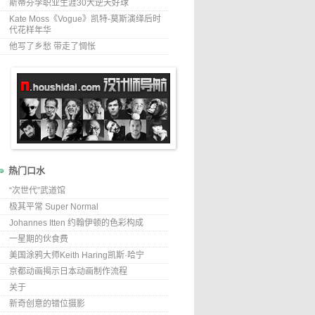
斯蒂芬李职业生涯30大逆天好球
Kate Moss《Vogue》凯特-莫斯演绎后时
代花样年华
他写了乡愁 带走了惆怅
热门口水
“次世代”武道馆
极其平常 Super Normal
Johannes Itten 约翰伊顿的色彩构成
一星期的伙食费
美国涂鸦大师Keith Haring凯斯·哈宁
京都动画揭示日本动画制作流程
关于
新奇创意的错位摄影