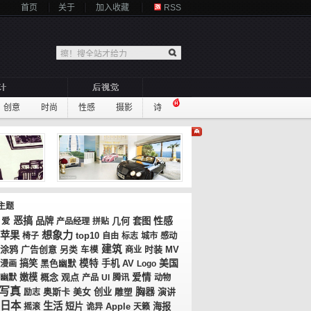
首页
关于
加入收藏
RSS
创意
时尚
性感
摄影
诗
主题
恶搞
性感
品牌
几何
套图
爱
产品经理
拼贴
想象力
苹果
top10
椅子
自由
标志
城市
感动
建筑
涂鸦
广告创意
时装
MV
另类
车模
商业
美国
搞笑
模特
手机
AV
漫画
黑色幽默
Logo
嫩模
概念
观点
爱情
幽默
产品
UI
腾讯
动物
写真
胸器
奥斯卡
美女
创业
演讲
励志
雕塑
日本
生活
短片
海报
摇滚
诡异
Apple
天籁