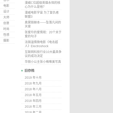
音乐
漫威C位超级英雄永恒的核
电影
心为什么是他？
设计
漫威电影宇宙 为了复仇者
联盟3
大师
奥黛丽赫本——坠落凡间的
创意
天使
时尚
张爱玲的爱情观：20个关于
性感
爱的句子
摄影
法国温情微电影《电击超
人》Electroshock
互联网科技行业10大最具争
议的成功决定
华丽小公主张小格唯美写真
旧存档
2019 年十月
2018 年九月
2018 年八月
2018 年五月
2018 年四月
2018 年三月
2018 年二月