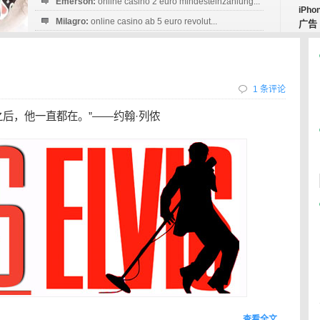
Emerson:
online casino 2 euro mindesteinzahlung...
iPho
Milagro:
online casino ab 5 euro revolut...
广告
Esperanza:
sofortüberweisung casino
startguthaben...
1 条评论
之后，他一直都在。”——约翰·列侬
查看全文…