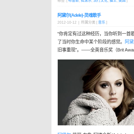
标签: [
布鲁斯
,
摇滚乐
,
流行文化
,
猫王
,
美国
]
阿黛尔(Adele)-灵魂歌手
2012-10-12 | 所属分类 [
音乐
]
“你肯定有过这种经历，当你听到一首
了当时你生命中某个阶段的感觉。
阿黛
旧事重现”。——全英音乐奖（Brit Awards