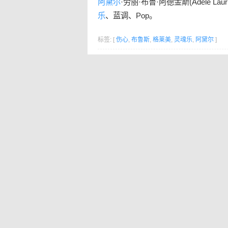
阿黛尔
·劳丽·布鲁·阿德金斯(Adele Lau
乐
、蓝调、Pop。
标签: [
伤心
,
布鲁斯
,
格莱美
,
灵魂乐
,
阿黛尔
]