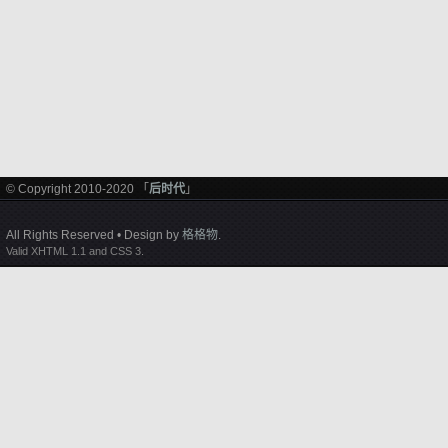
© Copyright 2010-2020 「
后时代
」
All Rights Reserved • Design by
格格物
.
Valid XHTML 1.1 and CSS 3.