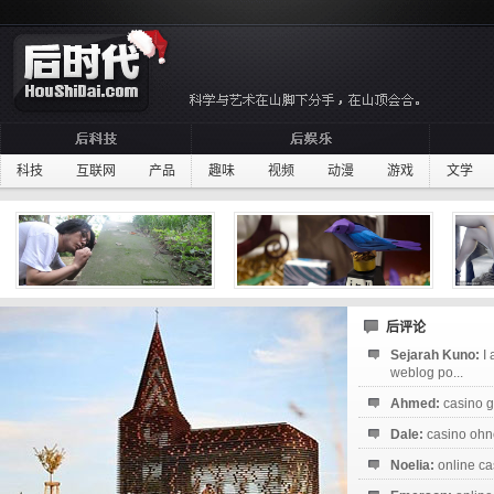
科技
互联网
产品
趣味
视频
动漫
游戏
文学
后评论
Sejarah Kuno:
I
weblog po...
Ahmed:
casino g
Dale:
casino ohne
Noelia:
online ca