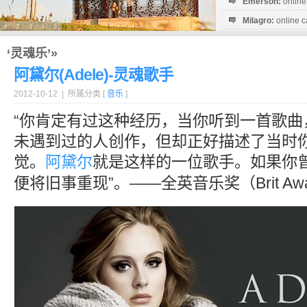
Emerson:
online
Milagro:
online c
Esperanza:
sofo
startguthaben...
‘灵魂乐’»
阿黛尔(Adele)-灵魂歌手
2012-10-12 | 所属分类 [
音乐
]
“你肯定有过这种经历，当你听到一首歌曲
未遇到过的人创作，但却正好描述了当时
觉。
阿黛尔
就是这样的一位歌手。如果你
便将旧事重现”。——全英音乐奖（Brit Awards