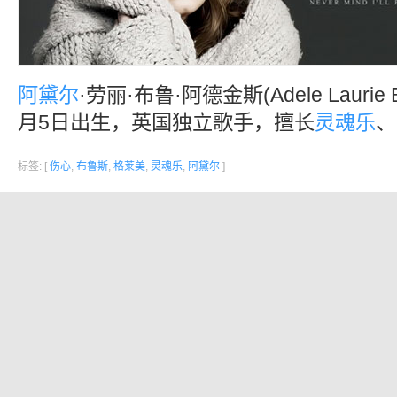
阿黛尔
·劳丽·布鲁·阿德金斯(Adele Laurie Bl
月5日出生，英国独立歌手，擅长
灵魂乐
、
标签: [
伤心
,
布鲁斯
,
格莱美
,
灵魂乐
,
阿黛尔
]