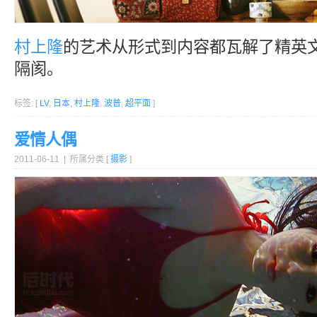
村上隆
的艺术从形式到内容都瓦解了精英
隔阂。
标签: [
LV
,
日本
,
村上隆
,
波普
,
超平面
]
爱情人偶
2011-06-11 | 所属分类 [
摄影
]