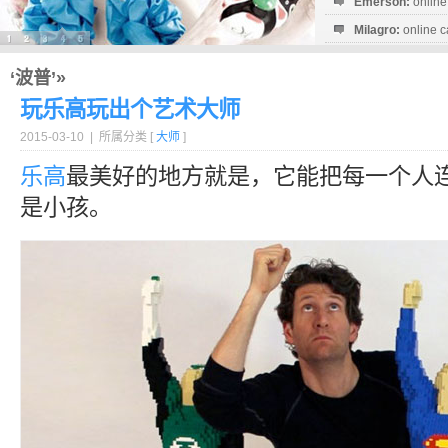
Emerson:
online
Milagro:
online c
Esperanza:
sofo
startguthaben...
‘波普’»
玩乐高玩出个艺术大师
2015-03-10 | 所属分类 [
大师
]
乐高
最美好的地方就是，它能把每一个人
是小孩。