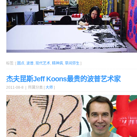
标签: [
圆点
,
波普
,
现代艺术
,
精神病
,
草间弥生
]
杰夫昆斯Jeff Koons最贵的波普艺术家
2011-08-8 | 所属分类 [
大师
]