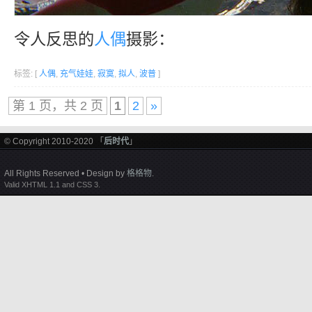
令人反思的
人偶
摄影：
标签: [
人偶
,
充气娃娃
,
寂寞
,
拟人
,
波普
]
第 1 页，共 2 页
1
2
»
© Copyright 2010-2020 「
后时代
」
All Rights Reserved • Design by
格格物
.
Valid XHTML 1.1 and CSS 3.