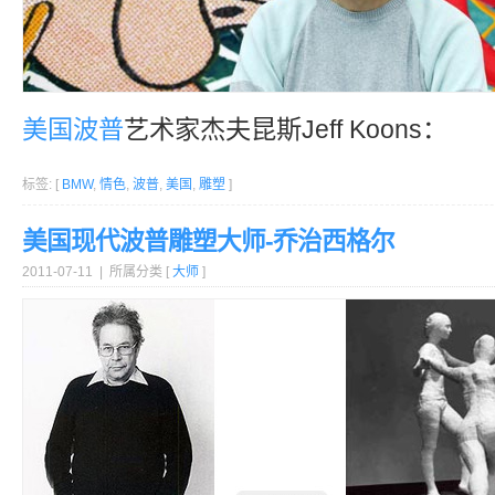
美国
波普
艺术家杰夫昆斯Jeff Koons：
标签: [
BMW
,
情色
,
波普
,
美国
,
雕塑
]
美国现代波普雕塑大师-乔治西格尔
2011-07-11 | 所属分类 [
大师
]