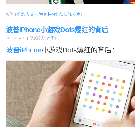
标签: [
乐高
,
奥斯卡
,
律师
,
拥抱小人
,
波普
,
积木
]
波普iPhone小游戏Dots爆红的背后
2013-06-10 | 所属分类 [
产品
]
波普
iPhone
小游戏Dots爆红的背后：