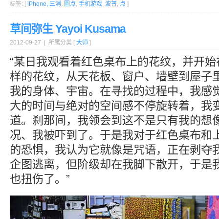
标签: [
iPhone
,
三消
,
圆点
,
手机游戏
,
波普
,
点
]
草间弥生 Yayoi Kusama
2012-09-27 | 所属分类 [
大师
]
“某日我观看着红色桌布上的花纹，并开始
样的花纹，从天花板、窗户、墙壁到屋子
我的身体、宇宙。在寻找的过程中，我感
大的时间与绝对的空间感不停旋转着，我
道。刹那间，我领会到这不是只有我的想
况、我被吓到了。于是我对于红色桌布和
的恐惧，我认为它就像是咒语，正在剥夺
企图逃离，但阶级却在我脚下散开，于是
也扭伤了。”