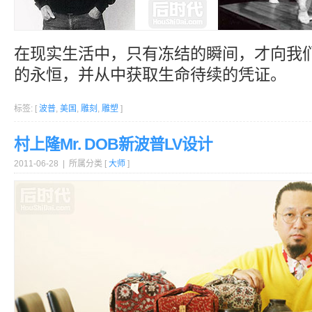
在现实生活中，只有冻结的瞬间，才向我
的永恒，并从中获取生命待续的凭证。
标签: [
波普
,
美国
,
雕刻
,
雕塑
]
村上隆Mr. DOB新波普LV设计
2011-06-28 | 所属分类 [
大师
]