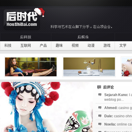
科技
互联网
产品
趣味
视频
动漫
游戏
文学
后评论
Sejarah Kuno:
I
weblog po...
Ahmed:
casino g
Dale:
casino ohne
Noelia:
online ca