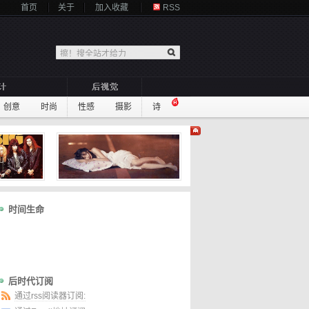
首页
关于
加入收藏
RSS
创意
时尚
性感
摄影
诗
时间生命
后时代订阅
通过rss阅读器订阅: