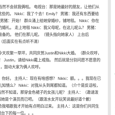
当然不会就我俩啦。 电视台：那是她最好的朋友，让他们从
些的。 Nikki：我了个去！Emily？ 男猪：我还有东西要给
 男猪：开始！ 群众涌上给她穿婚纱，铺地毯。 Nikki：你在
礼。 走上地毯 Nikki：我父母呢，在这儿呢么？ 男猪：
准备的。 他们在那儿呢。（镜头指向她家人） 上台后
：对（后面实在有点听不清）
欢聚一草坪，共同庆贺Justin和Nikki大婚。（群众欢呼，
 Justin，请给Nikki戴上戒指。 然后就是分别问愿不愿意的
s，鼓动大家为俩人欢呼。
kki：你好。 主持人：现在有啥感想？ Nikki：额。。。我现在已
知情么？ Nikki：对我从头到尾都知道。（介个是反话啦，
然不知道，那穿金色裙子的女孩儿呢？ 主持人：（邀请泼
道她是个演员而已吧。（跟泼水女开玩笑说最好道个歉）
琴给我唱歌我才开始有点明白过来。 主持人：这是你们共同生
谢台下的每一位。。。