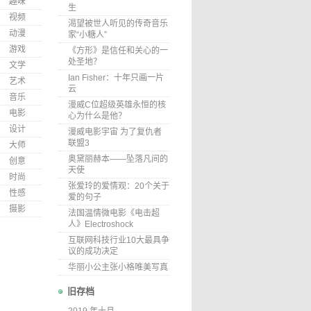
趣味
生
视频
渴望被世人听见的传奇音乐
动漫
家“小糖人”
游戏
《方形》是信任和关心的一
处圣地？
文学
Ian Fisher：十年只画一片
艺术
云
音乐
漫威C位超级英雄永恒的核
电影
心为什么是他？
设计
漫威电影宇宙 为了复仇者
联盟3
大师
奥黛丽赫本——坠落凡间的
创意
天使
时尚
张爱玲的爱情观：20个关于
性感
爱的句子
摄影
法国温情微电影《电击超
人》Electroshock
互联网科技行业10大最具争
议的成功决定
华丽小公主张小格唯美写真
旧存档