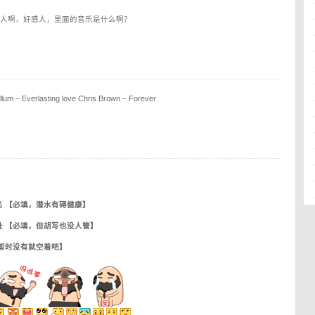
人啊，好感人，里面的音乐是什么啊？
m – Everlasting love Chris Brown – Forever
名 【必填，潜水有碍健康】
址 【必填，但胡写也没人管】
【暂时没有就空着吧】