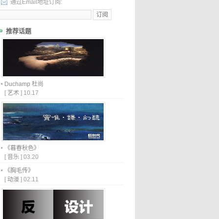
通过Email地址订阅:
推荐话题
Duchamp 杜尚
[
艺术
]
10.17
《暮春秋色》
[
音乐
]
03.20
《胸毛传》
[
动漫
]
02.11