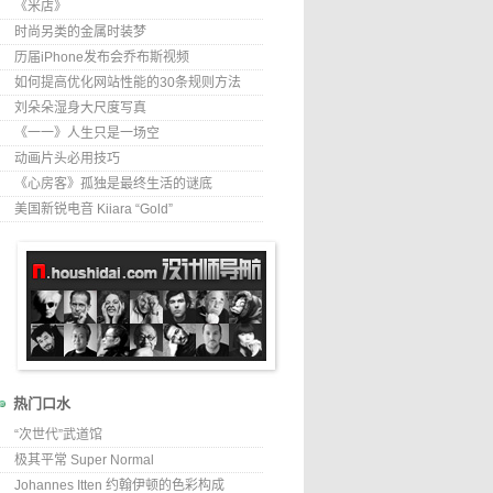
《米店》
时尚另类的金属时装梦
历届iPhone发布会乔布斯视频
如何提高优化网站性能的30条规则方法
刘朵朵湿身大尺度写真
《一一》人生只是一场空
动画片头必用技巧
《心房客》孤独是最终生活的谜底
美国新锐电音 Kiiara “Gold”
热门口水
“次世代”武道馆
极其平常 Super Normal
Johannes Itten 约翰伊顿的色彩构成