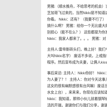
男猪:（顺水推舟，不给思考的机会）
芝加哥飞过来的，当然Nikki是不知道这
你看。 Nikki：还有？（我要不行了）
搞什么啊？ 男猪：给你一个无比盛大的婚
别担心（能不在么？） 这些都是为你
Nikki：我家人都来了。。。 男猪
主持人:雷帝斯砖头们，晚上好！我们今天
大叫Nikki名字） 废话不多说，上戒指！
程序。然后宣布成为夫妻，让俩人kis
事后采访: 主持人：Nikki你好！ Ni
为人妻了？！ 主持人：你对今天这事儿
这女的很有幽默感很有台风嘛）废话当
水女上台），来来来，你现在应该知
Nikki：我知道，那帅小伙儿就着钢
活的开端，谢谢你们与我们分享，谢