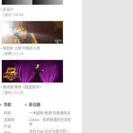
反设计
[
设计
]
06.09
周劲松 上猇 中国达人秀
[
视频
]
11.14
黄绮珊 等待《我是歌手》
[
音乐
]
01.26
导航
新话题
科技
一本超级“普通”的普通杂志
互联网
Zakka：简单普通的生活哲
学
产品
达利 Dali 天才与疯子的一