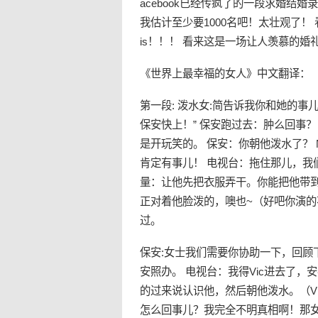
acebook已经传疯了的一段
求婚
结婚录
我估计至少要1000名吧！太壮观了！ 看完之后
is！！！ 看来这是一场让人羡慕的
婚
《世界上最
幸福
的
女人
》中文翻译：
第一段: 泼水女:简告诉我你和她的事
保安快上！” 保安跑过去：肿么回事？
是开玩笑的。 保安：你朝他泼水了？ 
肯定有事儿！ 电视台：拖住那儿，我
量：让他先把衣服弄干。你能把他带到
正对着他脸泼的，噢也~（好吧你演的
过。
保安:女士我们需要你协助一下，回顾
安照办。 电视台：我得Vic进去了，安慰她
的过来说认识他，然后朝他泼水。（V
怎么回事儿？我完全不明真相啊！那女