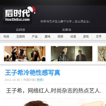
科技
互联网
产品
趣味
视频
动漫
游戏
文学
王子希冷艳性感写真
2011-10-30 | 所属分类 [
性感
]
王子希，网络红人,时尚杂志的热点艺人.