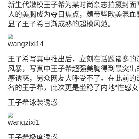
新生代
嫩模
王子希为某时尚杂志拍摄封面
人的美胸成为夺目焦点，颇带些欧美
混血
显了王子希日渐成熟的超模风范。
王子希
写真
中推出后，立刻在话题诸多的
风暴，
写真
中王子希超强美胸得到最突出
感诱惑，另众网友大呼受不了。在此前的
名的王子希，此次更是坐稳了内地“性感女
王子希泳装诱惑
王子希极度诱惑