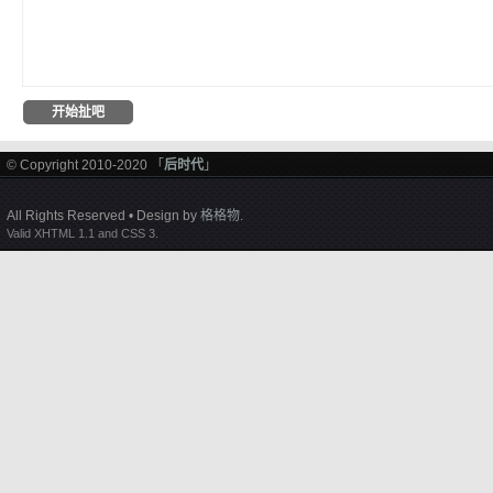
© Copyright 2010-2020 「
后时代
」
All Rights Reserved • Design by
格格物
.
Valid XHTML 1.1 and CSS 3.