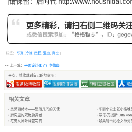
[请保留：
后时代
http://www.houshidai.co
标签: [
写真
,
冷艳
,
嫩模
,
混血
,
真空
]
<< 上一篇：
平面设计死了？李德庚
喜欢，就收藏到自己的地盘吧：
发条微博收藏
发到腾讯微博
转到豆瓣社区
收
相关文章
奥黛丽赫本——坠落凡间的天使
华丽小公主张小格唯
厨房里的双胞胎舞者
蒂塔·万提斯 Dita Vo
宅男女神叶梓萱写真
最美射击陀枪女神刘