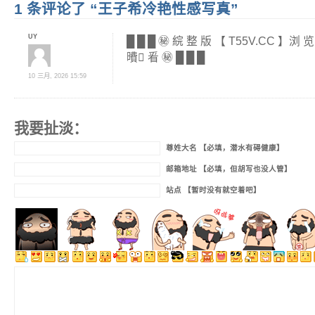
1 条评论了 “王子希冷艳性感写真”
UY
█ █ █ ㊙️ 綄 整 版 【 T55V.CC 】浏 
曊 ِ㸔 ㊙️ █ █ █
10 三月, 2026 15:59
我要扯淡：
尊姓大名 【必填，潜水有碍健康】
邮箱地址 【必填，但胡写也没人管】
站点 【暂时没有就空着吧】