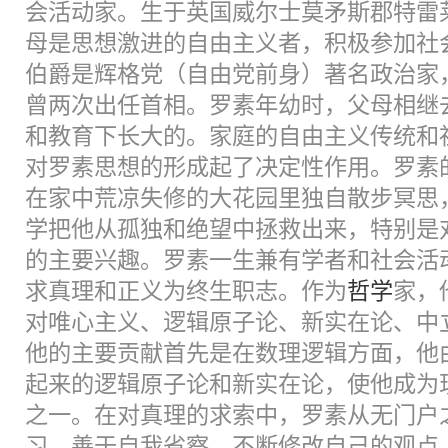
会活动家。生于英国威尔士莫矛斯郡特雷
母是思想激进的自由主义者，积极参加社
伯爵是辉格党（自由党前身）著名政治家
曾两次出任首相。罗素年幼时，父母相继
和教育下长大的。家庭的自由主义传统和
对罗素思想的形成起了决定性作用。罗素
在家中荒凉失修的大花园里独自散步冥思
学把他从孤独和绝望中拯救出来，特别是
的主要兴趣。罗素一生兼有学者和社会活
求真理和正义为终生职志。作为
哲学
家，
对唯心主义、逻辑原子论、新实在论、中
他的主要贡献首先是在数理逻辑方面，他
起来的逻辑原子论和新实在论，使他成为
之一。在对真理的求索中，罗素从无门户
习，善于自我省察，不断修改自己的观点