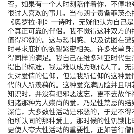
否，如果有一个人时刻陪伴着你，不停地
很讨人喜欢的事儿。当布朗宁责备菲茨杰
《奥罗拉·利》一诗时，无疑他认为自己
个真正可靠的伴侣。我不觉得这种双方的
值得称赞的。这与恐惧感、以及试图在遭
时寻求庇护的欲望紧密相关。许多老单身
得同样的满足。我自己在维多利亚时代生
提出的标准，我是难以成为现代人了。无
失对爱情的信仰，但是我所信仰的这种爱
代的人所羡慕的。这种爱充满历险并且明
知识时，并没有把邪恶遗忘，更不去故作
归诸那种为人崇尚的爱，乃是性禁忌的结
深信，大多数性活动是邪恶的，于是不得
他所认同的那种爱上。那时候的性饥饿比
更使人夸大性活动的重要性，正如苦行僧