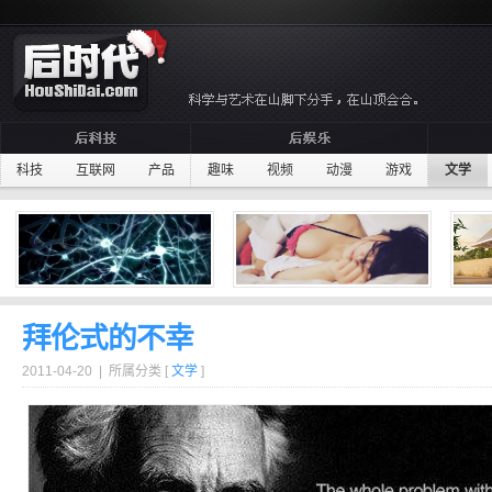
科技
互联网
产品
趣味
视频
动漫
游戏
文学
拜伦式的不幸
2011-04-20 | 所属分类 [
文学
]