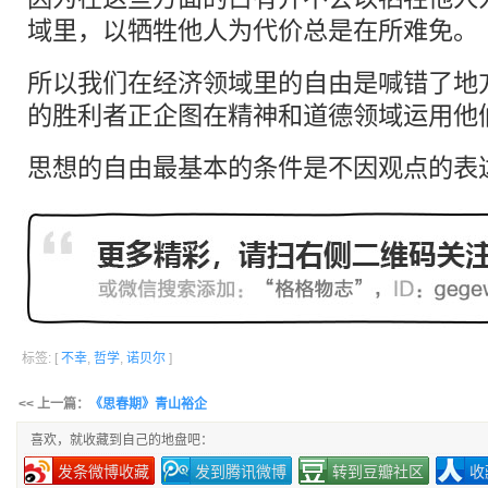
域里，以牺牲他人为代价总是在所难免。
所以我们在经济领域里的自由是喊错了地
的胜利者正企图在精神和道德领域运用他
思想的自由最基本的条件是不因观点的表
标签: [
不幸
,
哲学
,
诺贝尔
]
<< 上一篇：
《思春期》青山裕企
喜欢，就收藏到自己的地盘吧：
发条微博收藏
发到腾讯微博
转到豆瓣社区
收