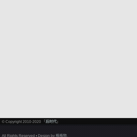
© Copyright 2010-2020 「
后时代
」
All Rights Reserved • Design by
格格物
.