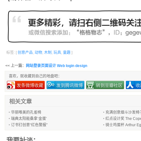
标签: [
创意产品
,
动物
,
木制
,
玩具
,
童趣
]
<< 上一篇：
网站登录页面设计 Web login design
喜欢，就收藏到自己的地盘吧：
发条微博收藏
发到腾讯微博
转到豆瓣社区
收
相关文章
华丽唯美的孔雀椅
充满创意烟斗沙发椅
瑞典太阳能桑拿‘金蛋’
红点设计奖 The Cope
订书钉创意“红色警报”
骑士鸡蛋杯 Arthur Eg
我要扯淡：