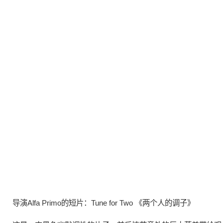
导演Alfa Primo的
短片
：Tune for Two 《两个人的
调子
》