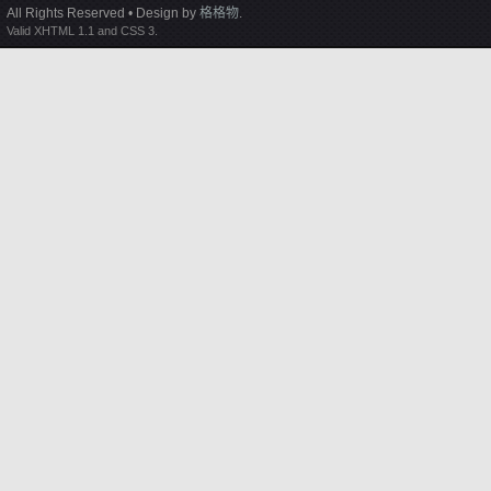
All Rights Reserved • Design by
格格物
.
Valid XHTML 1.1 and CSS 3.