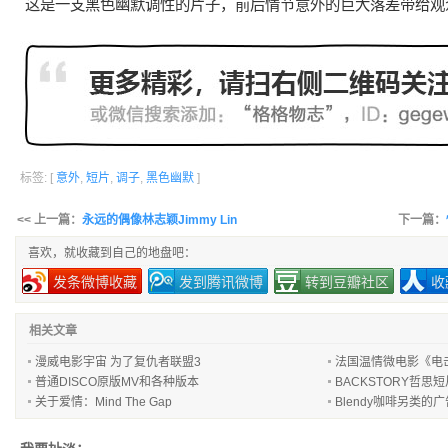
这是一支
黑色幽默
调性的片子，前后情节
意外
的巨大落差带给观
标签: [
意外
,
短片
,
调子
,
黑色幽默
]
<< 上一篇：
永远的偶像林志颖Jimmy Lin
下一篇：
喜欢，就收藏到自己的地盘吧：
发条微博收藏
发到腾讯微博
转到豆瓣社区
收
相关文章
漫威电影宇宙 为了复仇者联盟3
法国温情微电影《电击超人
普通DISCO原版MV和各种版本
BACKSTORY哲思
关于爱情：Mind The Gap
Blendy咖啡另类的