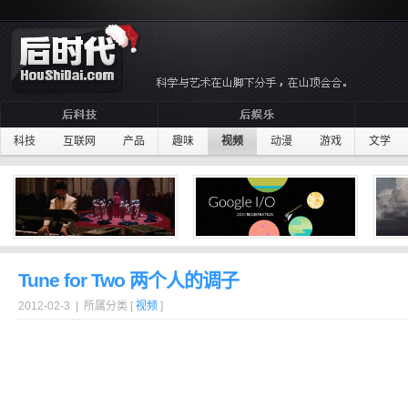
科技
互联网
产品
趣味
视频
动漫
游戏
文学
Tune for Two 两个人的调子
2012-02-3 | 所属分类 [
视频
]