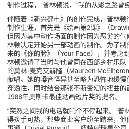
制作过程，”普林顿说，“我的从影之路曾
伴随着《新兴都市》的创作完成，普林顿
制作生涯，首先是《绘画第2课》（Drawing 
但因为其中动作场面的制作因为恶劣的气
林顿决定开始另一部动画的制作。为了制
来的《你的脸》（Your Face），并考
林顿邀请了当时与他曾同在西部乡村乐队
的莫林·麦克艾赫隆（Maureen McElhe
献唱。她的嗓音怪异甚至略为恐怖地缓慢
穿透性，同时结合那张不断变幻的扭曲的
1988年奥斯卡最佳动画
短片
奖的提名。
“突然之间我的电话就响个不停起来。”普
得炙手可热，那些商业客户纷至踏来，他
事通（Trivial Pursuit）、纽特威糖果公司