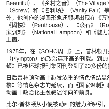
Beautiful）、《乡村之音》（The Villag
（Screw）和《名利场》（Vanity Fai
外，他创作的漫画形象还频频出现在《万岁
《阁楼》（Penthouse）、 《滚石》（Roll
家讽刺》（National Lampoon）和《魅
上面。
1975年，在《SOHO周刊》上，普林顿
（Plympton）的政治连环画的刊载。到1
顿》已被环球报刊集团刊登到了20多份的
日后普林顿
动画
中越发浓重的情
色情
结显
楼》等情色杂志的延续，而《国家讽刺》
动画中政治化主题叙述倾向的前身。
比尔·普林顿从小便被动画的魅力所吸引，