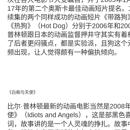
17年的第二个奥斯卡最佳动画短片提名
续集的两个同样成功的动画短片《带路狗》（G
《热狗》（Hot Dog）分别于2006年和2
普林顿跟日本的动画监督押井守其实有着
了后者更闷骚点，都是
实验
派，且狗这个
频出现，让人觉得颇有一种偏执倾向。
《白痴与天使》
比尔·普林顿最新的动画电影当然是2008
使》（
Idiots and Angels
），这是部黑色
词，故事讲的是一个人灵魂的挣扎。故事