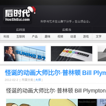
科技
互联网
产品
趣味
视频
动漫
游戏
文学
怪诞的动画大师比尔·普林顿 Bill Plym
2012-02-2 | 所属分类 [
大师
]
怪诞
的
动画
大师比尔·普林顿 Bill Plympto