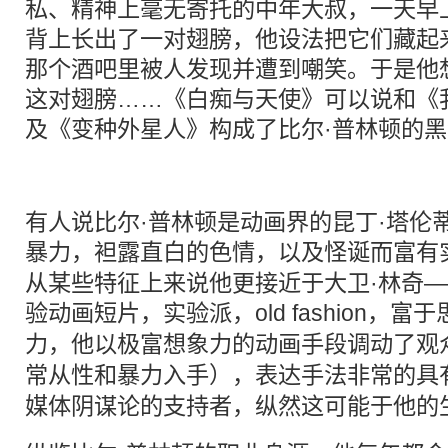
私、精神上毫无寄托的中年大叔，一天早
背上长出了一对翅膀，他设法把它们藏起
那个酒吧里被人发现并遭到嘲笑。于是他
这对翅膀……《白痴与天使》可以说和《
及《变种外星人》构成了比尔·普林顿的
有人说比尔·普林顿是动画界的昆丁·塔伦
暴力
，袒露直白的
色情
，以及
怪诞
而富有
从某些特征上来说他更接近于大卫·林奇
验动画短片，实验派，old fashion，富
力
，他以极富想象力的动画手段调动了观
常从性和
暴力
入手），表达手法非常的具
媒体阴谋论的支持者，纵然这可能于他的