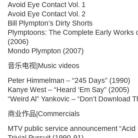
Avoid Eye Contact Vol. 1
Avoid Eye Contact Vol. 2
Bill Plympton’s Dirty Shorts
Plymptoons: The Complete Early Works of
(2006)
Mondo Plympton (2007)
音乐电视|Music videos
Peter Himmelman – “245 Days” (1990)
Kanye West – “Heard ‘Em Say” (2005)
“Weird Al” Yankovic – “Don’t Download T
商业作品|Commercials
MTV public service announcement “Acid 
Trivial Pursuit (1990-91)