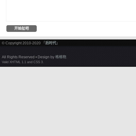
© Copyright 2010-2020 「
后时代
」
All Rights Reserved • Design by
格格物
.
Valid XHTML 1.1 and CSS 3.