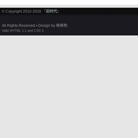
© Copyright 2010-2020 「
后时代
」
All Rights Reserved • Design by
格格物
.
Valid XHTML 1.1 and CSS 3.