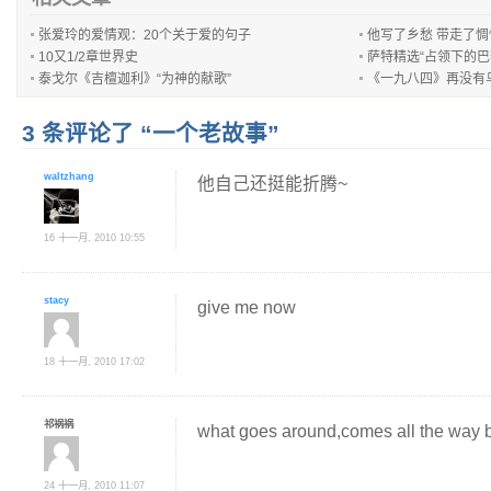
张爱玲的爱情观：20个关于爱的句子
他写了乡愁 带走了惆
10又1/2章世界史
萨特精选“占领下的巴黎
泰戈尔《吉檀迦利》“为神的献歌”
《一九八四》再没有
3 条评论了 “一个老故事”
waltzhang
他自己还挺能折腾~
16 十一月, 2010 10:55
stacy
give me now
18 十一月, 2010 17:02
祁祸祸
what goes around,comes all the way 
24 十一月, 2010 11:07