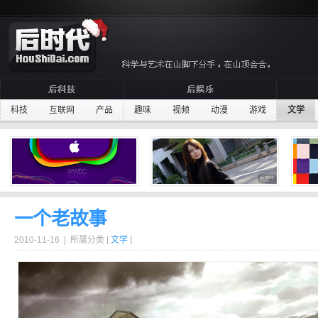
科技
互联网
产品
趣味
视频
动漫
游戏
文学
一个老故事
2010-11-16 | 所属分类 [
文学
]