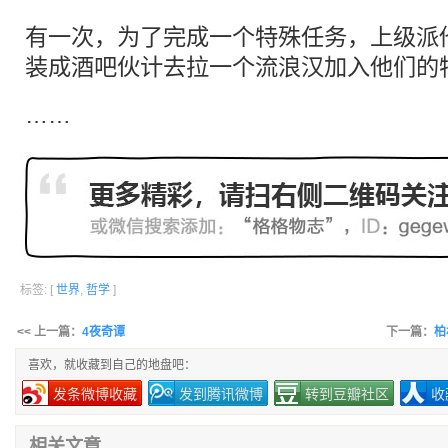
有一次，为了完成一个特殊任务，上级派
装成酒吧伙计去拉一个流浪汉加入他们的
……
标签: [
世界
,
哲学
]
<< 上一篇：
4夜奇谭
下一篇：
柏
喜欢，就收藏到自己的地盘吧：
发条微博收藏
发到腾讯微博
转到豆瓣社区
收
相关文章