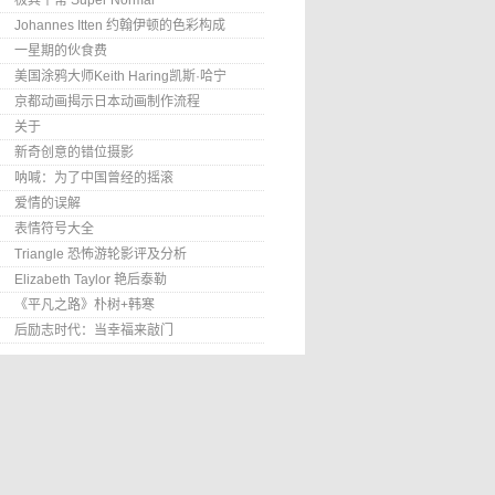
极其平常 Super Normal
Johannes Itten 约翰伊顿的色彩构成
一星期的伙食费
美国涂鸦大师Keith Haring凯斯·哈宁
京都动画揭示日本动画制作流程
关于
新奇创意的错位摄影
呐喊：为了中国曾经的摇滚
爱情的误解
表情符号大全
Triangle 恐怖游轮影评及分析
Elizabeth Taylor 艳后泰勒
《平凡之路》朴树+韩寒
后励志时代：当幸福来敲门