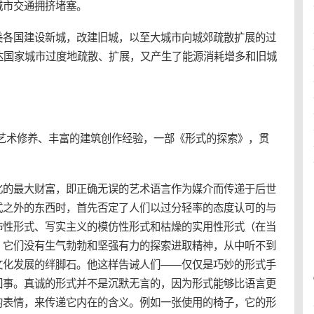
城市交通拥挤堵塞。
美各国建设新城，改建旧城，以至大城市向城郊疏散扩展的过
达国家城市过度地疏散、扩展，又产生了能源消耗增多和旧城
的艺术修养、丰富的建筑创作经验，一部《形式的探索》，贯
化的最大财富，即正确无误的艺术语言作为媒介而传递于后世
式之外的东西时，首先否定了人们以过分轻率的态度认可的与
饰性形式、写实主义的模仿性形式和枯燥的实用性形式（在当
。它们没有生气勃勃和坚强有力的探索进取精神，从中听不到
文化发展的绊脚石。他这样告诫人们——仅仅是巧妙的形式手
回事。真诚的形式并不是沉默无言的，因为形式能够比语言更
的表情，来传递它内在的含义。例如一张使用的椅子，它的形