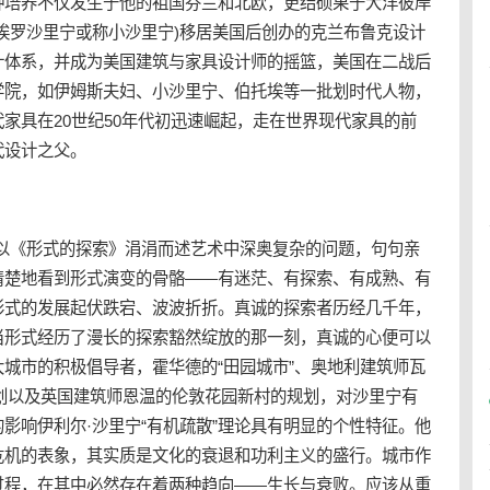
种培养不仅发生于他的祖国芬兰和北欧，更结硕果于大洋彼岸
埃罗沙里宁或称小沙里宁)移居美国后创办的克兰布鲁克设计
计体系，并成为美国建筑与家具设计师的摇篮，美国在二战后
学院，如伊姆斯夫妇、小沙里宁、伯托埃等一批划时代人物，
家具在20世纪50年代初迅速崛起，走在世界现代家具的前
代设计
之父。
，以《形式的探索》涓涓而述艺术中深奥复杂的问题，句句亲
清楚地看到形式演变的骨骼——有迷茫、有探索、有成熟、有
形式的发展起伏跌宕、波波折折。真诚的探索者历经几千年，
当形式经历了漫长的探索豁然绽放的那一刻，真诚的心便可以
城市的积极倡导者，霍华德的“田园城市”、奥地利建筑师瓦
中心规划以及英国建筑师恩温的伦敦花园新村的规划，对沙里宁有
影响伊利尔·沙里宁“
有机疏散
”理论具有明显的个性特征。他
危机的表象，其实质是文化的衰退和功利主义的盛行。城市作
过程，在其中必然存在着两种趋向――生长与衰败。应该从重