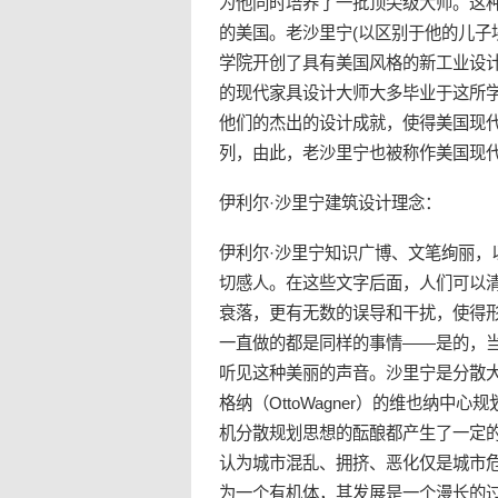
为他同时培养了一批顶尖级大师。这
的
美国
。老沙里宁(以区别于他的儿子
学院开创了具有美国风格的新工业设
的现代家具设计大师大多毕业于这所
他们的杰出的设计成就，使得美国现代
列，由此，老沙里宁也被称作美国
现
伊利尔·沙里宁建筑设计理念：
伊利尔·沙里宁知识广博、文笔绚丽
切感人。在这些文字后面，人们可以
衰落，更有无数的误导和干扰，使得
一直做的都是同样的事情——是的，
听见这种美丽的声音。沙里宁是分散大
格纳（OttoWagner）的维也纳
机分散规划思想的酝酿都产生了一定的
认为城市混乱、拥挤、恶化仅是城市
为一个有机体，其发展是一个漫长的