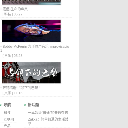
癌症-生命的幽灵
[
科技
]
05.27
Bobby McFerrin 方形原声音乐 Improvisació
1
[
音乐
]
03.28
萨特精选“占领下的巴黎 ”
[
文学
]
11.16
导航
新话题
科技
一本超级“普通”的普通杂志
互联网
Zakka：简单普通的生活哲
学
产品