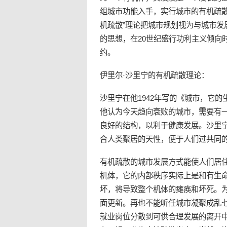
组城市功能入手，实行城市的有机疏
机疏散”理论把城市规划视为与城市发
的思想，在20世纪盛行功利主义倾向
约。
伊里尔·沙里宁的有机疏散理论：
沙里宁在他1942年写的《城市，它
他认为今天趋向衰败的城市，需要有
良好的结构，以利于健康发展。沙里
合人类聚居的天性，便于人们过共同
有机疏散的城市发展方式能使人们居
机体，它的内部秩序实际上是和有生
坏，将导致整个机体的瘫痪和坏死。
面更新。再也不能听任城市凝聚成乱
就业岗位分散到可供合理发展的离开