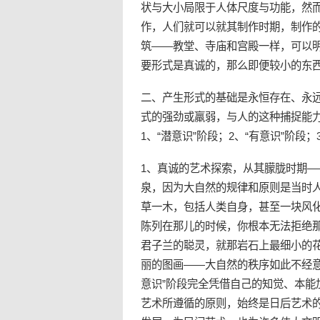
状与大小局限于人体尺度与功能，然
作，人们就可以就其制作时期，制作
筑——教堂、寺庙和宫殿一样，可以
要形式是真诚的，那么即便较小的东
二、产生形式的基础是永恒存在、永
式的强劲或羸弱，与人的这种捕捉能
1、“潜意识”阶段；2、“有意识”阶段；
1、真诚的艺术探索，从其朦胧时期—
泉，因为大自然的规律和原则是当时
草一木，包括人类自身，甚至一块风
陈列在那儿的时候，你根本无法拒绝
君子兰的聪灵，就那岩石上最细小的
丽的图画——大自然的秩序如此不经
意识”阶段完全凭借自己的知觉、本
艺术所遵循的原则，始终是日后艺术