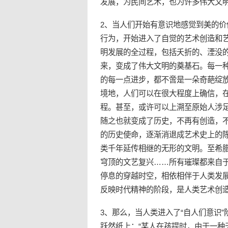
发展，为民间艺术，也为许多伟大文
2、当人们开始有意识地感觉到美的
行为，开始进入了自觉的艺术创造和
明发展的全过程，包括夭折的、湮没的
来，变成了伟大文明的奠基石。每一
的每一点进步，都不啻是一朵奇葩绽
境地，人们可以在很大程度上确信，
程。甚至，或许可以上溯至原始人涉
随之也就变成了历史，不再有创造，
的历史使命，逐渐消退成艺术史上的
类千年延传相继的无形的文明。至希
穹顶的文艺复兴……所有璀璨都来自
停息的穿越时空，相依相伴于人类发展
反映时代精神的阶段，是人类艺术创
3、那么，当人类进入了“自人们意识
跃然纸上：“某人在孩提时，由于一种