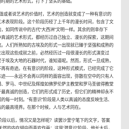
明时期的艺术形式，打下了坚实的基础。
价值或者说艺术的价值时，艺术的创造就变成了一种有意识的
艺术表现阶段。这个阶段历经了上千年的漫长时间，包含了文
，如同传说中的古代“大西洲”文明一样。其余的则幸存下
种真诚的艺术形式，都经历过自己独立、漫长的探索，这期间
放。人们所熟知的古埃及的形式一出现就已臻于坚强和成熟的
在出现这些成就之前，必然经历过一段很漫长的形式演变过
足于埃及大地的石器时代，谁知道呢。然而，形式一旦成熟，
不再有奇迹。在有意识的阶段，这种形式模式，已经完成了它
陈迹——永远不会再以同样的面容出现，弥散在空中的只有人
腊、罗马、中世纪及辉煌如佛罗伦萨主教堂和罗马圣彼得教堂
于最真诚的创造，它们的形式成了历史，但它们的精神却永不
的每一时刻。“有意识”阶段是人类以真诚的态度反映生活、
造的最高境界。在那个时候，人与艺术同在。
”阶段以后，情况又是怎样呢？读罢沙里宁笔下的文字，答案
天然的内在倾向而喜欢作画：这是’潜意识’阶段。他长大后，