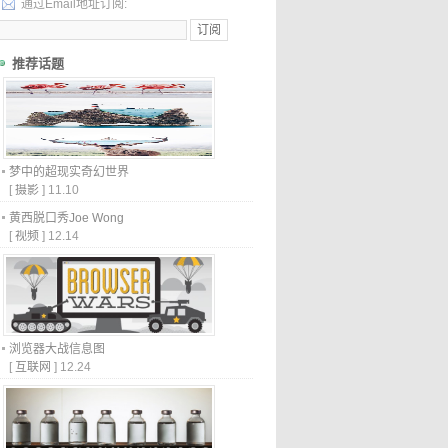
通过Email地址订阅:
推荐话题
梦中的超现实奇幻世界
[
摄影
]
11.10
黄西脱口秀Joe Wong
[
视频
]
12.14
浏览器大战信息图
[
互联网
]
12.24