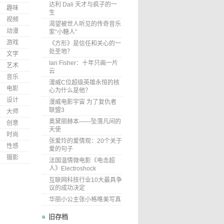
达利 Dali 天才与疯子的一
趣味
生
视频
渴望被世人听见的传奇音乐
动漫
家“小糖人”
游戏
《方形》是信任和关心的一
处圣地？
文学
Ian Fisher：十年只画一片
艺术
云
音乐
漫威C位超级英雄永恒的核
电影
心为什么是他？
设计
漫威电影宇宙 为了复仇者
联盟3
大师
奥黛丽赫本——坠落凡间的
创意
天使
时尚
张爱玲的爱情观：20个关于
性感
爱的句子
摄影
法国温情微电影《电击超
人》Electroshock
互联网科技行业10大最具争
议的成功决定
华丽小公主张小格唯美写真
旧存档