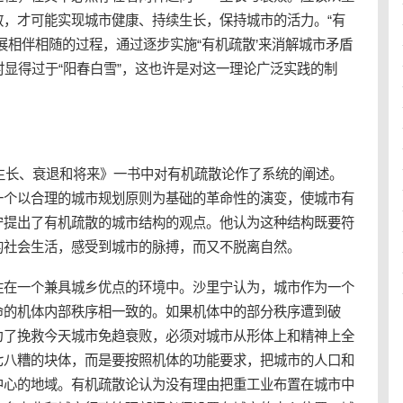
散，才可能实现城市健康、持续生长，保持城市的活力。“有
展相伴相随的过程，通过逐步实施“有机疏散’来消解城市矛盾
时显得过于“阳春白雪”，这也许是对这一理论广泛实践的制
的生长、衰退和将来》一书中对有机疏散论作了系统的阐述。
一个以合理的城市规划原则为基础的革命性的演变，使城市有
宁提出了有机疏散的城市结构的观点。他认为这种结构既要符
的社会生活，感受到城市的脉搏，而又不脱离自然。
住在一个兼具城乡优点的环境中。沙里宁认为，城市作为一个
命的机体内部秩序相一致的。如果机体中的部分秩序遭到破
为了挽救今天城市免趋衰败，必须对城市从形体上和精神上全
七八糟的块体，而是要按照机体的功能要求，把城市的人口和
中心的地域。有机疏散论认为没有理由把重工业布置在城市中