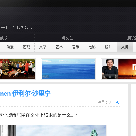
动漫
游戏
文学
艺术
音乐
电影
设计
大师
rinen 伊利尔·沙里宁
这个
城市
居民在文化上追求的是什么。”