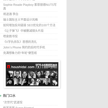
Sophie Reade Playboy 索菲丽德NUTS写
真
将进酒 李白
瑞士国际主义平面设计风格
如何增加反向链接 SEO优化的100个方法
《让子弹飞》中被删减镜头片段
喷泉图书馆
《V字仇杀队》思想的洗礼
John’s Phone 简约的后时代手机
充满想象力的“年轮”便签纸
热门口水
“次世代”武道馆