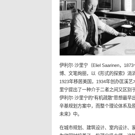
伊利尔·沙里宁（Eliel Saarinen，187
博、文笔绚丽，以《形式的探索》涓
1923年移居
美国
，1934年创办匡溪
里宁提出了一种介于二者之间又区别
伊利尔·沙里宁的“
有机疏散
”思想最早
辛基规划方案中，而整个理论体系及原
未来》中。
在城市规划、
建筑
设计、室内设计、