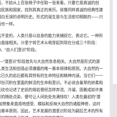
而，不妨从上百张椅子中任取一张来看，只要它是真诚的创
的民族和国家，找到其真正的来历。就像同样真诚的经典性建
明白无误的说明历史。形式的诞生是与生活密切相联的——只
西也一样。
远不变的，人类只是以自身的能力来捕捉它、表达它。一种形
力直接相关。沙里宁将艺术从萌芽起到现在分成三个阶段：
3、“自人们意识”阶段。
—“潜意识”阶段首先与大自然息息相关。大自然是形式的源
人类生活和创造必须遵循的唯一基本规律和原则。大自然的一
化已久的岩石都有其特有的生命特征和精神内涵，当它们一一
那份沉积在里面的鲜活的生命和意识。不必说含羞草的娇柔和
花纹也记述了史前的熔岩曾经怎样奔流、冷凝、固着成如许美
意的随处点染，便可让人间处处充满惊叹！人类在最初的“潜
能加想象来直观地感受、模拟和反映大自然的诸般神奇，这时
的基本原则，因此，艺术发展的潜意识阶段为嗣后艺术的所有