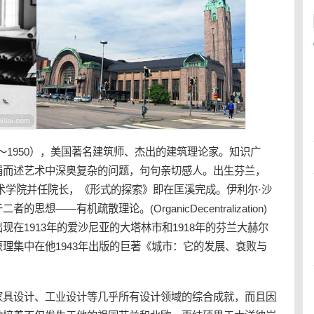
3～1950），
美国
著名
建筑
师、杰出的
建筑
理论家。知识广
涓而述艺术中深奥复杂的问题，句句亲切感人。出生芬兰，
艺术学院并任院长，《形式的探索》即在匡溪完成。伊利尔·沙
于二者的思想――
有机疏散
理论。(OrganicDecentralization)
出现在1913年的爱沙尼亚的大塔林市和1918年的芬兰大赫尔
理集中在他1943年出版的巨著《城市：它的发展、衰败与
家具设计、工业设计等几乎所有设计领域的综合成就，而且因