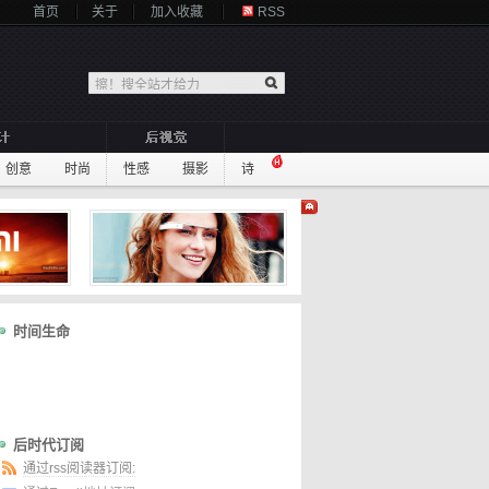
首页
关于
加入收藏
RSS
创意
时尚
性感
摄影
诗
时间生命
后时代订阅
通过rss阅读器订阅: