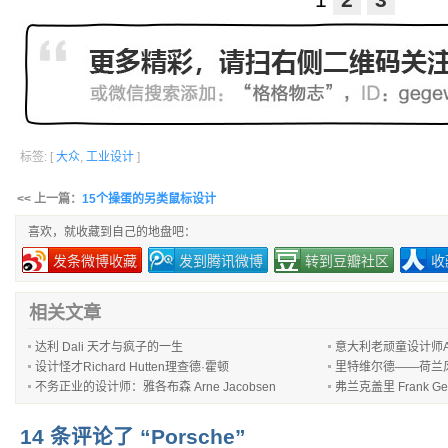
标签: [
大众
,
工业设计
]
<< 上一篇：
15个操蛋的另类鼠标设计
喜欢，就收藏到自己的地盘吧：
发条微博收藏
发到腾讯微博
转到豆瓣社区
收
相关文章
达利 Dali 天才与疯子的一生
意大利老顽童设计师Achill
设计怪才Richard Hutten理查德·霍顿
里特维尔德——荷兰
不务正业的设计师：雅各布森 Arne Jacobsen
弗兰克盖里 Frank G
14 条评论了 “Porsche”