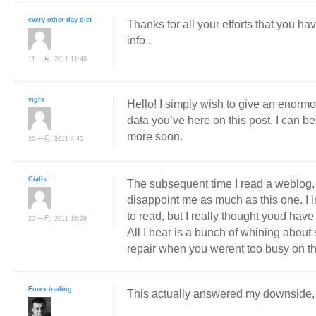
every other day diet
Thanks for all your efforts that you hav
info .
11 一月, 2011 11:49
vigrx
Hello! I simply wish to give an enormo
data you’ve here on this post. I can b
more soon.
20 一月, 2011 4:45
Cialis
The subsequent time I read a weblog, I
disappoint me as much as this one. I i
to read, but I really thought youd have 
20 一月, 2011 16:28
All I hear is a bunch of whining abou
repair when you werent too busy on the
Forex trading
This actually answered my downside,