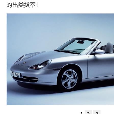
的出类拔萃！
1
2
3