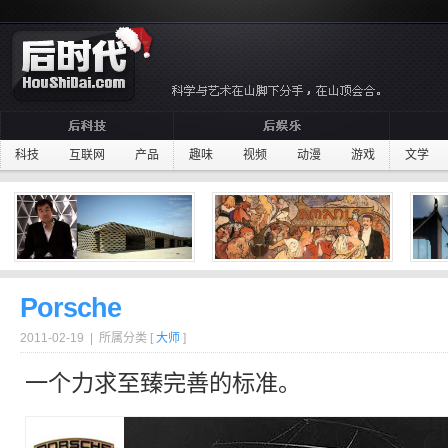
科技
互联网
产品
趣味
视频
动漫
游戏
文学
Porsche
2011-02-19 | 所属分类 [
大师
]
一个力求至臻完善的标准。