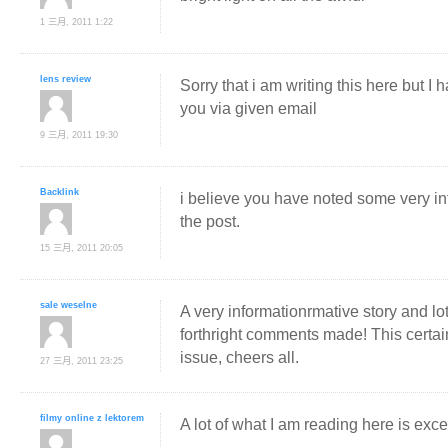
1 三月, 2011 1:22
lens review
Sorry that i am writing this here but I h
you via given email
9 三月, 2011 19:30
Backlink
i believe you have noted some very int
the post.
15 三月, 2011 20:05
sale weselne
A very informationrmative story and lo
forthright comments made! This certain
issue, cheers all.
27 三月, 2011 23:25
filmy online z lektorem
A lot of what I am reading here is exc