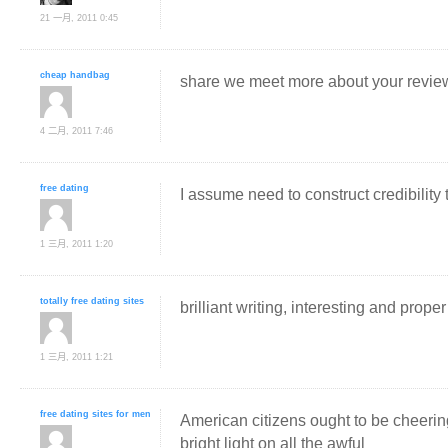
21 一月, 2011 0:45
cheap handbag
share we meet more about your revie
4 二月, 2011 7:46
free dating
I assume need to construct credibility 
1 三月, 2011 1:20
totally free dating sites
brilliant writing, interesting and prope
1 三月, 2011 1:21
free dating sites for men
American citizens ought to be cheerin
bright light on all the awful