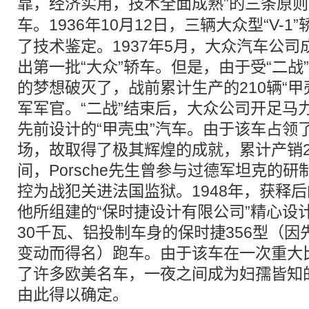
靠，经济实用，技术全面成熟”的三条原
车。1936年10月12日，三辆
大众
型“V-
了技术鉴定。1937年5月，大众汽车公司成
出第一批“大众”轿车。但是，由于受“二战
的梦想破灭了，战前累计生产的210辆“甲
军军官。“二战”结束后，大众公司开足马
先前设计的“甲壳虫”汽车。由于该车占领
场，故取得了极其辉煌的成就，累计产销21
间，Porsche先生曾参与过德军坦克的
控为战犯关进法国监狱。1948年，获释后的
他所组建的“保时捷设计有限公司”精心设
30千瓦、铝投制车身的保时捷356型（因
变动而得名）跑车。由于该车在一次重大
了许多欧美名车，一夜之间成为妇孺皆知的英
由此得以确定。