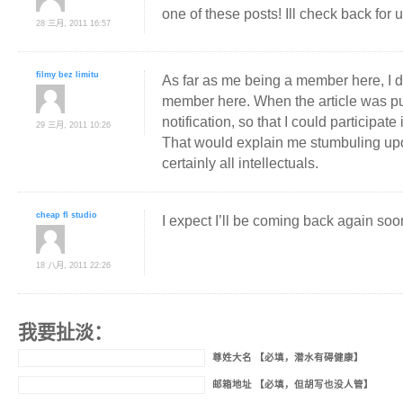
one of these posts! Ill check back for
28 三月, 2011 16:57
filmy bez limitu
As far as me being a member here, I d
member here. When the article was pu
notification, so that I could participate
29 三月, 2011 10:26
That would explain me stumbuling upo
certainly all intellectuals.
cheap fl studio
I expect I’ll be coming back again soo
18 八月, 2011 22:26
我要扯淡：
尊姓大名 【必填，潜水有碍健康】
邮箱地址 【必填，但胡写也没人管】