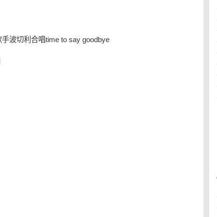
唱time to say goodbye
词