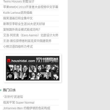
Twins Houses 别墅设计
苹果WWDC2013开发者大会视频中文字幕
Kulik Larissa诡异插画
搞笑漫画日和全集中文
斯蒂芬李职业生涯30大逆天好球
复制国外商业模式能成功吗？
艾洛·阿尼奥（Eero Aarnio）北欧设计大师
王澍-首位获得普利兹克奖中国建筑师
小明汉语四级听力考试
热门口水
“次世代”武道馆
极其平常 Super Normal
Johannes Itten 约翰伊顿的色彩构成