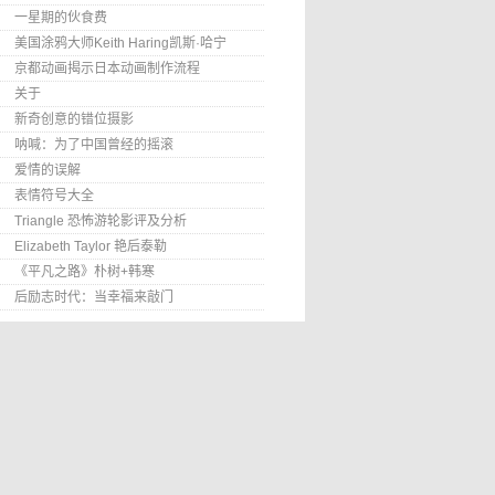
一星期的伙食费
美国涂鸦大师Keith Haring凯斯·哈宁
京都动画揭示日本动画制作流程
关于
新奇创意的错位摄影
呐喊：为了中国曾经的摇滚
爱情的误解
表情符号大全
Triangle 恐怖游轮影评及分析
Elizabeth Taylor 艳后泰勒
《平凡之路》朴树+韩寒
后励志时代：当幸福来敲门