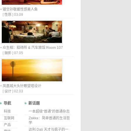
镂空孙敬媛性感美人鱼
[
性感
]
03.09
众生相：招待所 & 汽车旅馆 Room 107
[
摄影
]
07.05
凤凰城大头针瞭望塔设计
[
设计
]
02.03
导航
新话题
科技
一本超级“普通”的普通杂志
互联网
Zakka：简单普通的生活哲
学
产品
达利 Dali 天才与疯子的一