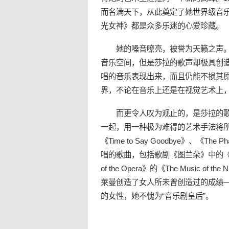
而名满天下，从此奠定了她世界级音
光女神》都是众多乐迷的心爱珍藏。
她的嗓音嘹亮，被誉为天籁之声
音乐空间，但是莎拉的歌声却极具创
唱的音乐表现出来，而且仍能不损其
界，不论在音乐上还是在视觉艺术上
而更令人叹为观止的，是莎拉的歌
一起，用一种极为难得的艺术手法将
《Time to Say Goodbye》、《Th
唱的歌曲，包括歌剧《图兰朵》中的《Nes
of the Opera》的《The Music
莱曼创造了女人所未曾创造过的成绩
的女性，她不愧为“音乐剧皇后”。