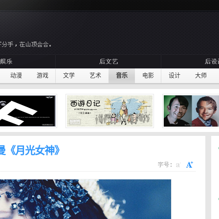
动漫
游戏
文学
艺术
音乐
电影
设计
大师
·布莱曼《月光女神》