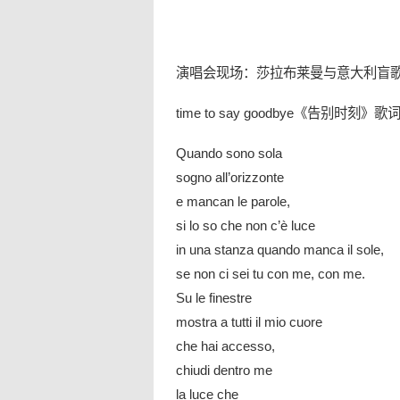
演唱会现场：莎拉布莱曼与意大利盲歌手波切利合
time to say goodbye《告别时刻》歌
Quando sono sola
sogno all’orizzonte
e mancan le parole,
si lo so che non c’è luce
in una stanza quando manca il sole,
se non ci sei tu con me, con me.
Su le finestre
mostra a tutti il mio cuore
che hai accesso,
chiudi dentro me
la luce che