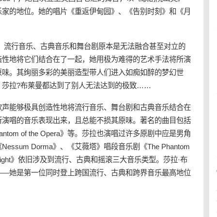
乐家的地位。她的唱片《重返伊甸园》、《告别时刻》和《月
。
流行音乐
、古典音乐和
舞台剧
原本是无法融合甚至对立的
造性地将它们结合在了一起，她用极为难得的艺术手法将所演
原味。其绚丽多彩的美丽造型带人们进入如痴如醉的梦幻世
，莎拉?布莱曼都达到了别人无法达到的极致……
声能够极具创造性地将
流行音乐
、
舞台剧
和古典音乐结合在
所演唱的音乐表现出来，且总能不损其原味。著名的曲目包括
e Phantom of the Opera》等。莎拉也演唱过许多原剧中应是男角
sum Dorma》、《艾薇塔》唱段音乐剧《The Phantom
 of the Night》依旧涉及到流行、古典和摇滚三大音乐类型。莎拉·布
——她是第一位同时登上跨国流行、古典和跨界音乐最高地位