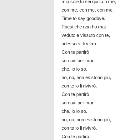
mio sole tu sei qui con me,
con me, con me, con me.
Time to say goodbye.
Paesi che non ho mai
veduto e vissuto con te,
adesso sì li vivrò.
Con te partirò
su navi per mari
che, io lo so,
no, no, non esistono più,
con te io li rivivrò.
Con te partirò
su navi per mari
che, io lo so,
no, no, non esistono più,
con te io li rivivrò.
Con te partirò