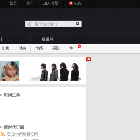
首页
关于
加入收藏
RSS
创意
时尚
性感
摄影
诗
时间生命
后时代订阅
通过rss阅读器订阅: