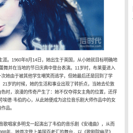
。1960年8月14日，她出生于英国，从小她就目标明确地
蕾舞并在当地的节日庆典中登台表演。11岁时，布莱曼进入
一次她由于被其他学生嘲笑而逃学，但她最后还是回到了学
曲。21岁的时候，她的生活和事业出现了转折点，当她去伦敦
角色时，浪漫的传奇产生了：她不仅夺得女主角的位置，还俘
劳埃德·韦伯的心，从此她便成为这位
音乐剧
大师作品中的女
典作品。
音
歌唱家多明戈一起演出了韦伯的音乐剧《安魂曲》，从而
988年，她首次登上美国百老汇的舞台，以《歌剧院幽灵》