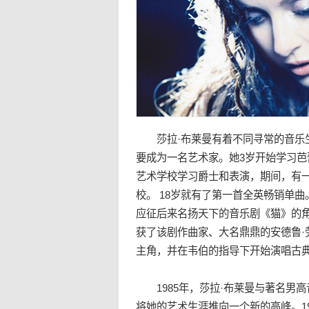
莎拉·布莱曼有着不同寻常的音乐生涯
要成为一名艺术家。她3岁开始学习芭
艺术学校学习爵士和表演，期间，有
校。 18岁就有了第一首全英畅销单
应征后来名扬天下的
音乐剧
《猫》的
获了该剧作曲家、大名鼎鼎的安德鲁·
主角，并在韦伯的指导下开始演唱古
1985年，莎拉·布莱曼与著名男
高
将她的艺术生涯推向一个新的高峰。1