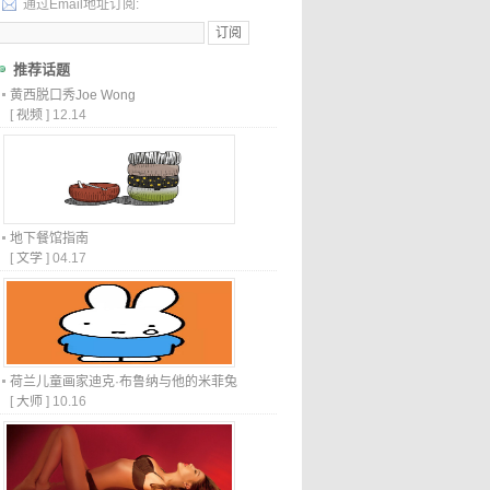
通过Email地址订阅:
推荐话题
黄西脱口秀Joe Wong
[
视频
]
12.14
地下餐馆指南
[
文学
]
04.17
荷兰儿童画家迪克·布鲁纳与他的米菲兔
[
大师
]
10.16