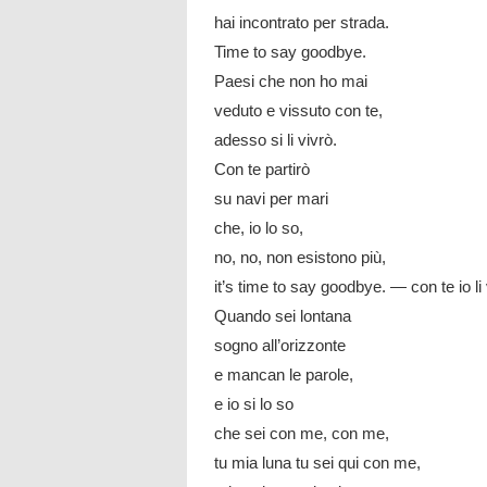
hai incontrato per strada.
Time to say goodbye.
Paesi che non ho mai
veduto e vissuto con te,
adesso si li vivrò.
Con te partirò
su navi per mari
che, io lo so,
no, no, non esistono più,
it’s time to say goodbye. — con te io li 
Quando sei lontana
sogno all’orizzonte
e mancan le parole,
e io si lo so
che sei con me, con me,
tu mia luna tu sei qui con me,