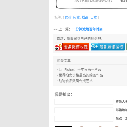
标签: [
女孩
,
寂寞
,
插画
,
日本
]
<< 上一篇：
一分钟浓缩百年时尚
喜欢，就收藏到自己的地盘吧：
发条微博收藏
发到腾讯微博
相关文章
Ian Fisher：十年只画一片云
世界拍卖价格最高的绘画作品
动物食品数码合成艺术
我要扯淡：
尊姓大
邮箱地
站点 