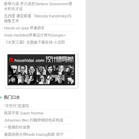
斯蒂凡诺·乔凡诺尼Stefano Giovannoni意
大利天才设
瓦西里·康定斯基（Wassily Kandinsky)与
抽象艺术
Hands on ipad 苹果把手
Andy Hertzfeld苹果设计师与Google+
《大笑江湖》主题曲下载在线-小沈阳
热门口水
“次世代”武道馆
极其平常 Super Normal
Johannes Itten 约翰伊顿的色彩构成
一星期的伙食费
美国涂鸦大师Keith Haring凯斯·哈宁