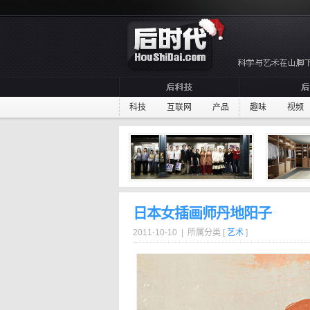
科技
互联网
产品
趣味
视频
日本女插画师丹地阳子
2011-10-10 | 所属分类 [
艺术
]