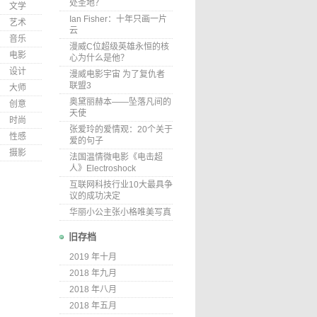
处圣地？
文学
Ian Fisher：十年只画一片
艺术
云
音乐
漫威C位超级英雄永恒的核
电影
心为什么是他？
设计
漫威电影宇宙 为了复仇者
联盟3
大师
奥黛丽赫本——坠落凡间的
创意
天使
时尚
张爱玲的爱情观：20个关于
性感
爱的句子
摄影
法国温情微电影《电击超
人》Electroshock
互联网科技行业10大最具争
议的成功决定
华丽小公主张小格唯美写真
旧存档
2019 年十月
2018 年九月
2018 年八月
2018 年五月