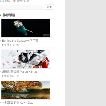
通过Email地址订阅:
推荐话题
Behind the Surface水下芭蕾
[
性感
]
10.28
爆破创意摄影 Martin Klimas
[
摄影
]
07.19
一棵死去的树 Kevin Day