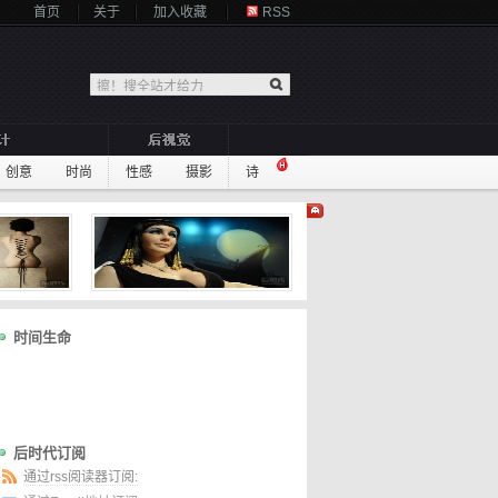
首页
关于
加入收藏
RSS
创意
时尚
性感
摄影
诗
时间生命
后时代订阅
通过rss阅读器订阅: