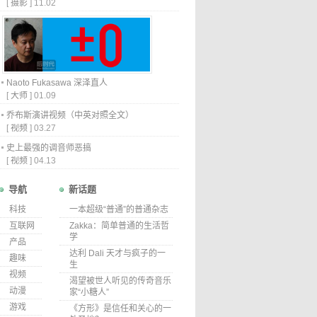
[
摄影
]
11.02
Naoto Fukasawa 深泽直人
[
大师
]
01.09
乔布斯演讲视频（中英对照全文）
[
视频
]
03.27
史上最强的调音师恶搞
[
视频
]
04.13
导航
新话题
科技
一本超级“普通”的普通杂志
互联网
Zakka：简单普通的生活哲
学
产品
达利 Dali 天才与疯子的一
趣味
生
视频
渴望被世人听见的传奇音乐
动漫
家“小糖人”
游戏
《方形》是信任和关心的一