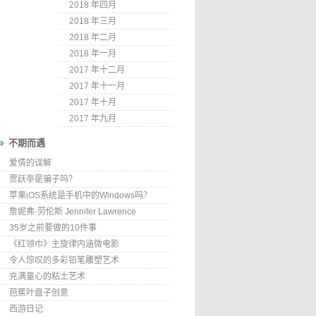
2018 年四月
2018 年三月
2018 年二月
2018 年一月
2017 年十二月
2017 年十一月
2017 年十月
2017 年九月
不期而遇
爱情的误解
贾跃亭是骗子吗？
苹果iOS系统是手机中的Windows吗？
詹妮弗·劳伦斯 Jennifer Lawrence
35岁之前要做的10件事
《红领巾》主旋律内涵微电影
令人惊叹的多彩铅笔雕塑艺术
充满童心的粘土艺术
芭蕉叶盘子创意
西游日记