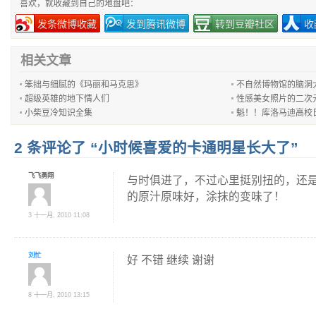
喜欢，就收藏到自己的地盘吧：
发条微博收藏
发到腾讯微博
转到豆瓣社区
收
相关文章
笨拙与细腻的《玛丽和马克思》
不自然博物馆的脑洞
超级英雄的地下情人们
性感美女照片的二次
小柴豆冷知识全集
魁！！库洛马迪高校
2 条评论了 “小时候喜爱的卡通明星长大了”
飞飞勇翔
与时俱进了，不过心里挺别扭的，还
的原汁原味好，涂抹的变味了！
3 十一月, 2010 11:08
刘忙
好 不错 继续 谢谢
8 十一月, 2010 13:15