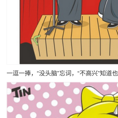
一逗一捧，“没头脑”忘词，“不高兴”知道