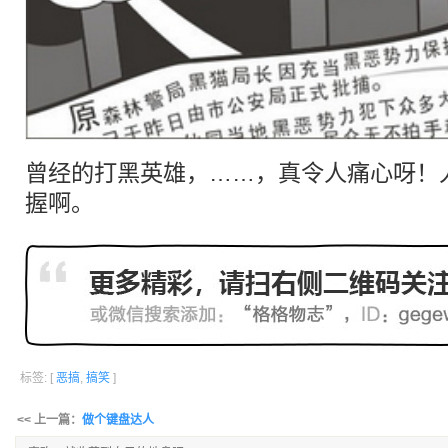
曾经的打黑英雄，……，真令人痛心呀！
握啊。
标签: [
恶搞
,
搞笑
]
<< 上一篇：
做个键盘达人