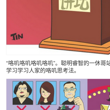
“咯叽咯叽咯叽咯叽”。聪明睿智的一休哥
学习学习人家的咯叽思考法。