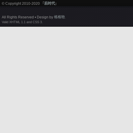
© Copyright 2010-2020 「
后时代
」
All Rights Reserved • Design by
格格物
.
Valid XHTML 1.1 and CSS 3.