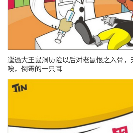
邋遢大王鼠洞历险以后对老鼠恨之入骨，
唉，倒霉的一只耳……