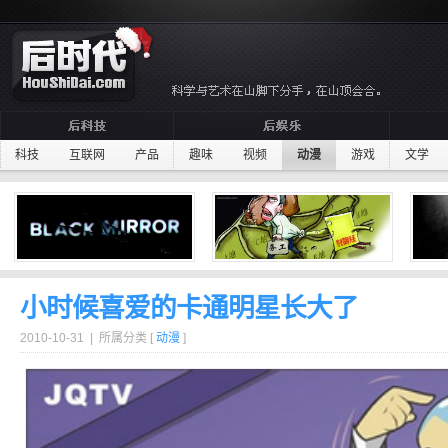
科技
互联网
产品
趣味
视频
动漫
游戏
文学
小时候喜爱的卡通明星长大了
2010-10-31 | 所属分类 [
动漫
]