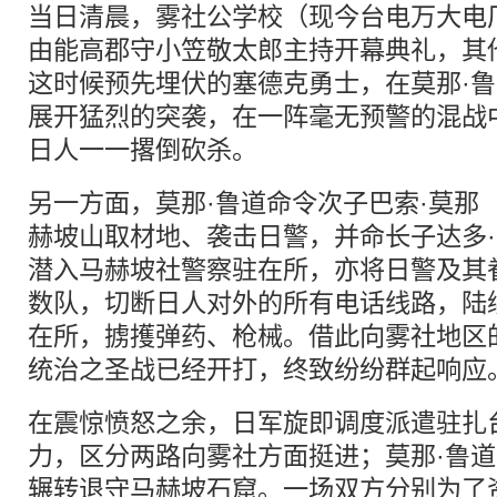
当日清晨，雾社公学校（现今台电万大电
由能高郡守小笠敬太郎主持开幕典礼，其
这时候预先埋伏的塞德克勇士，在莫那·
展开猛烈的突袭，在一阵毫无预警的混战中
日人一一撂倒砍杀。
另一方面，莫那·鲁道命令次子巴索·莫那（B
赫坡山取材地、袭击日警，并命长子达多·莫那
潜入马赫坡社警察驻在所，亦将日警及其
数队，切断日人对外的所有电话线路，陆
在所，掳擭弹药、枪械。借此向雾社地区
统治之圣战已经开打，终致纷纷群起响应
在震惊愤怒之余，日军旋即调度派遣驻扎
力，区分两路向雾社方面挺进；莫那·鲁
辗转退守马赫坡石窟。一场双方分别为了