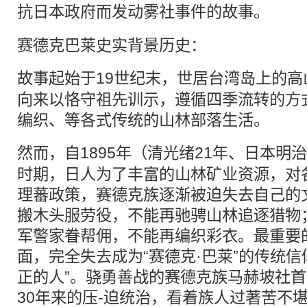
抗日
本政府而发动雾社事件的故事。
赛德克巴莱史实背景历史：
故事起始于19世纪末，世居
台湾
岛上的高
向来以恪守祖先训示，遵循四季流转的方
编织、等各式传统的山林部落生活。
然而，自1895年（清光绪21年、日本明
时期，日人为了丰富的山林矿业资源，对
理蕃政策，赛德克族逐渐被迫失去自己的
搬木头服劳役，不能再驰骋山林追逐猎物
军警家眷帮佣，不能再编织彩衣。最重要
面，完全失去成为“赛德克·巴莱”的传统信
正的人”。骁勇善战的赛德克族马赫坡社首
30年来的压-迫统治，看着族人过著苦不