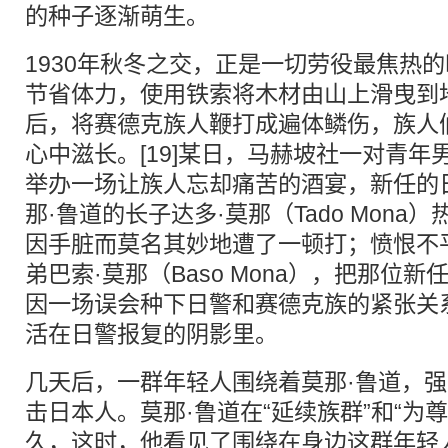
的种子逐渐萌生。
1930年秋冬之交，正是一切劳役最焦热
节省体力，使用铁索将木材由山上滑曳到
后，将赛德克族人鞭打成遍体鳞伤，族人
心中滋长。[19]某日，马赫坡社一对青
举办一场让族人忘却痛苦的酒宴，新任的
那·鲁道的长子达多·莫那（Tado Mon
因手脏而莫名其妙地遭了一顿打；愤恨不
弟巴索·莫那（Baso Mona），把那位
因一场误会种下日警和赛德克族的紧张关
活在日警报复的阴影里。
几天后，一群年轻人围绕着莫那·鲁道，
击日本人。莫那·鲁道在“延续族群”和“为
久，这时，他看见了围绕在身边这群年轻