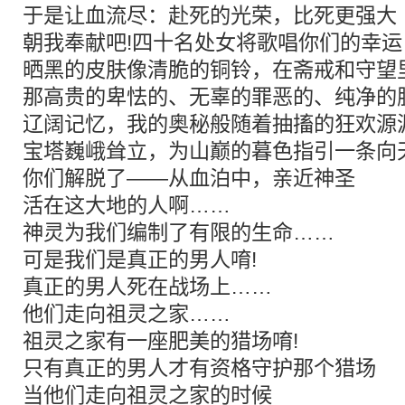
于是让血流尽：赴死的光荣，比死更强大
朝我奉献吧!四十名处女将歌唱你们的幸运
晒黑的皮肤像清脆的铜铃，在斋戒和守望
那高贵的卑怯的、无辜的罪恶的、纯净的
辽阔记忆，我的奥秘般随着抽搐的狂欢源
宝塔巍峨耸立，为山巅的暮色指引一条向
你们解脱了——从血泊中，亲近神圣
活在这大地的人啊……
神灵为我们编制了有限的生命……
可是我们是真正的男人唷!
真正的男人死在战场上……
他们走向祖灵之家……
祖灵之家有一座肥美的猎场唷!
只有真正的男人才有资格守护那个猎场
当他们走向祖灵之家的时候