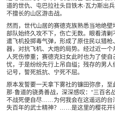
道的世仇、屯巴拉社头目铁木·瓦力斯出
不擅长的山区游击战。
然而，世代山居的赛德克族熟悉当地绝壁
部队始终久攻不下，伤亡无数。眼看清剿
遣飞机投掷毒气弹，形成了原住民以猎枪
器，对抗飞机、大炮的局势。经过近一个
人死伤惨重；赛德克妇女此时也为了使自
忧，于是纷纷先行上吊自缢；残存的男人
记号，誓死抵抗、宁死不屈。
原本发誓要一天拿下雾社的镰田弥彦，至
那·鲁道的骁勇善战，深深感叹：“三百名
不战死便自尽……为何我会在这遥远的台
失百年的武士精神？……是这里的樱花开