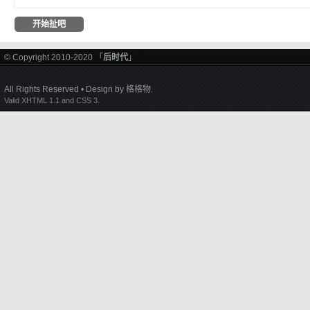
© Copyright 2010-2020 「
后时代
」
All Rights Reserved • Design by
格格物
.
Valid XHTML 1.1 and CSS 3.