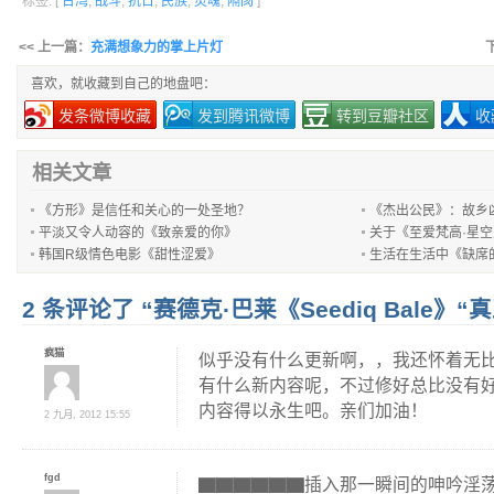
标签: [
台湾
,
战斗
,
抗日
,
民族
,
灵魂
,
隔阂
]
<< 上一篇：
充满想象力的掌上片灯
喜欢，就收藏到自己的地盘吧：
发条微博收藏
发到腾讯微博
转到豆瓣社区
收
相关文章
《方形》是信任和关心的一处圣地？
《杰出公民》：故乡
平淡又令人动容的《致亲爱的你》
关于《至爱梵高·星
韩国R级情色电影《甜性涩爱》
生活在生活中《缺席
2 条评论了 “赛德克·巴莱《Seediq Bale》“
疯猫
似乎没有什么更新啊，，我还怀着无
有什么新内容呢，不过修好总比没有
内容得以永生吧。亲们加油！
2 九月, 2012 15:55
fgd
▇▇▇▇▇▇插入那一瞬间的呻吟淫荡叫声