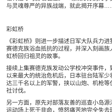
与灵魂尊严的异族战端，就此揭开序幕…
彩虹桥
《彩虹桥》则进一步描述日军大队兵力进
赛德克族浴血抵抗的过程，并深入刻画族
虹桥回归祖灵的故事。
接续上集赛德克族发动公学校冲突事件，
以来最大的统治危机后，日本驻台陆军少
达三千名以上的军警，挟以山炮、机枪等
社讨伐。
另一方面，原先对部落友善的巡查小岛源
运动场上死于非命，愤怒痛苦地完全失去