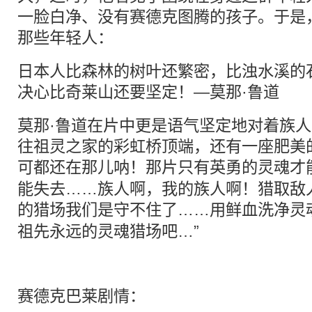
一脸白净、没有赛德克图腾的孩子。于是
那些年轻人：
日本人比森林的树叶还繁密，比浊水溪的
决心比奇莱山还要坚定！—莫那·鲁道
莫那·鲁道在片中更是语气坚定地对着族人
往祖灵之家的彩虹桥顶端，还有一座肥美
可都还在那儿呐！那片只有英勇的
灵魂
才
能失去……族人啊，我的族人啊！猎取敌
的猎场我们是守不住了……用鲜血洗净
灵
祖先永远的灵魂猎场吧…”
赛德克巴莱剧情：