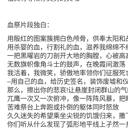
血祭片段独白：
用殷红的图案簇拥白色颅骨，供奉太阳和
用杀婴的血，行割礼的血，滋养我绵绵不
一把黑曜岩的刀剖开大地的胸膛，心被高
无数旗帜像角斗士的鼓声，在晚霞间激荡
我活着，我微笑，骄傲地率领你们征服死
–用自己的血，给历史签名，装饰废墟和
那么，擦出你的悲哀!让悬崖封闭群山的气
兀鹰一次又一次俯冲，像一阵阵风暴，把
苦难祭台上奔跑或扑倒的躯体同时怒放
久久迷失的希望乘坐尖锐的饥饿归来，撒
你们听从什么发现了弧形地平线上孑然一