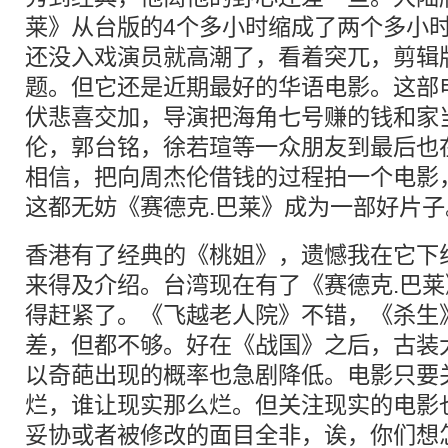
莱》从台版的4个多小时缩成了两个多小
还没入戏演员就高潮了，看着突兀，剪辑
题。但它还是近期最好的华语电影。这部
伏悲喜交加，导演把海角七号赚的钱和家
伦，郭台铭，徐若瑄等一众朋友到最后也
相信，把向周杰伦借钱的过程拍一个电影
这都无妨《赛德克.巴莱》成为一部好片子
香港有了经典的《桃姐》，遗憾我在它下
来得及介绍。台湾现在有了《赛德克.巴
得赶紧了。《飞越老人院》不错，《杀生
差，但都不够。好在《战国》之后，古装
以奇葩出现的概率也急剧降低。电影只要
烂，谁让现实那么烂。但关注现实的电影
妥协或者被修改的面目全非，诶，你们想