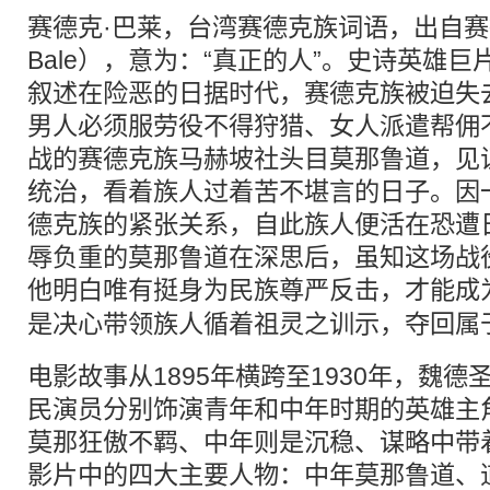
赛德克·巴莱，台湾赛德克族词语，出自赛德克
Bale），意为：“真正的人”。史诗英雄
叙述在险恶的日据时代，赛德克族被迫失
男人必须服劳役不得狩猎、女人派遣帮佣
战的赛德克族马赫坡社头目莫那鲁道，见
统治，看着族人过着苦不堪言的日子。因
德克族的紧张关系，自此族人便活在恐遭
辱负重的莫那鲁道在深思后，虽知这场战
他明白唯有挺身为
民族
尊严反击，才能成
是决心带领族人循着祖灵之训示，夺回属
电影故事从1895年横跨至1930年，魏
民演员分别饰演青年和中年时期的英雄主
莫那狂傲不羁、中年则是沉稳、谋略中带
影片中的四大主要人物：中年莫那鲁道、