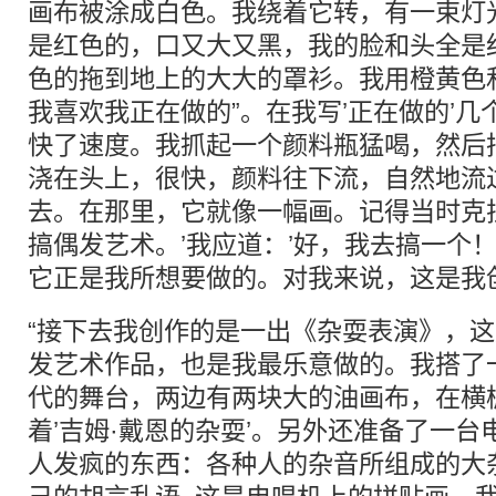
画布被涂成白色。我绕着它转，有一束灯
是红色的，口又大又黑，我的脸和头全是
色的拖到地上的大大的罩衫。我用橙黄色
我喜欢我正在做的”。在我写’正在做的’
快了速度。我抓起一个颜料瓶猛喝，然后
浇在头上，很快，颜料往下流，自然地流
去。在那里，它就像一幅画。记得当时克
搞偶发艺术。’我应道：’好，我去搞一个
它正是我所想要做的。对我来说，这是我
“接下去我创作的是一出《杂耍表演》，
发艺术作品，也是我最乐意做的。我搭了
代的舞台，两边有两块大的油画布，在横
着’吉姆·戴恩的杂耍’。另外还准备了一
人发疯的东西：各种人的杂音所组成的大杂