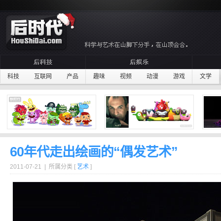
科技
互联网
产品
趣味
视频
动漫
游戏
文学
60年代走出绘画的“偶发艺术”
2011-07-21 | 所属分类 [
艺术
]