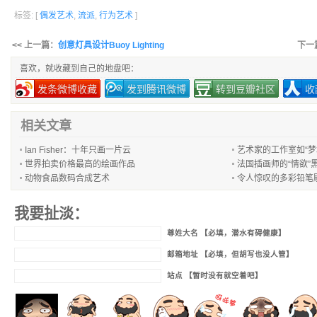
标签: [
偶发艺术
,
流派
,
行为艺术
]
<< 上一篇：
创意灯具设计Buoy Lighting
下一
喜欢，就收藏到自己的地盘吧：
发条微博收藏
发到腾讯微博
转到豆瓣社区
收
相关文章
Ian Fisher：十年只画一片云
艺术家的工作室如“梦
世界拍卖价格最高的绘画作品
法国插画师的“情欲”
动物食品数码合成艺术
令人惊叹的多彩铅笔
我要扯淡：
尊姓大名 【必填，潜水有碍健康】
邮箱地址 【必填，但胡写也没人管】
站点 【暂时没有就空着吧】