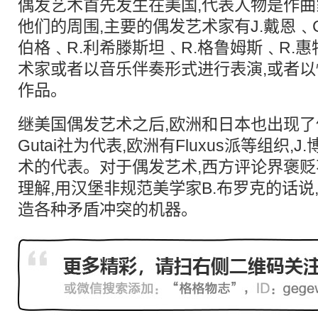
偶发艺术首先发生在美国,代表人物是作曲家
他们的周围,主要的偶发艺术家有J.戴恩﹑
伯格﹑R.利希滕斯坦﹑R.格鲁姆斯﹑R.
术家或者以音乐伴奏形式进行表演,或者
作品。
继美国偶发艺术之后,欧洲和日本也出现了
Gutai社为代表,欧洲有Fluxus派等组织
术的代表。对于偶发艺术,西方评论界褒贬
理解,用汉堡非规范美学家B.布罗克的话说
造各种矛盾冲突的机器。