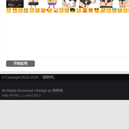
© Copyright 2010-2020 「
后时代
」
All Rights Reserved • Design by
格格物
.
Valid XHTML 1.1 and CSS 3.