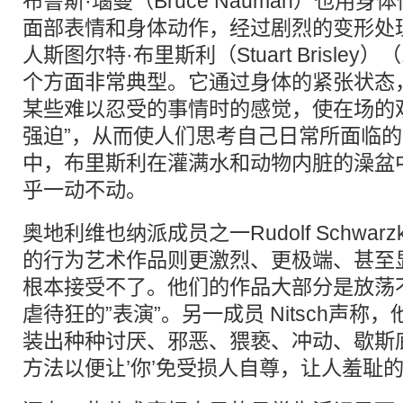
布鲁斯·瑙曼（Bruce Nauman）也用
面部表情和身体动作，经过剧烈的变形处
人斯图尔特·布里斯利（Stuart Brisley）
个方面非常典型。它通过身体的紧张状态
某些难以忍受的事情时的感觉，使在场的
强迫”，从而使人们思考自己日常所面临
中，布里斯利在灌满水和动物内脏的澡盆
乎一动不动。
奥地利维也纳派成员之一Rudolf Schwarzko
的行为艺术作品则更激烈、更极端、甚至
根本接受不了。他们的作品大部分是放荡
虐待狂的”表演”。另一成员 Nitsch声称
装出种种讨厌、邪恶、猥亵、冲动、歇斯
方法以便让’你’免受损人自尊，让人羞耻