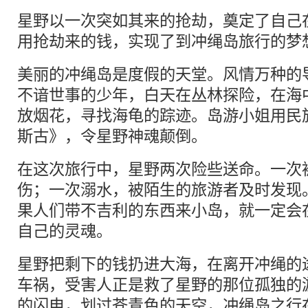
星野以一次突如其来的抢劫，奠定了自己
用抢劫来的钱，实现了到冲绳岛旅行的梦
美丽的冲绳岛是度假的天堂。风情万种的
不谙世事的少年，白天在丛林探险，在海
放烟花，寻找海龟的踪迹。岛游小姐用民
斯古》，令星野神魂颠倒。
在这次旅行中，星野两次险些送命。一次
伤；一次溺水，被陌生的旅游者及时发现
果人们带不吉利的东西来小岛，就一定会
自己的灵魂。
星野把剩下的钱扔进大海，在离开冲绳的
车祸，受害人正是救了星野的那位孤独的
的闪电，划过苍青色的天空，冲绳岛之行