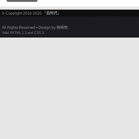
© Copyright 2010-2020 「
后时代
」
All Rights Reserved • Design by
格格物
.
Valid XHTML 1.1 and CSS 3.