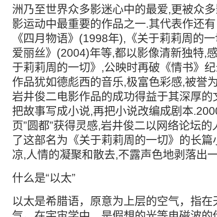
洲乃至世界众多影迷心中的最爱,更被众
影运动中最重要的作品之一.其代表作还有《燕
《四月物语》(1998年),《关于莉莉周的一切
爱丽丝》(2004)年等,都以影像清新独特
于莉莉周的一切》,公映时再破《情书》纪
作品犹如德彪西的音乐,极富色彩感,被誉为
岩井俊二电影作品的成功得益于其深厚的
把故事写成小说,再把小说改编成剧本.20
页”圆都”获得灵感,岩井俊二以网络论坛的
了这部名为《关于莉莉周的一切》的长篇
凉,人情的凝聚和散去,不露声色地剥落出
什么是“以太”
以太是希腊语，原意为上层的空气，指在
气。在宇宙学中，是假想的光等电磁波的