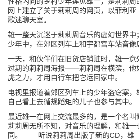
性格内向的乡村少年莲见雄一，是莉莉周
网上建立了关于莉莉周的网页，以菲利亚（p
歌迷聊天室。
雄一整天沉迷于莉莉周音乐的虚幻世界中
少年中，在郊区列车上和宇都宫车站音像
一天，和伙伴们在旧货店销赃时，雄一意
过期的莉莉周海报——莉莉周在横滨，他
虎之力，才用自行车把它运回家中。
电视里报道着郊区列车上的少年盗窃案，
自己看上去循规蹈矩的儿子也参与其中。
最近雄一在网上交流最多的，是一个名叫
莉莉周无所不知，对音乐的理解，和雄一
同。 听说莉莉周出版了新的CD，雄