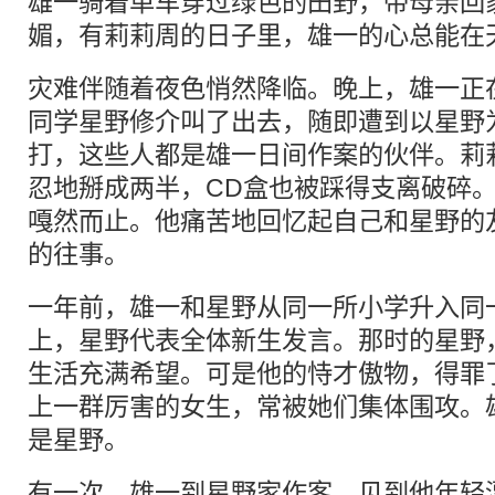
雄一骑着单车穿过绿色的田野，带母亲回
媚，有莉莉周的日子里，雄一的心总能在
灾难伴随着夜色悄然降临。晚上，雄一正
同学星野修介叫了出去，随即遭到以星野
打，这些人都是雄一日间作案的伙伴。莉
忍地掰成两半，CD盒也被踩得支离破碎
嘎然而止。他痛苦地回忆起自己和星野的
的往事。
一年前，雄一和星野从同一所小学升入同
上，星野代表全体新生发言。那时的星野
生活充满希望。可是他的恃才傲物，得罪
上一群厉害的女生，常被她们集体围攻。
是星野。
有一次，雄一到星野家作客，见到他年轻