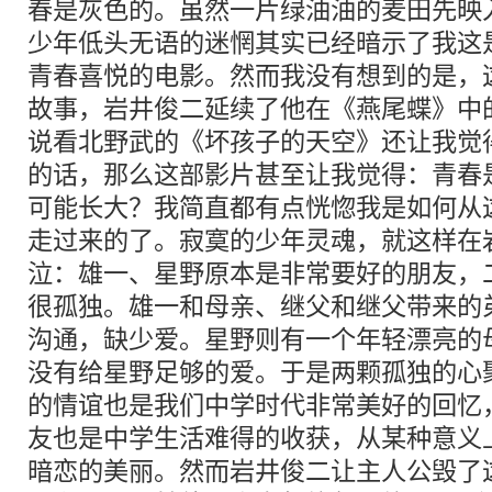
春是灰色的。虽然一片绿油油的麦田先映
少年低头无语的迷惘其实已经暗示了我这
青春喜悦的电影。然而我没有想到的是，
故事，岩井俊二延续了他在《燕尾蝶》中
说看北野武的《坏孩子的天空》还让我觉
的话，那么这部影片甚至让我觉得：青春
可能长大？我简直都有点恍惚我是如何从
走过来的了。寂寞的少年灵魂，就这样在
泣：雄一、星野原本是非常要好的朋友，
很孤独。雄一和母亲、继父和继父带来的
沟通，缺少爱。星野则有一个年轻漂亮的
没有给星野足够的爱。于是两颗孤独的心
的情谊也是我们中学时代非常美好的回忆
友也是中学生活难得的收获，从某种意义
暗恋的美丽。然而岩井俊二让主人公毁了