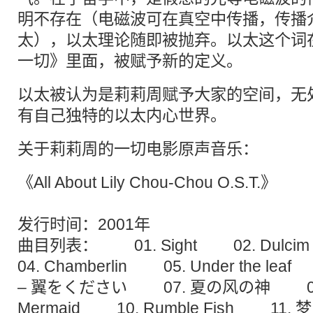
明不存在（电磁波可在真空中传播，传播
太），以太理论随即被抛弃。以太这个词
一切》里面，被赋予新的定义。
以太被认为是莉莉周赋予大家的空间，无
有自己独特的以太内心世界。
关于莉莉周的一切电影原声音乐：
《All About Lily Chou-Chou O.S.T.》
发行时间：2001年
曲目列表： 01. Sight 02. Du
04. Chamberlin 05. Under the 
– 翼をください 07. 夏の风の神 08.
Mermaid 10. Rumble Fish 