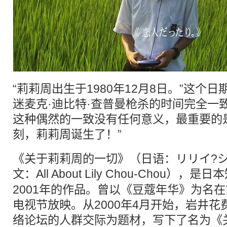
“莉莉周出生于1980年12月8日。”这个
迷麦克·迪比特·查普曼枪杀的时间完全一
这种偶然的一致没有任何意义，最重要的
刻，莉莉周诞生了！”
《关于莉莉周的一切》（日语：リリイ?
文：All About Lily Chou-Chou），是
日本
2001年的作品。曾以《豆蔻年华》为名
电视节放映。从2000年4月开始，岩井
络论坛的人群交际为题材，写下了名为《