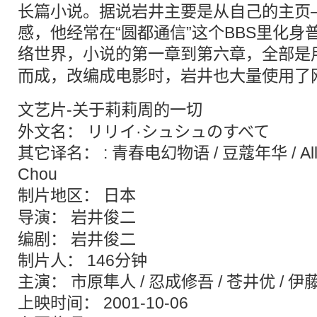
长篇小说。据说岩井主要是从自己的主页—
感，他经常在“圆都通信”这个BBS里化身
络世界，小说的第一章到第六章，全部是
而成，改编成电影时，岩井也大量使用了
文艺片
-关于莉莉周的一切
外文名： リリイ·シュシュのすべて
其它译名： : 青春电幻物语 / 豆蔻年华 / All Abo
Chou
制片地区：
日本
导演：
岩井俊二
编剧： 岩井俊二
制片人： 146分钟
主演： 市原隼人 / 忍成修吾 / 苍井优 / 伊
上映时间： 2001-10-06