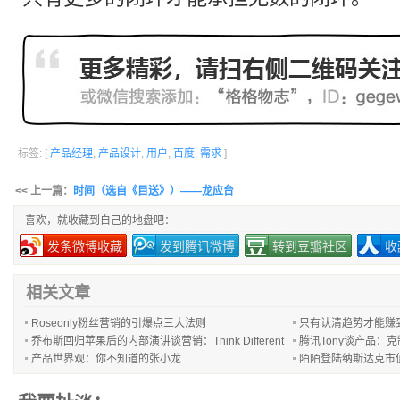
标签: [
产品经理
,
产品设计
,
用户
,
百度
,
需求
]
<< 上一篇：
时间（选自《目送》）——龙应台
喜欢，就收藏到自己的地盘吧：
发条微博收藏
发到腾讯微博
转到豆瓣社区
收
相关文章
Roseonly粉丝营销的引爆点三大法则
只有认清趋势才能赚
乔布斯回归苹果后的内部演讲谈营销：Think Different
腾讯Tony谈产品：
产品世界观：你不知道的张小龙
陌陌登陆纳斯达克市