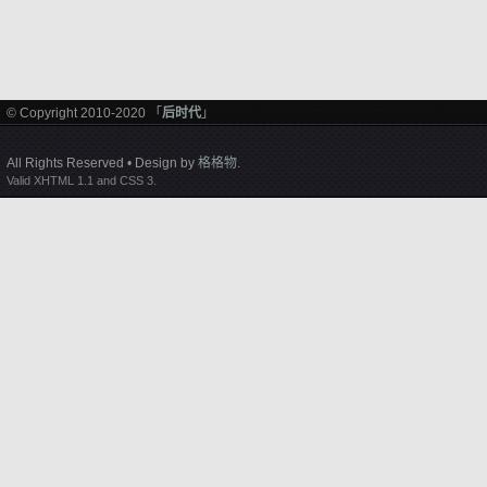
© Copyright 2010-2020 「
后时代
」
All Rights Reserved • Design by
格格物
.
Valid XHTML 1.1 and CSS 3.