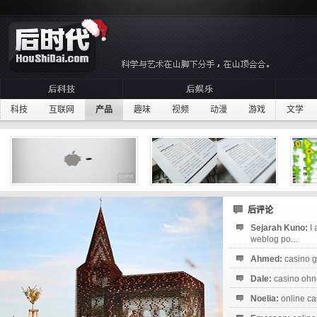
科技
互联网
产品
趣味
视频
动漫
游戏
文学
后评论
Sejarah Kuno:
I
weblog po...
Ahmed:
casino g
Dale:
casino ohne
Noelia:
online ca