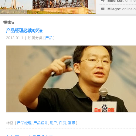
Emerson:
online
Milagro:
online c
Esperanza:
sofo
startguthaben...
‘需求’»
产品经理必读9步法
2013-01-1 | 所属分类 [
产品
]
标签: [
产品经理
,
产品设计
,
用户
,
百度
,
需求
]