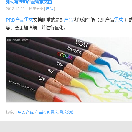
如何写PRD产品需求文档
2012-12-11 | 所属分类 [
产品
]
PRD
产品
需求
文档侧重的是对
产品
功能和性能（即“产品
需求
”）
容，要更加详细，并进行量化。
标签: [
PRD
,
产品
,
产品经理
,
需求
,
需求文档
]