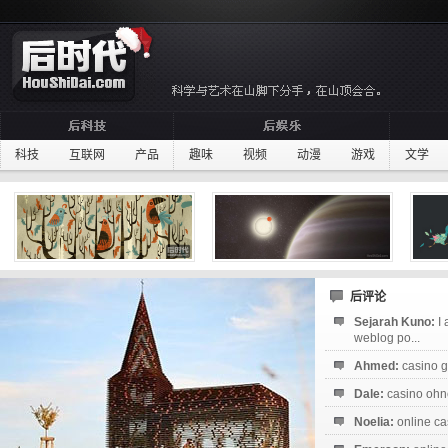
科技
互联网
产品
趣味
视频
动漫
游戏
文学
后评论
Sejarah Kuno:
I
weblog po...
Ahmed:
casino g
Dale:
casino ohne
Noelia:
online ca