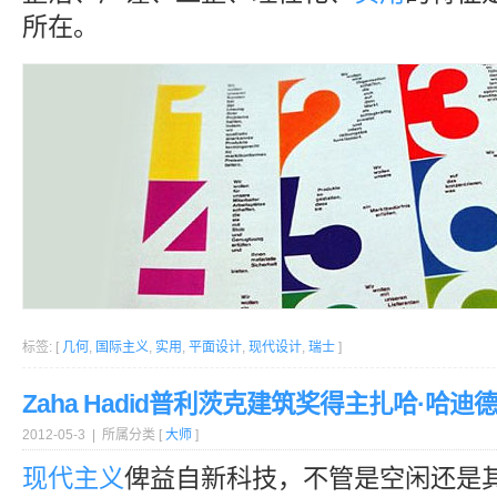
所在。
标签: [
几何
,
国际主义
,
实用
,
平面设计
,
现代设计
,
瑞士
]
Zaha Hadid普利茨克建筑奖得主扎哈·哈迪
2012-05-3 | 所属分类 [
大师
]
现代主义
俾益自新科技，不管是空闲还是