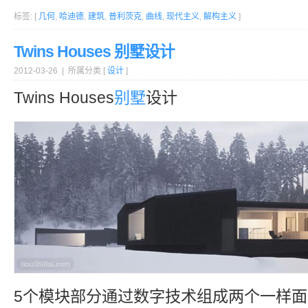
标签: [
几何
,
哈迪德
,
建筑
,
普利茨克
,
曲线
,
现代主义
,
解构主义
]
Twins Houses 别墅设计
2012-03-26 | 所属分类 [
设计
]
Twins Houses
别墅
设计
5个模块部分通过数字技术组成两个一样面