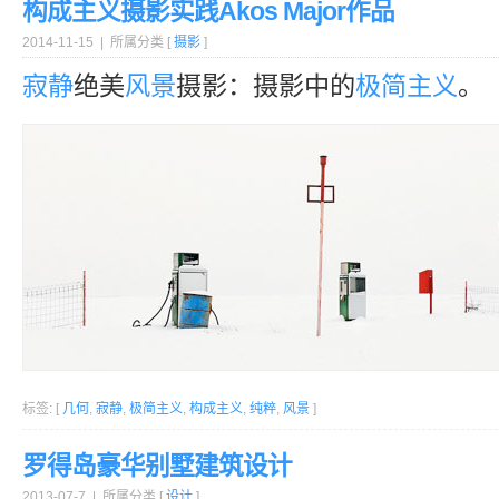
构成主义摄影实践Akos Major作品
2014-11-15 | 所属分类 [
摄影
]
寂静
绝美
风景
摄影：摄影中的
极简主义
。
标签: [
几何
,
寂静
,
极简主义
,
构成主义
,
纯粹
,
风景
]
罗得岛豪华别墅建筑设计
2013-07-7 | 所属分类 [
设计
]