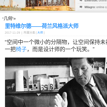
Emerson:
online
Milagro:
online c
Esperanza:
sofo
startguthaben...
‘几何’»
里特维尔德——荷兰风格派大师
2017-11-29 | 所属分类 [
大师
]
“空间中一个微小的分隔物，让空间保持未
一把
椅子
，而是设计师的一个玩笑。”