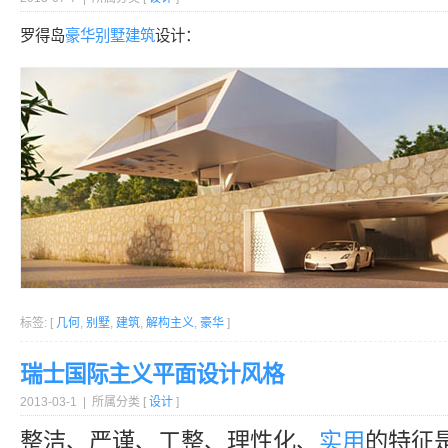
罗得岛
豪华
别墅
建筑
设计：
标签: [
几何
,
别墅
,
建筑
,
解构主义
,
豪华
]
瑞士国际主义平面设计风格
2013-03-1 | 所属分类 [
设计
]
整洁、严谨、工整、理性化、
实用
的特征