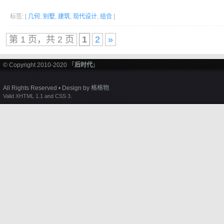
标签: [
几何
,
别墅
,
建筑
,
现代设计
,
组合
]
第 1 页，共 2 页
1
2
»
© Copyright 2010-2020 「
后时代
」
All Rights Reserved • Design by
格格物
.
Valid XHTML 1.1 and CSS 3.