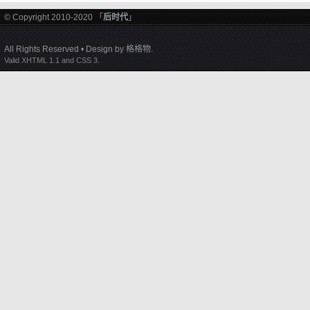
© Copyright 2010-2020 「
后时代
」
All Rights Reserved • Design by
格格物
.
Valid XHTML 1.1 and CSS 3.