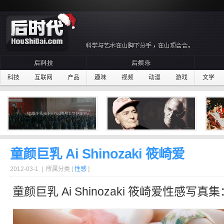
科技
互联网
产品
趣味
视频
动漫
游戏
文学
童颜巨乳 Ai Shinozaki 筱崎爱
2012-03-1 | 所属分类 [
性感
]
童颜巨乳
Ai Shinozaki 筱崎爱性感
写真
集