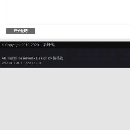
© Copyright 2010-2020 「
后时代
」
All Rights Reserved • Design by
格格物
.
Valid XHTML 1.1 and CSS 3.