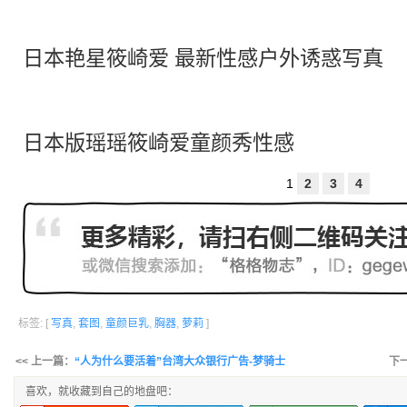
日本艳星筱崎爱 最新性感户外诱惑写真
日本版瑶瑶筱崎爱童颜秀性感
1
2
3
4
标签: [
写真
,
套图
,
童颜巨乳
,
胸器
,
萝莉
]
<< 上一篇：
“人为什么要活着”台湾大众银行广告-梦骑士
下
喜欢，就收藏到自己的地盘吧：