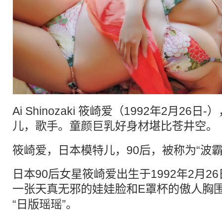
Ai Shinozaki 筱崎爱（1992年2月2
儿，歌手。
童颜巨乳
好身材堪比苍井空。
筱崎爱，日本模特儿，90后，被称为“波霸
日本90后女星筱崎爱出生于1992年2月2
一张天真无邪的娃娃脸和E罩杯的傲人胸
“日版瑶瑶”。