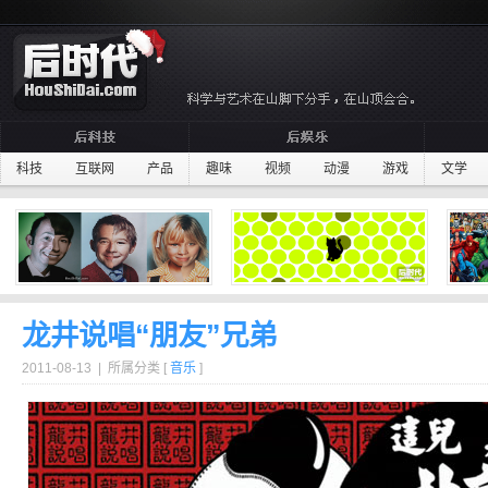
科技
互联网
产品
趣味
视频
动漫
游戏
文学
龙井说唱“朋友”兄弟
2011-08-13 | 所属分类 [
音乐
]