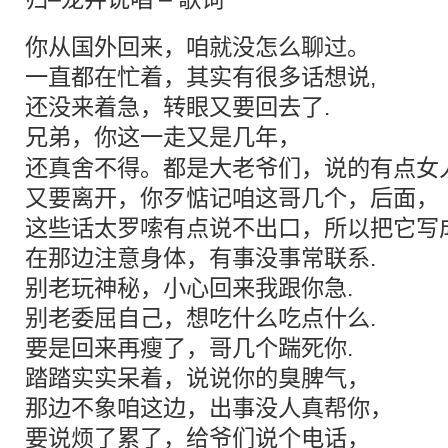
你从国外回来，咱就没怎么聊过。
一直都在忙着，其实有很多话想说,
还没来着急，转眼又要回去了.
兄弟
，你这一走又是几年，
还真舍不得。都是大老爷们，说的有点女人
又要离开，你歹惦记咱这哥几个，后面，
这些话太罗嗦有点说不出口，所以把它写
在那边注意身体，有事没事常联系.
别老玩神秘，小心回来我跟你急.
别老委屈自己，想吃什么吃点什么.
要是回来再瘦了，哥几个踹死你.
踏踏实实呆着，说说你的臭脾气，
那边不象咱这边，出事没人真帮你，
要说烦了累了，给爷们说个电话，