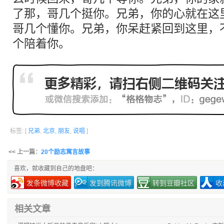
了那，哥几个挺你。兄弟，你的心就在这
哥几个懂你。兄弟，你呆赶紧回到这里，
个陪着你。
标签: [
兄弟
,
北京
,
朋友
,
说唱
]
<< 上一篇：
20个励志寓言故事
喜欢，就收藏到自己的地盘吧：
发条微博收藏
发到腾讯微博
转到豆瓣社区
收
相关文章