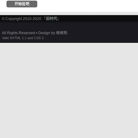
© Copyright 2010-2020 「
后时代
」
All Rights Reserved • Design by
格格物
.
Valid XHTML 1.1 and CSS 3.