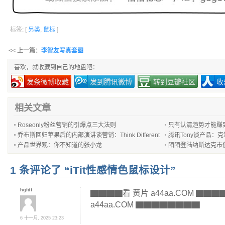
标签: [
另类
,
鼠标
]
<< 上一篇：
李智友写真套图
喜欢，就收藏到自己的地盘吧：
发条微博收藏
发到腾讯微博
转到豆瓣社区
收
相关文章
Roseonly粉丝营销的引爆点三大法则
只有认清趋势才能赚
乔布斯回归苹果后的内部演讲谈营销：Think Different
腾讯Tony谈产品：
产品世界观：你不知道的张小龙
陌陌登陆纳斯达克市
1 条评论了 “iTit性感情色鼠标设计”
hgfdt
▇▇▇▇看 黃片 a44aa.COM ▇
a44aa.COM ▇▇▇▇▇▇▇▇
6 十一月, 2025 23:23