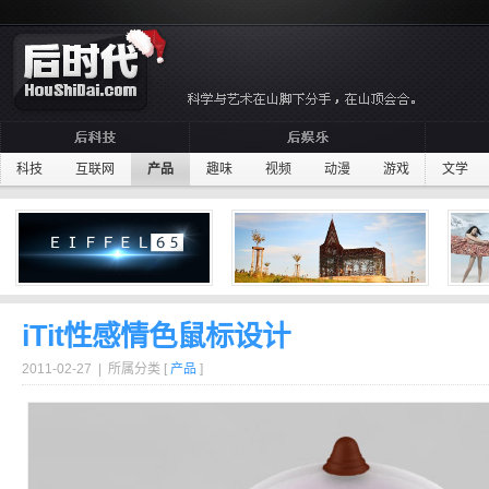
科技
互联网
产品
趣味
视频
动漫
游戏
文学
iTit性感情色鼠标设计
2011-02-27 | 所属分类 [
产品
]