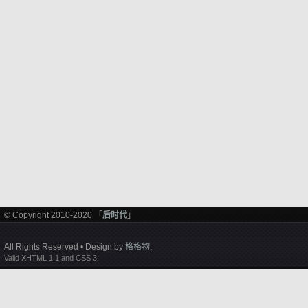
© Copyright 2010-2020 「
后时代
」
All Rights Reserved • Design by
格格物
.
Valid XHTML 1.1 and CSS 3.