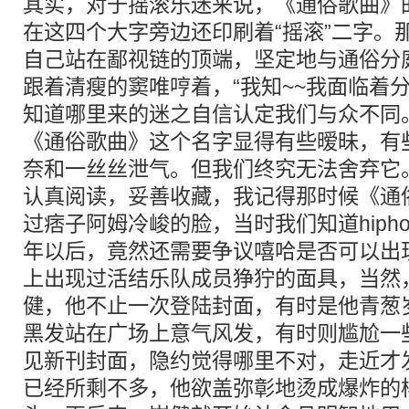
其实，对于摇滚乐迷来说，《通俗歌曲》
在这四个大字旁边还印刷着“摇滚”二字。
自己站在鄙视链的顶端，坚定地与通俗分
跟着清瘦的窦唯哼着，“我知~~我面临着分
知道哪里来的迷之自信认定我们与众不同
《通俗歌曲》这个名字显得有些暧昧，有
奈和一丝丝泄气。但我们终究无法舍弃它
认真阅读，妥善收藏，我记得那时候《通
过痞子阿姆冷峻的脸，当时我们知道hiphop
年以后，竟然还需要争议嘻哈是否可以出
上出现过活结乐队成员狰狞的面具，当然
健，他不止一次登陆封面，有时是他青葱
黑发站在广场上意气风发，有时则尴尬一
见新刊封面，隐约觉得哪里不对，走近才
已经所剩不多，他欲盖弥彰地烫成爆炸的