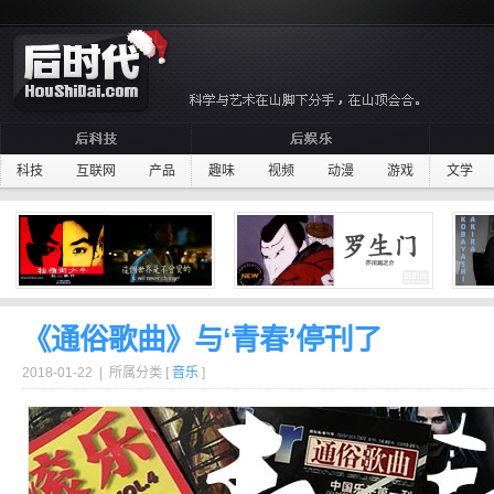
科技
互联网
产品
趣味
视频
动漫
游戏
文学
《通俗歌曲》与‘青春’停刊了
2018-01-22 | 所属分类 [
音乐
]