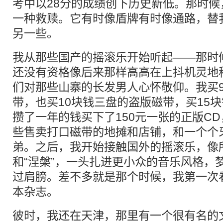
考中以28分的成绩创下历史新低。那时
一种救赎。它有时像盾牌有时像通路，替
另一些。
我从那些国产的摇滚乐开始听起——那时
还没有资格像后来那样高高在上抖机灵地称
们对那些山寨的长发男人心怀敬仰。我买9
带，也买10块钱三盘的盗版磁带，买15
攒了一年的钱买下了150元一张的正版C
些售卖打口磁带的地摊和店铺，和一个个
弟。之后，我开始接触国外的摇滚乐，像所
和“涅槃”，一头扎进更小众的音乐风格，
过肩膀。差不多就是那个时候，我第一次
本杂志。
彼时，我还在天津，那里有一个很有名的