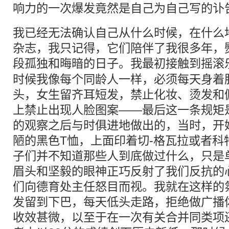
响力的一次爆发竟然是自己为自己写的讣
我已经无法确认自己从什么时候，在什么
杂志，我只记得，它们陪伴了我很多年，
段孤独和晦暗的日子。我最初接触到
摇滚
时候我像每个同龄人一样，必须每天身着
头，女生留齐耳短发，禁止化妆、烫发和
上禁止出现人脸图案——最后这一条规矩
的观察之后与时俱进地做出的，当时，开
陋的黑色T恤，上面印着切-格瓦拉或者科
子们并不知道那些人到底做过什么，只是
眉头和坚毅的眼神正巧反射了我们反抗的
们向德育处主任怒目而视。我就在这样的
发留到下巴，每天低头走路，拒绝做广播
收效甚微，以至于在一次有关合并同类项