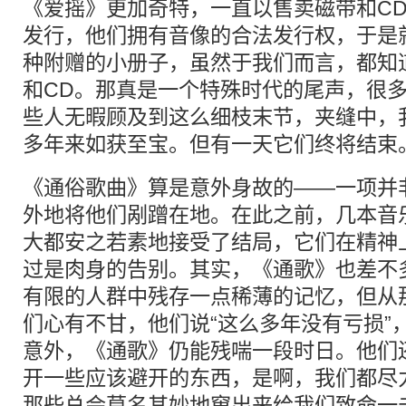
《爱摇》更加奇特，一直以售卖磁带和C
发行，他们拥有音像的合法发行权，于是
种附赠的小册子，虽然于我们而言，都知
和CD。那真是一个特殊时代的尾声，很
些人无暇顾及到这么细枝末节，夹缝中，
多年来如获至宝。但有一天它们终将结束
《通俗歌曲》算是意外身故的——一项并
外地将他们剐蹭在地。在此之前，几本音
大都安之若素地接受了结局，它们在精神
过是肉身的告别。其实，《通歌》也差不
有限的人群中残存一点稀薄的记忆，但从
们心有不甘，他们说“这么多年没有亏损”
意外，《通歌》仍能残喘一段时日。他们
开一些应该避开的东西，是啊，我们都尽
那些总会莫名其妙地窜出来给我们致命一