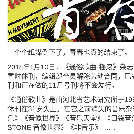
一个个
纸媒
倒下了，
青春
也真的结束了。
2018年1月10日，《
通俗歌曲
·摇滚》
杂志
暂时休刊，编辑部全员解除劳动合同，已完成
刊和正在做的11月号刊将不会发行。
《
通俗歌曲
》是由河北省艺术研究所于19
休刊在31岁头上。在它之前消失的音乐
杂
乐
》《音像世界》《音乐天堂》《口袋音乐》
STONE 音像世界》《非音乐》……