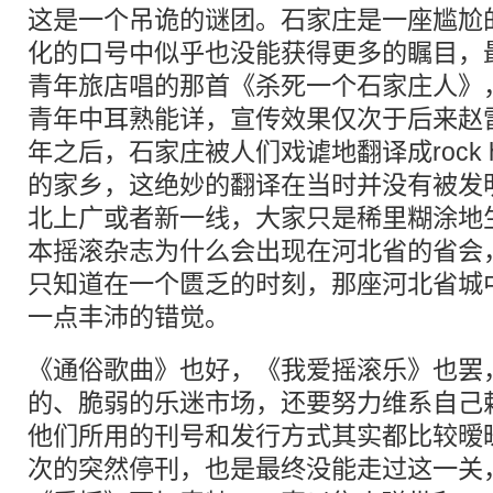
这是一个吊诡的谜团。石家庄是一座尴尬
化的口号中似乎也没能获得更多的瞩目，
青年旅店唱的那首《杀死一个石家庄人》
青年中耳熟能详，宣传效果仅次于后来赵
年之后，石家庄被人们戏谑地翻译成rock ho
的家乡，这绝妙的翻译在当时并没有被发
北上广或者新一线，大家只是稀里糊涂地
本摇滚杂志为什么会出现在河北省的省会
只知道在一个匮乏的时刻，那座河北省城
一点丰沛的错觉。
《通俗歌曲》也好，《我爱摇滚乐》也罢
的、脆弱的乐迷市场，还要努力维系自己
他们所用的刊号和发行方式其实都比较暧
次的突然
停刊
，也是最终没能走过这一关