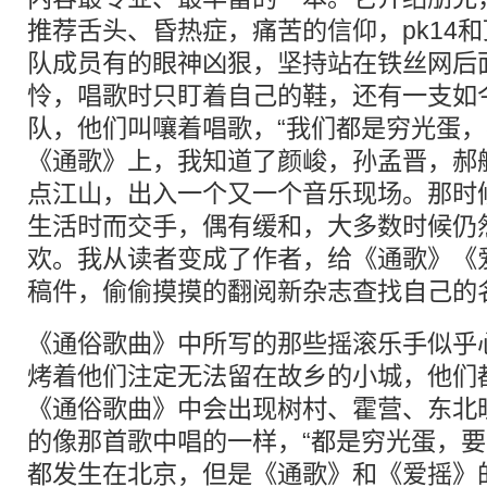
推荐舌头、昏热症，痛苦的信仰，pk14
队成员有的眼神凶狠，坚持站在铁丝网后
怜，唱歌时只盯着自己的鞋，还有一支如
队，他们叫嚷着唱歌，“我们都是穷光蛋，
《通歌》上，我知道了颜峻，孙孟晋，郝
点江山，出入一个又一个音乐现场。那时
生活时而交手，偶有缓和，大多数时候仍
欢。我从读者变成了作者，给《通歌》《
稿件，偷偷摸摸的翻阅新杂志查找自己的
《通俗歌曲》中所写的那些摇滚乐手似乎
烤着他们注定无法留在故乡的小城，他们
《通俗歌曲》中会出现树村、霍营、东北
的像那首歌中唱的一样，“都是穷光蛋，要
都发生在北京，但是《通歌》和《爱摇》