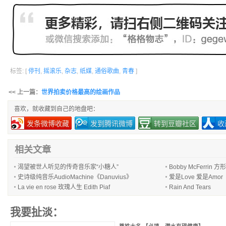
标签: [
停刊
,
摇滚乐
,
杂志
,
纸媒
,
通俗歌曲
,
青春
]
<< 上一篇：
世界拍卖价格最高的绘画作品
喜欢，就收藏到自己的地盘吧：
发条微博收藏
发到腾讯微博
转到豆瓣社区
收
相关文章
渴望被世人听见的传奇音乐家“小糖人”
Bobby McFerrin 方
史诗级纯音乐AudioMachine《Danuvius》
爱是Love 爱是Amor
La vie en rose 玫瑰人生 Edith Piaf
Rain And Tears
我要扯淡：