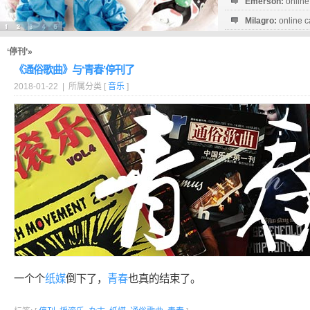
Emerson:
online
Milagro:
online c
Esperanza:
sofo
startguthaben...
‘停刊’»
《通俗歌曲》与‘青春’停刊了
2018-01-22 | 所属分类 [
音乐
]
一个个
纸媒
倒下了，
青春
也真的结束了。