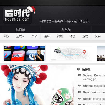
科技
互联网
产品
趣味
视频
动漫
游戏
文学
后评论
Sejarah Kuno:
I
weblog po...
Ahmed:
casino g
Dale:
casino ohne
Noelia:
online ca