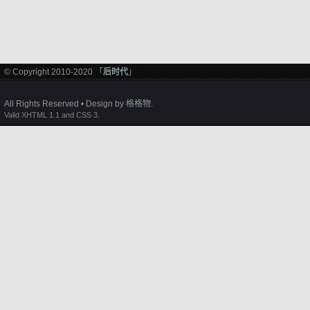
© Copyright 2010-2020 「
后时代
」
All Rights Reserved • Design by
格格物
.
Valid XHTML 1.1 and CSS 3.