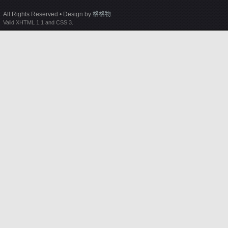
All Rights Reserved • Design by
格格物
.
Valid XHTML 1.1 and CSS 3.