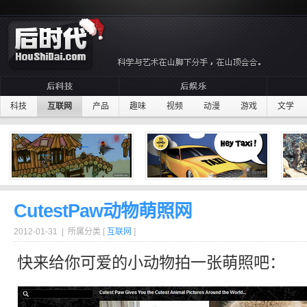
科技
互联网
产品
趣味
视频
动漫
游戏
文学
CutestPaw动物萌照网
2012-01-31 | 所属分类 [
互联网
]
快来给你
可爱
的小
动物
拍一张
萌
照吧：