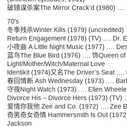
破镜谋杀案The Mirror Crack’d (1980) …. 
70′s
冬季残杀Winter Kills (1979) (uncredited)
Return Engagement (1978) (TV) …. Dr. 
小夜曲 A Little Night Music (1977) …. Des
蓝鸟The Blue Bird (1976) …. 饰Queen of
Light/Mother/Witch/Maternal Love
Identikit (1974)又名The Driver’s Seat …. 
春回情断 Ash Wednesday (1973) …. Barb
守夜Night Watch (1973) …. Ellen Wheele
Divorce His – Divorce Hers (1973) (TV)
爱情你我他 Zee and Co. (1972) …. Zee Bl
奇男奇女奇情 Hammersmith Is Out (1972) 
Jackson