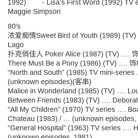
1992) - Lisa’s First Word (1992) TV e
Maggie Simpson
80′s
浓爱痴情Sweet Bird of Youth (1989) (TV)
Lago
扑克俏佳人 Poker Alice (1987) (TV) …. 饰Al
There Must Be a Pony (1986) (TV) …. 饰
“North and South” (1985) TV mini-seri
(unknown episodes)(客串)
Malice in Wonderland (1985) (TV) …. Lo
Between Friends (1983) (TV) …. Debora
“All My Children” (1970) TV series …. B
Chateau (1983) / … (unknown episodes,
“General Hospital” (1963) TV series ….
(unknown episodes, 1981)