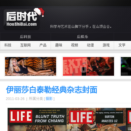
科技
互联网
产品
趣味
视频
动漫
游戏
文学
伊丽莎白泰勒经典杂志封面
2011-03-26 | 所属分类 [
摄影
]