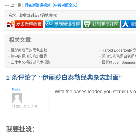
<< 上一篇：
乔布斯演讲视频（中英对照全文）
喜欢，就收藏到自己的地盘吧：
发条微博收藏
发到腾讯微博
转到豆瓣社区
收
相关文章
摄影师眼里的黑色幽默
Harold Edgerton
梦中的超现实奇幻世界
超现实彩色黑白老照
立体主义视错觉艺术摄影
摄影师Josh Somm
1 条评论了 “伊丽莎白泰勒经典杂志封面”
Dasia
With the bases loaded you stcruk us o
21 五月, 2011 10:41
我要扯淡：