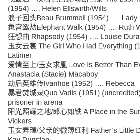
(1954) …. Helen Ellswirth/Wills
浪子回头Beau Brummell (1954) …. Lady P
象宫鸳劫Elephant Walk (1954) …. Ruth W
狂想曲 Rhapsody (1954) …. Louise Dura
玉女云裳 The Girl Who Had Everything (1
Latimer
爱情至上/玉女求凰 Love Is Better Than Eve
Anastacia (Stacie) Macaboy
劫后英雄传Ivanhoe (1952) …. Rebecca
暴君焚城录Quo Vadis (1951) (uncredited) 
prisoner in arena
阳光照耀之地/郎心如铁 A Place in the Sun (
Vickers
玉女弄璋/父亲的微薄红利 Father’s Little Div
Kay Dunstan