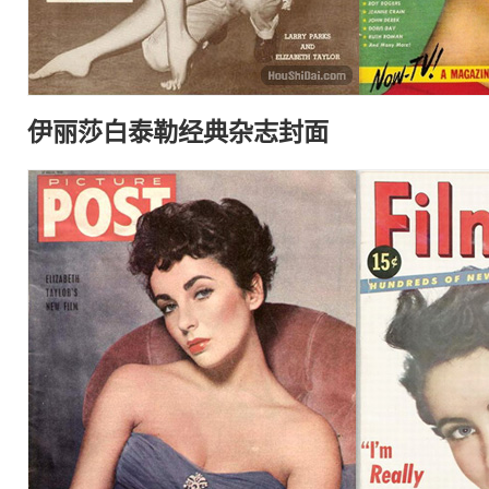
伊丽莎白泰勒
经典
杂志
封面