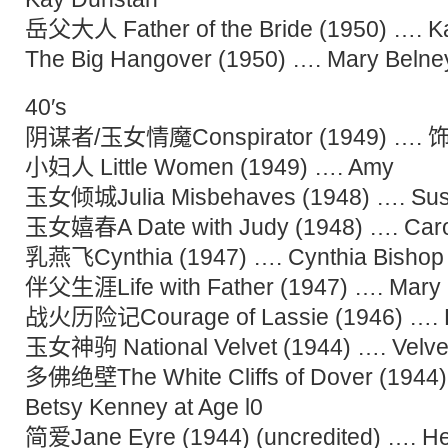
岳父大人 Father of the Bride (1950) …. K
The Big Hangover (1950) …. Mary B
40′s
阴谋者/玉女情魔Conspirator (1949) …. 饰M
小妇人 Little Women (1949) …. Amy
玉女倾城Julia Misbehaves (1948) …. Sus
玉女嬉春A Date with Judy (1948) …. Carol
乳燕飞Cynthia (1947) …. Cynthia Bishop
伴父生涯Life with Father (1947) …. Mary 
战火历险记Courage of Lassie (1946) …. Ka
玉女神驹 National Velvet (1944) …. Velve
多佛绝壁The White Cliffs of Dover (1944) 
Betsy Kenney at Age l0
简爱Jane Eyre (1944) (uncredited) …. He