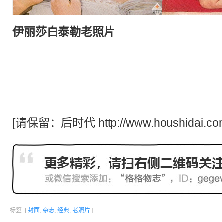
伊丽莎白泰勒
老照片
[请保留：
后时代
http://www.houshidai.co
标签: [
封面
,
杂志
,
经典
,
老照片
]