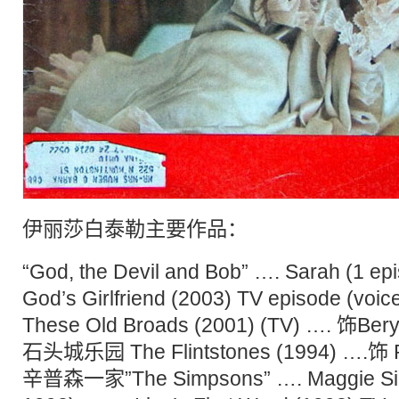
伊丽莎白泰勒主要作品：
“God, the Devil and Bob” …. Sarah (1 
God’s Girlfriend (2003) TV episode (voic
These Old Broads (2001) (TV) …. 饰Ber
石头城乐园 The Flintstones (1994) ….饰 P
辛普森一家”The Simpsons” …. Maggie Sim