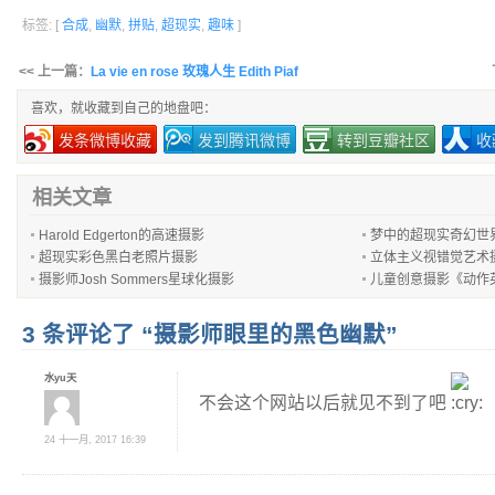
标签: [
合成
,
幽默
,
拼贴
,
超现实
,
趣味
]
<< 上一篇：
La vie en rose 玫瑰人生 Edith Piaf
喜欢，就收藏到自己的地盘吧：
发条微博收藏
发到腾讯微博
转到豆瓣社区
收
相关文章
Harold Edgerton的高速摄影
梦中的超现实奇幻世
超现实彩色黑白老照片摄影
立体主义视错觉艺术
摄影师Josh Sommers星球化摄影
儿童创意摄影《动作
3 条评论了 “摄影师眼里的黑色幽默”
水yu天
不会这个网站以后就见不到了吧
24 十一月, 2017 16:39