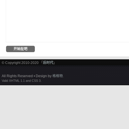
© Copyright 2010-2020 「
后时代
」
All Rights Reserved • Design by
格格物
.
Valid XHTML 1.1 and CSS 3.