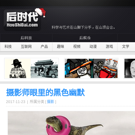
科技
互联网
产品
趣味
视频
动漫
游戏
文学
摄影师眼里的黑色幽默
2017-11-23 | 所属分类 [
摄影
]