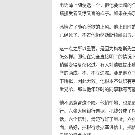
电话薄上随便选一个，把他要遗赠的
睹接受者又惊又喜的样子。如果在揭
感情占了随心所欲的上风。他上班时
已经死了，不过他仍然断断续续跟五
这一点之所以重要，是因为梅格斯先
怎么样。即使在完全直接明了的情况
稍微变得复杂化过。有人对遗嘱提出
产的两成。不，不立遗嘱。要是他立
下所拟，因此无效。他根本不认识有
堂兄弟，那么他年轻时的同事就有可
他不愿意冒这个险。他悄悄地，也是
行。六张大额银行票据，把钱分成了
话；六个信封，清楚写好了地址；六
面，贴好，把银行票据塞进信里，把