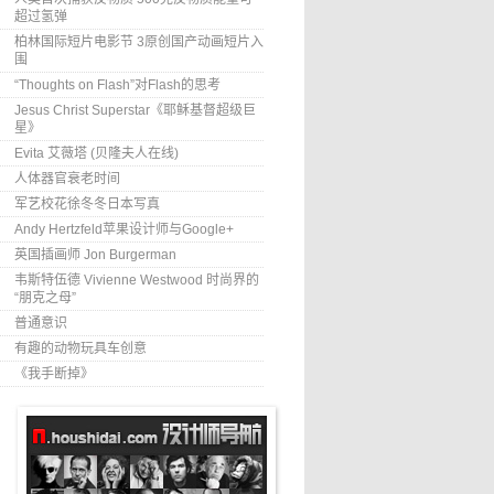
超过氢弹
柏林国际短片电影节 3原创国产动画短片入
围
“Thoughts on Flash”对Flash的思考
Jesus Christ Superstar《耶稣基督超级巨
星》
Evita 艾薇塔 (贝隆夫人在线)
人体器官衰老时间
军艺校花徐冬冬日本写真
Andy Hertzfeld苹果设计师与Google+
英国插画师 Jon Burgerman
韦斯特伍德 Vivienne Westwood 时尚界的
“朋克之母”
普通意识
有趣的动物玩具车创意
《我手断掉》