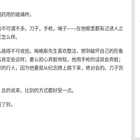
喝药用的玻璃杯。
的不可谓不多。刀子，手枪，绳子——在他眼里都有过诱人之
死怎么样。
么搞得不可收拾。梅格斯先生喜欢整洁，想到破坏自己的形象
话肯定会这样；要么担心弄脏地毯，他用手枪的话就会弄脏；
辜的行人，因为他要是从纪念牌上跳下来，绝对会的。刀子完
。
，总的说来，比别的方式都好受一点。
按了铃。