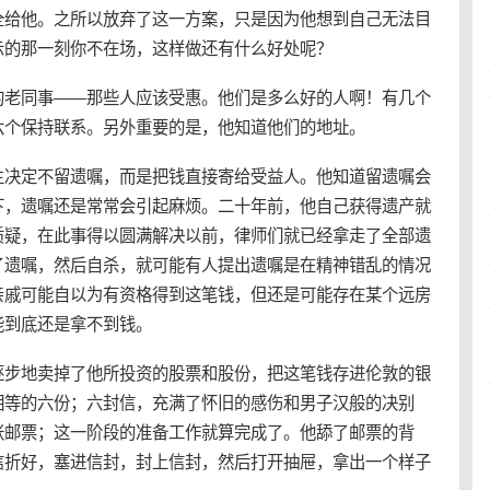
全给他。之所以放弃了这一方案，只是因为他想到自己无法目
示的那一刻你不在场，这样做还有什么好处呢？
的老同事——那些人应该受惠。他们是多么好的人啊！有几个
六个保持联系。另外重要的是，他知道他们的地址。
生决定不留遗嘱，而是把钱直接寄给受益人。他知道留遗嘱会
下，遗嘱还是常常会引起麻烦。二十年前，他自己获得遗产就
质疑，在此事得以圆满解决以前，律师们就已经拿走了全部遗
了遗嘱，然后自杀，就可能有人提出遗嘱是在精神错乱的情况
亲戚可能自以为有资格得到这笔钱，但还是可能存在某个远房
能到底还是拿不到钱。
逐步地卖掉了他所投资的股票和股份，把这笔钱存进伦敦的银
相等的六份；六封信，充满了怀旧的感伤和男子汉般的决别
张邮票；这一阶段的准备工作就算完成了。他舔了邮票的背
信折好，塞进信封，封上信封，然后打开抽屉，拿出一个样子