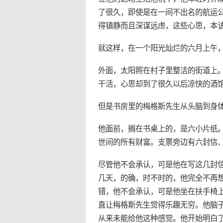
了很久，即使是在一间不出名的航运
得镇静而且深谋远虑，这些心思，本
就这样，在一个阳光灿烂的六月上午
外面，太阳照在村子里整洁的街道上
干活，心思却到了很久以后凉快的酒
但是书房里的梅格斯先生从头脑到身
他面前，搁在书桌上的，是六小片纸
世间的所有财富。支票旁边有六封信
尽管他不会承认，可是他在写这几封
几天，的确，时不时的，他完全不再
错，他不会承认，可是他坐在扶手椅
直让梅格斯先生觉得乐趣无穷。他脑
从来未能给他这种感觉。他开始明白