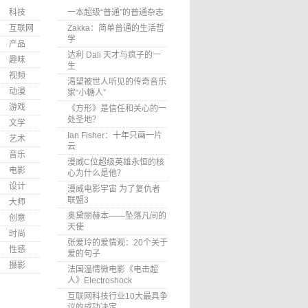
科技
一本超级“普通”的普通杂志
互联网
Zakka：简单普通的生活哲
学
产品
达利 Dali 天才与疯子的一
趣味
生
视频
渴望被世人听见的传奇音乐
动漫
家“小糖人”
游戏
《方形》是信任和关心的一
处圣地？
文学
Ian Fisher：十年只画一片
艺术
云
音乐
漫威C位超级英雄永恒的核
电影
心为什么是他？
设计
漫威电影宇宙 为了复仇者
联盟3
大师
奥黛丽赫本——坠落凡间的
创意
天使
时尚
张爱玲的爱情观：20个关于
性感
爱的句子
摄影
法国温情微电影《电击超
人》Electroshock
互联网科技行业10大最具争
议的成功决定