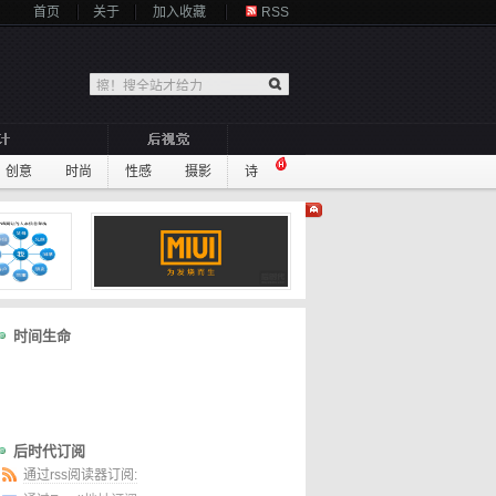
首页
关于
加入收藏
RSS
创意
时尚
性感
摄影
诗
时间生命
后时代订阅
通过rss阅读器订阅: