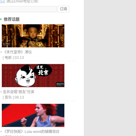
通过Email地址订阅:
推荐话题
《末代皇帝》溥仪
[
电影
]
03.13
龙井说唱“朋友”兄弟
[
音乐
]
08.13
《罗拉快跑》Lola rennt的蝴蝶效应