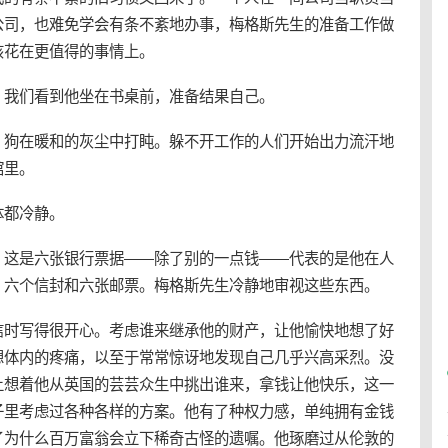
公司，也难免学会有条不紊地办事，梅格斯先生的准备工作做
该花在更值得的事情上。
，我们看到他坐在书桌前，准备结果自己。
。狗在暖和的灰尘中打盹。躲不开工作的人们开始出力流汗地
馆里。
体都冷静。
。这是六张银行票据——除了别的一点钱——代表的是他在人
、六个信封和六张邮票。梅格斯先生冷静地审视这些东西。
信时写得很开心。考虑谁来继承他的财产，让他愉快地想了好
想体内的疼痛，以至于常常惊讶地发现自己几乎兴高采烈。没
上想着他从英国的芸芸众生中挑出谁来，拿钱让他快乐，这一
子里考虑过各种各样的方案。他有了种权力感，单纯拥有金钱
了为什么百万富翁会立下稀奇古怪的遗嘱。他琢磨过从伦敦的