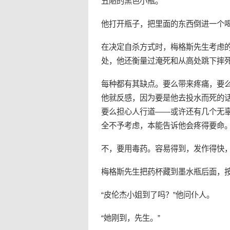
丑陋的黑色小瓶。
他打开瓶子，把里面的东西倒进一个
在决定自杀方式时，梅格斯先生考虑
处，他还衡量过淹死和从高处跳下摔
每种都有其缺点。要么带来疼痛，要
他就反感，因为要是他去投水而死的
要么担心人行道——或许还有几个无
全不予考虑，本能告诉他会疼得要命
不，要用毒药。容易得到，发作得快
梅格斯先生把药杯藏到墨水瓶后面，
“皮伦杰小姐到了吗？”他问仆人。
“她刚到，先生。”