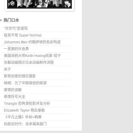
热门口水
“次世代”武道馆
极其平常 Super Normal
Johannes Itten 约翰伊顿的色彩构成
一星期的伙食费
美国涂鸦大师Keith Haring凯斯·哈宁
京都动画揭示日本动画制作流程
关于
新奇创意的错位摄影
呐喊：为了中国曾经的摇滚
爱情的误解
表情符号大全
Triangle 恐怖游轮影评及分析
Elizabeth Taylor 艳后泰勒
《平凡之路》朴树+韩寒
后励志时代：当幸福来敲门