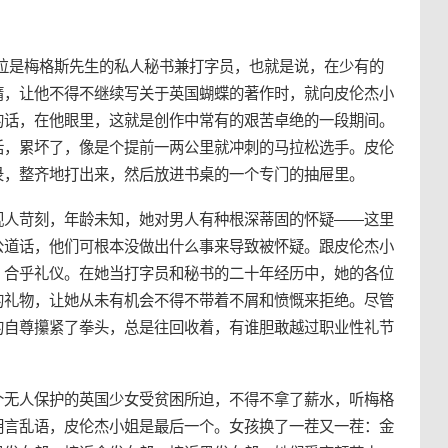
职位是梅格斯先生的私人秘书兼打字员，也就是说，在少有的
惰，让他不得不继续写关于英国蝴蝶的著作时，就向皮伦杰小
的话，在他眼里，这就是创作中常有的艰苦卓绝的一段期间。
话，累坏了，像是个提前一两公里就冲刺的马拉松选手。皮伦
录，整齐地打出来，然后放进书桌的一个专门的抽屉里。
视人苛刻，年龄未知，她对男人有种根深蒂固的怀疑——这里
公道话，他们可根本没做出什么事来导致被怀疑。跟皮伦杰小
、合乎礼仪。在她当打字员和秘书的二十年经历中，她的各位
的礼物，让她从未有机会不得不带着不屑和愤慨来拒绝。尽管
的自尊攥紧了拳头，总是往回收着，有谁胆敢越过职业性礼节
个无人保护的英国少女受贫困所迫，不得不拿了薪水，听梅格
胡言乱语，皮伦杰小姐是最后一个。女孩换了一茬又一茬：金