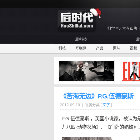
科技
互联网
产品
趣味
视频
《苦海无边》P.G.伍德豪斯
2012-09-18 | 所属分类 [
文学
]
P.G.伍德豪斯 ，
英国
小说家，被认为是
九八四·动物农场》、《门萨的娼妓》