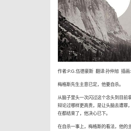
作者:P.G.伍德豪斯 翻译:孙仲旭 插画:Jos
梅格斯先生主意已定，他要
自杀
。
从脑子里头一次闪过这个念头到目前
辩论过哪样更高贵，是让头脑去遭罪
在都结束了，他决心已下。
在
自杀
一事上，梅格斯的看法，他的