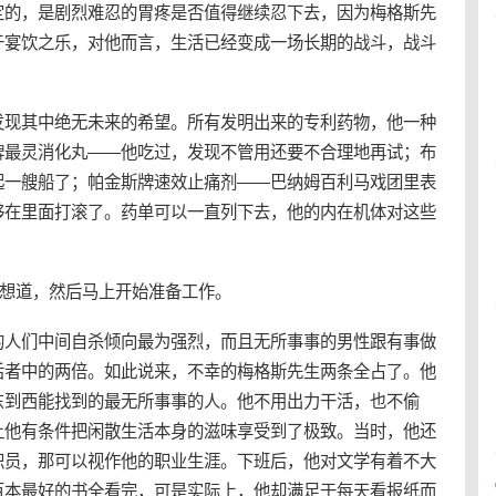
定的，是剧烈难忍的胃疼是否值得继续忍下去，因为梅格斯先
于宴饮之乐，对他而言，生活已经变成一场长期的战斗，战斗
发现其中绝无未来的希望。所有发明出来的专利药物，他一种
牌最灵消化丸——他吃过，发现不管用还要不合理地再试；布
起一艘船了；帕金斯牌速效止痛剂——巴纳姆百利马戏团里表
够在里面打滚了。药单可以一直列下去，他的内在机体对这些
生想道，然后马上开始准备工作。
的人们中间自杀倾向最为强烈，而且无所事事的男性跟有事做
后者中的两倍。如此说来，不幸的梅格斯先生两条全占了。他
东到西能找到的最无所事事的人。他不用出力干活，也不偷
让他有条件把闲散生活本身的滋味享受到了极致。当时，他还
职员，那可以视作他的职业生涯。下班后，他对文学有着不大
百本最好的书全看完，可是实际上，他却满足于每天看报纸而