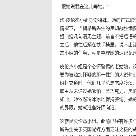
“跟她说我在这儿等她。”
珍·皮伦杰小姐身份特殊。她的正式
情况下，当梅格斯先生的良知战胜懒
姐口授几句漫无主题、前言不搭后语
之后，他往后躺在扶手椅里，说不出
杰小姐的任务，就是整理她的速记记
皮伦杰小姐是个心怀警惕的老姑娘，
要为被滥加怀疑的那一性别的人说句
姐打交道时，他们几乎总是态度冷淡
雇主从未送过她哪怕一盒巧克力之类
如此，她依然冷冰冰地保持警惕。她
的界限，她就准备好挥向谁。
这就是皮伦杰小姐。此前已经有许多
斯先生关于英国蝴蝶方面乏味之极的