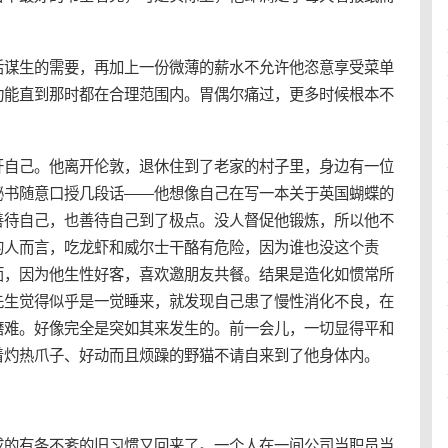
活谋生的需要，再加上一份微薄的薪水不允许他恣意享受菜单
功能直到那时都在合理范围内。胃偶尔痛过，更多时候根本不
开自己。他离开伦敦，退休住到了老家的村子里，身边有一位
秘书随意口授几段话——他想像自己在写一本关于英国蝴蝶的
善待自己，也善待自己到了极点。没人督促他锻炼，所以他不
的人而言，吃龙虾和威尔士干酪有危险，因为谁也没这个责
面，因为他生性好客，喜欢邀朋友共餐。结果是造化如惯常所
先生觉得似乎是一觉睡来，就发现自己患了慢性消化不良，在
磨难。好像完全是突如其来发生的。前一会儿，一切显得平和
着灼热爪子、好动而且烦躁的野猫不请自来到了他身体内。
成的有条不紊的旧习惯又回来了。一个人在一间公司当职员当