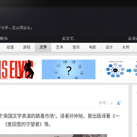
动漫
游戏
文学
艺术
音乐
电影
设计
大师
”
英国
文学表演的跳蚤市场”。译者孙仲旭，曾出版译著《一
、《麦田里的守望者》等。