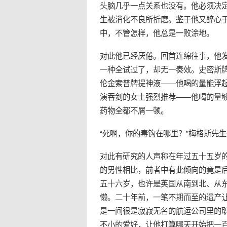
头脑几乎一点关系也没有。他必须决
生被消化不良所折磨。鉴于他又醉心
中，不管怎样，他总是一败涂地。
对此他已经厌倦。回首连绵往事，他
一种全试过了，却无一奏效。史密斯
伦金索普牌提神液——他喝的量能浮
演吞剑的女士强烈推荐——他喝的量
药物全都不屑一顿。
“死啊，你的毒钩在哪里？”梅格斯先
对此有研究的人声称在年过五十五岁
的男性相比，前者中有此倾向的竟是
五十六岁，也许是
英国
从南到北、从
懒。二十年前，一笔不期而至的遗产
是一间很是寂寂无名的航运公司里的
不小的
爱
好，让他打算哪天开始把一