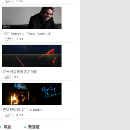
[
电影
]
12.26
HTC Sense UI “Drew Bamford”
[
设计
]
12.03
灯光雕塑装置艺术摄影
[
摄影
]
03.11
巴黎野玫瑰 37°2 le matin
[
电影
]
10.20
导航
新话题