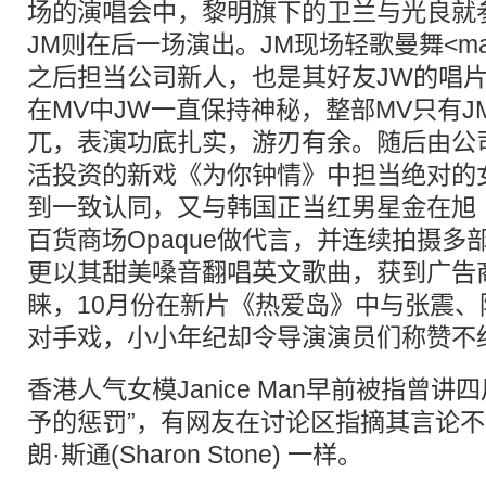
场的演唱会中，黎明旗下的卫兰与光良就
JM则在后一场演出。JM现场轻歌曼舞<m
之后担当公司新人，也是其好友JW的唱片
在MV中JW一直保持神秘，整部MV只有
兀，表演功底扎实，游刃有余。随后由公
活投资的新戏《为你钟情》中担当绝对的
到一致认同，又与韩国正当红男星金在旭
百货商场Opaque做代言，并连续拍摄
更以其甜美嗓音翻唱英文歌曲，获到广告
睐，10月份在新片《热爱岛》中与张震
对手戏，小小年纪却令导演演员们称赞不
香港人气女模Janice Man早前被指曾讲
予的惩罚”，有网友在讨论区指摘其言论
朗·斯通(Sharon Stone) 一样。