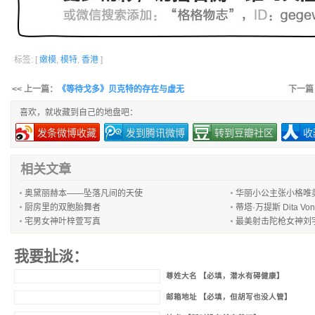
标签: [
嫩模
,
模特
,
香港
]
<< 上一篇：
《等待戈多》贝克特的存在与虚无
下一篇
喜欢，就收藏到自己的地盘吧：
发条微博收藏
发到腾讯微博
转到豆瓣社区
收
相关文章
奥黛丽赫本——坠落凡间的天使
华丽小公主张小格唯
厨房里的双胞胎舞者
蒂塔·万提斯 Dita Vo
宅男女神叶梓萱写真
最美射击陀枪女神刘
我要扯淡：
尊姓大名 【必填，潜水有碍健康】
邮箱地址 【必填，但胡写也没人管】