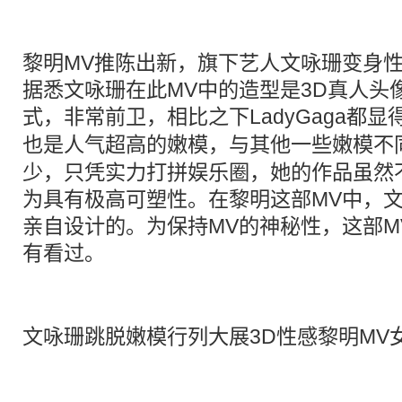
黎明MV推陈出新，旗下艺人文咏珊变身性
据悉文咏珊在此MV中的造型是3D真人头
式，非常前卫，相比之下LadyGaga都显
也是人气超高的
嫩模
，与其他一些
嫩模
不
少，只凭实力打拼娱乐圈，她的作品虽然
为具有极高可塑性。在黎明这部MV中，
亲自设计的。为保持MV的神秘性，这部M
有看过。
文咏珊跳脱嫩模行列大展3D性感黎明MV