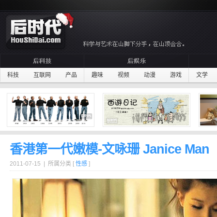
科技
互联网
产品
趣味
视频
动漫
游戏
文学
香港第一代嫩模-文咏珊 Janice Man
2011-07-15 | 所属分类 [
性感
]