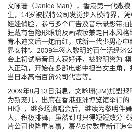
文咏珊（Janice Man），香港第一代嫩模
生，14岁被
模特
公司发觉步入模特界，凭
娃娃俏脸，参与多个广告及音乐录影带拍
狂戴有色隐形眼镜及画浓妆兼走日本风格
青木迪文后一炮而红，成新一代少男心中
界女神”。2009年签入黎明的百仕活经济
会上初试啼音且大获好评，被黎明誉为“模a
入正轨，开始在多部电影中担当女主角，
当日本高档百货公司代言等。
2009年8月13日消息，文咏珊(JM)加
为新宠儿，出席在香港亚洲博览馆举行的《Summe
HK》，继多场演唱会后，继续为黎明伴舞
人，积极排舞，虽然到时只得短短数分《
片公司也隆重其事，豪花5位数重新订造