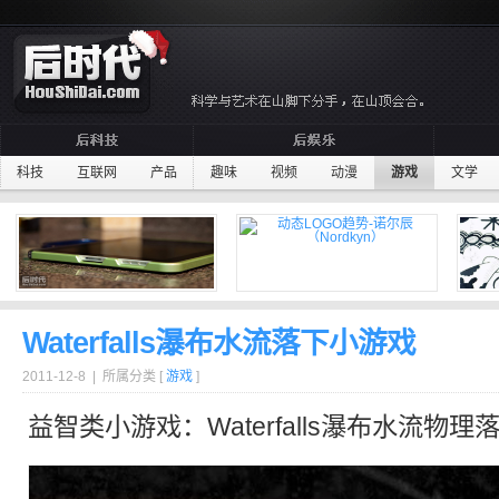
科技
互联网
产品
趣味
视频
动漫
游戏
文学
Waterfalls瀑布水流落下小游戏
2011-12-8 | 所属分类 [
游戏
]
益智
类小游戏：Waterfalls
瀑布
水流
物理