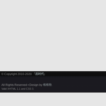
© Copyright 2010-2020 「
后时代
」
All Rights Reserved • Design by
格格物
.
Valid XHTML 1.1 and CSS 3.