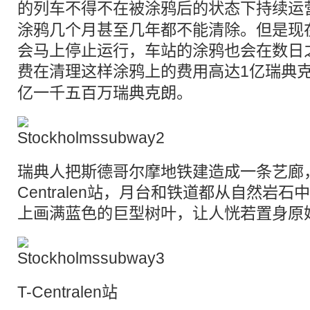
的列车不得不在被
涂鸦
后的状态下持续运
涂鸦几个月甚至几年都不能清除。但是现
会马上停止运行，车站的涂鸦也会在数日
费在清理这样涂鸦上的费用高达1亿
瑞典
克
亿一千五百万
瑞典
克朗。
瑞典人把斯德哥尔摩地铁建造成一条艺廊，
Centralen站，月台和铁道都从自然岩
上画满蓝色的巨型树叶，让人恍若置身原
T-Centralen站