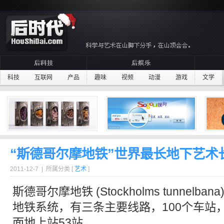
科技
互联网
产品
趣味
视频
动漫
游戏
文学
“斯德哥尔摩地铁”世界最长地下艺术
2011-12-7 | 所属分类 [
艺术
]
斯德哥尔摩
地铁
(Stockholms tunnelban
地铁
系统，有三条主要线路，100个车站
面地上站53站。