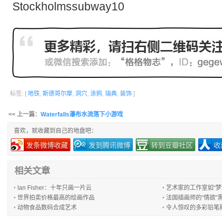
标签: [
地铁
,
斯德哥尔摩
,
洞穴
,
涂鸦
,
瑞典
,
装饰
]
<< 上一篇：
Waterfalls瀑布水流落下小游戏
喜欢，就收藏到自己的地盘吧：
发条微博收藏
发到腾讯微博
转到豆瓣社区
收
相关文章
Ian Fisher：十年只画一片云
艺术家的工作室如“梦
世界拍卖价格最高的绘画作品
法国插画师的“情欲”
动物食品数码合成艺术
令人惊叹的多彩铅笔