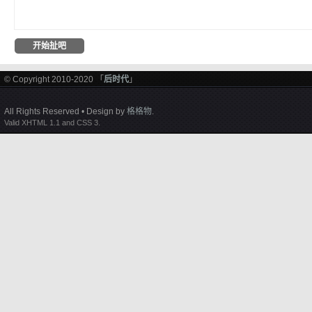
© Copyright 2010-2020 「
后时代
」
All Rights Reserved • Design by
格格物
.
Valid XHTML 1.1 and CSS 3.