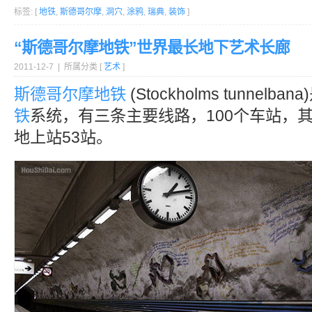
标签: [
地铁
,
斯德哥尔摩
,
洞穴
,
涂鸦
,
瑞典
,
装饰
]
“斯德哥尔摩地铁”世界最长地下艺术长廊
2011-12-7 | 所属分类 [
艺术
]
斯德哥尔摩
地铁
(Stockholms tunnelbana
铁
系统，有三条主要线路，100个车站，其
地上站53站。