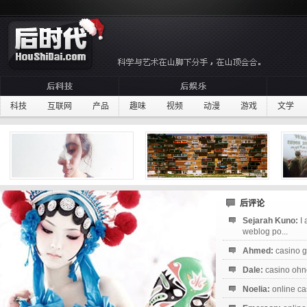
科技
互联网
产品
趣味
视频
动漫
游戏
文学
后评论
Sejarah Kuno:
I
weblog po...
Ahmed:
casino g
Dale:
casino ohne
Noelia:
online ca