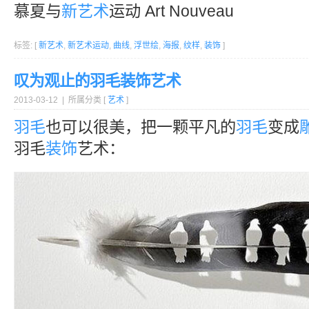
慕夏与
新艺术
运动 Art Nouveau
标签: [
新艺术
,
新艺术运动
,
曲线
,
浮世绘
,
海报
,
纹样
,
装饰
]
叹为观止的羽毛装饰艺术
2013-03-12 | 所属分类 [
艺术
]
羽毛
也可以很美，把一颗平凡的
羽毛
变成
羽毛
装饰
艺术：