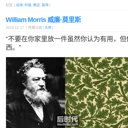
标签: [
丝袜
,
时装
,
概念
,
装饰
]
William Morris 威廉·莫里斯
2010-12-17 | 所属分类 [
大师
]
“不要在你家里放一件虽然你认为有用，但
西。”