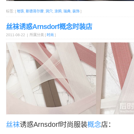
标签: [
地铁
,
斯德哥尔摩
,
洞穴
,
涂鸦
,
瑞典
,
装饰
]
丝袜诱惑Arnsdorf概念时装店
2011-08-22 | 所属分类 [
时尚
]
丝袜
诱惑Arnsdorf时尚服装
概念
店：