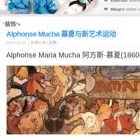
Emerson:
online
Milagro:
online c
Esperanza:
sofo
startguthaben...
‘装饰’»
Alphonse Mucha 慕夏与新艺术运动
2014-12-19 | 所属分类 [
大师
]
Alphonse Maria Mucha 阿方斯·慕夏(1860