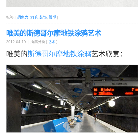
标签: [
想象力
,
羽毛
,
装饰
,
雕塑
]
唯美的斯德哥尔摩地铁涂鸦艺术
2012-04-19 | 所属分类 [
艺术
]
唯美的
斯德哥尔摩
地铁
涂鸦
艺术欣赏：