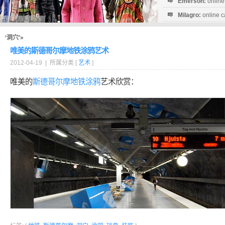
Emerson:
online
Milagro:
online c
Esperanza:
sofo
startguthaben...
‘洞穴’»
唯美的斯德哥尔摩地铁涂鸦艺术
2012-04-19 | 所属分类 [
艺术
]
唯美的
斯德哥尔摩
地铁
涂鸦
艺术欣赏：