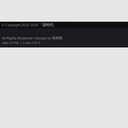
© Copyright 2010-2020 「
后时代
」
All Rights Reserved • Design by
格格物
.
Valid XHTML 1.1 and CSS 3.