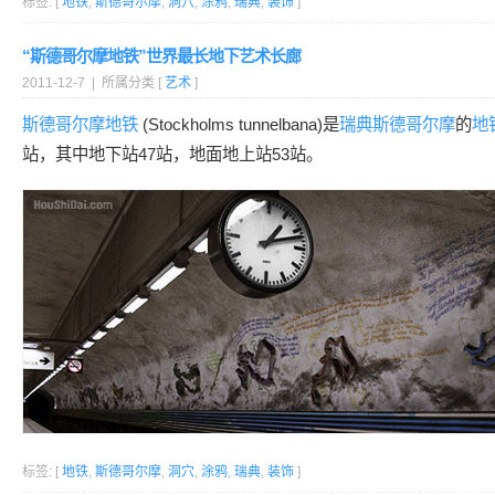
标签: [
地铁
,
斯德哥尔摩
,
洞穴
,
涂鸦
,
瑞典
,
装饰
]
“斯德哥尔摩地铁”世界最长地下艺术长廊
2011-12-7 | 所属分类 [
艺术
]
斯德哥尔摩
地铁
(Stockholms tunnelbana)是
瑞典
斯德哥尔摩
的
地
站，其中地下站47站，地面地上站53站。
标签: [
地铁
,
斯德哥尔摩
,
洞穴
,
涂鸦
,
瑞典
,
装饰
]