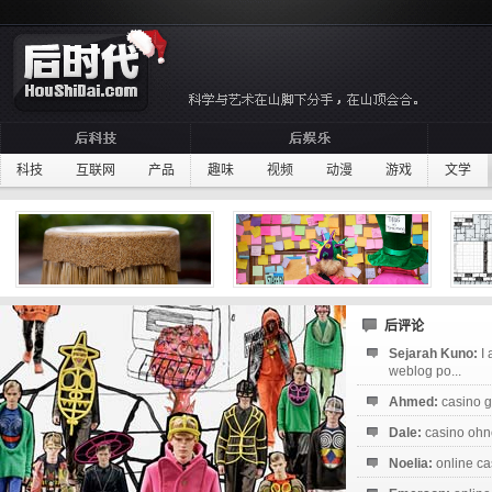
科技
互联网
产品
趣味
视频
动漫
游戏
文学
后评论
Sejarah Kuno:
I
weblog po...
Ahmed:
casino g
Dale:
casino ohne
Noelia:
online ca