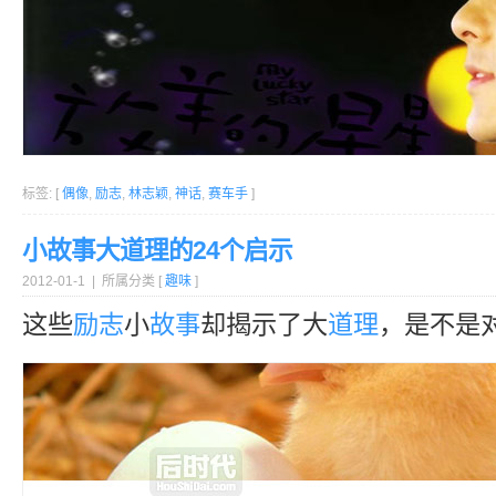
标签: [
偶像
,
励志
,
林志颖
,
神话
,
赛车手
]
小故事大道理的24个启示
2012-01-1 | 所属分类 [
趣味
]
这些
励志
小
故事
却揭示了大
道理
，是不是