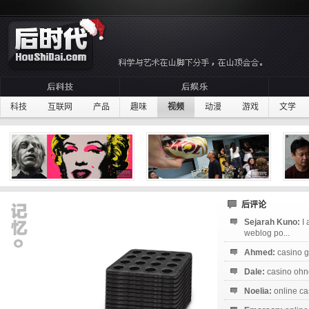
科技
互联网
产品
趣味
视频
动漫
游戏
文学
后评论
Sejarah Kuno:
I
weblog po...
Ahmed:
casino g
Dale:
casino ohne
Noelia:
online ca