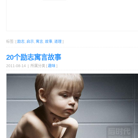
标签: [
励志
,
启示
,
寓言
,
故事
,
道理
]
20个励志寓言故事
2011-08-14 | 所属分类 [
趣味
]