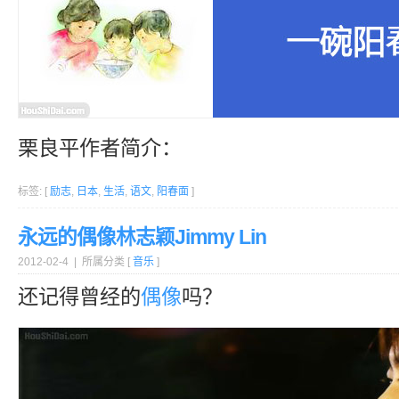
栗良平作者简介：
标签: [
励志
,
日本
,
生活
,
语文
,
阳春面
]
永远的偶像林志颖Jimmy Lin
2012-02-4 | 所属分类 [
音乐
]
还记得曾经的
偶像
吗？