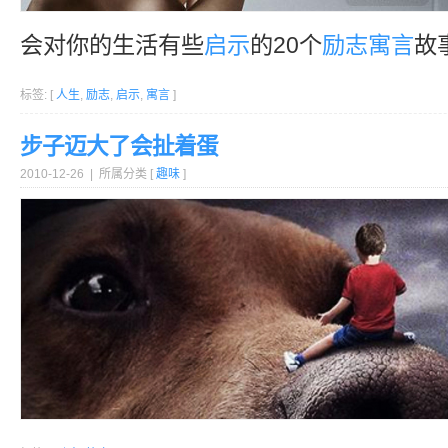
会对你的生活有些
启示
的20个
励志
寓言
故
标签: [
人生
,
励志
,
启示
,
寓言
]
步子迈大了会扯着蛋
2010-12-26 | 所属分类 [
趣味
]