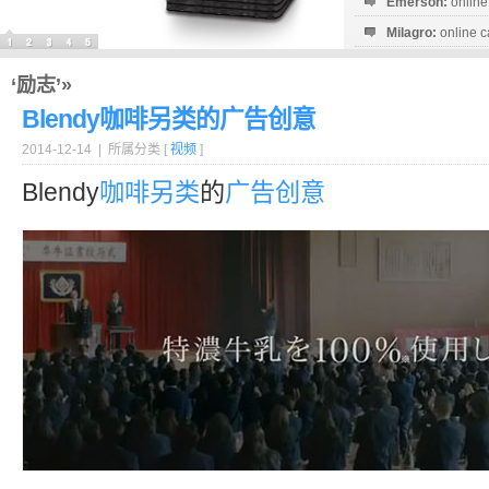
Emerson:
online
Milagro:
online c
Esperanza:
sofo
startguthaben...
‘励志’»
Blendy咖啡另类的广告创意
2014-12-14 | 所属分类 [
视频
]
Blendy
咖啡
另类
的
广告创意