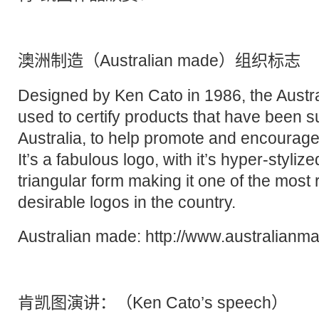
澳洲制造（Australian made）组织
标志
Designed by Ken Cato in 1986, the Austr
used to certify products that have been su
Australia, to help promote and encourage 
It’s a fabulous logo, with it’s hyper-styl
triangular form making it one of the most
desirable logos in the country.
Australian made:
http://www.australianm
肯凯图演讲：（Ken Cato’s speech）