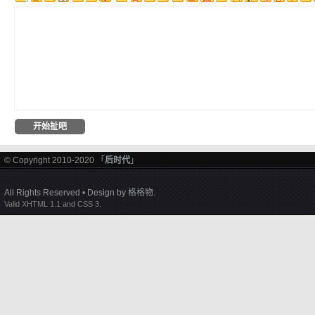
© Copyright 2010-2020 「
后时代
」
All Rights Reserved • Design by
格格物
.
Valid XHTML 1.1 and CSS 3.