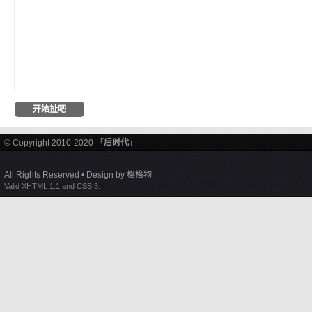
© Copyright 2010-2020 「
后时代
」
All Rights Reserved • Design by
格格物
.
Valid XHTML 1.1 and CSS 3.