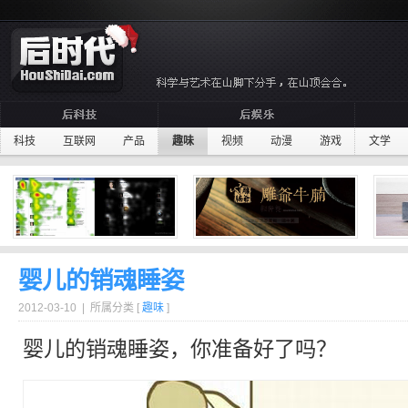
科技
互联网
产品
趣味
视频
动漫
游戏
文学
婴儿的销魂睡姿
2012-03-10 | 所属分类 [
趣味
]
婴儿
的销魂
睡姿
，你准备好了吗？