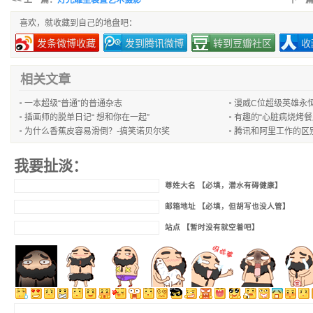
<< 上一篇：
灯光雕塑装置艺术摄影
下一
喜欢，就收藏到自己的地盘吧：
发条微博收藏
发到腾讯微博
转到豆瓣社区
收
相关文章
一本超级“普通”的普通杂志
漫威C位超级英雄永
插画师的脱单日记“ 想和你在一起”
有趣的“心脏病烧烤餐
为什么香蕉皮容易滑倒？-搞笑诺贝尔奖
腾讯和阿里工作的区
我要扯淡：
尊姓大名 【必填，潜水有碍健康】
邮箱地址 【必填，但胡写也没人管】
站点 【暂时没有就空着吧】