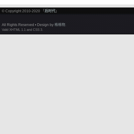
© Copyright 2010-2020 「
后时代
」
All Rights Reserved • Design by
格格物
.
Valid XHTML 1.1 and CSS 3.