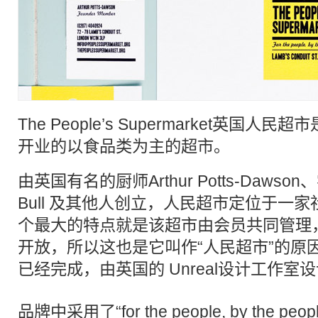
The People’s Supermarket英国
人民
超市
开业的以食品类为主的
超市
。
由英国有名的厨师Arthur Potts-Dawson、零
Bull 及其他人创立，
人民
超市定位于一家
个最大的特点就是该超市由会员共同
管理
开放，所以这也是它叫作“
人民
超市”的原
已经完成，由英国的 Unreal设计工作室
品牌
中采用了“for the people, by the