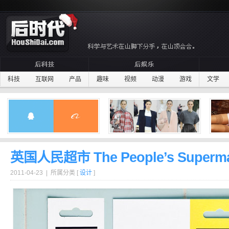
科技
互联网
产品
趣味
视频
动漫
游戏
文学
英国人民超市 The People’s Superma
2011-04-23 | 所属分类 [
设计
]