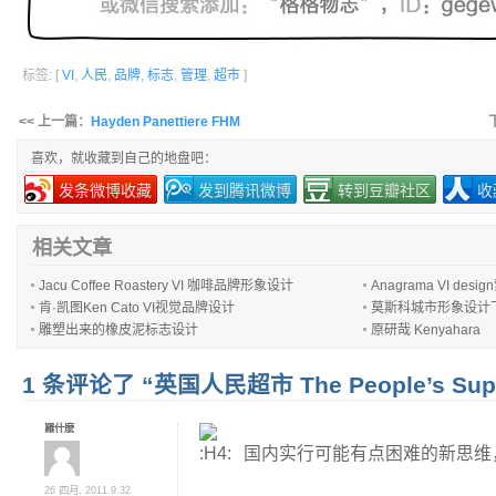
标签: [
VI
,
人民
,
品牌
,
标志
,
管理
,
超市
]
<< 上一篇：
Hayden Panettiere FHM
喜欢，就收藏到自己的地盘吧：
发条微博收藏
发到腾讯微博
转到豆瓣社区
收
相关文章
Jacu Coffee Roastery VI 咖啡品牌形象设计
Anagrama VI de
肯·凯图Ken Cato VI视觉品牌设计
莫斯科城市形象设计
雕塑出来的橡皮泥标志设计
原研哉 Kenyahara
1 条评论了 “英国人民超市 The People’s Supe
羅什麽
国内实行可能有点困难的新思维
26 四月, 2011 9:32