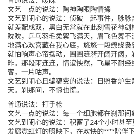
普通说法：暧昧
文艺一点的说法：陶神陶眼陶情操
文艺到闹心的说法：侦破一起事件，脉脉
就差配成双，黑白无常就在此刻雪花神剑
眈眈，乒乓羽毛柔絮飞满天，眉飞色舞不
地满心欢喜藏在我心底，悠悠一段缭绕袅
就怕响声心帘摆动，圈圈涟漪开阔开阔，
昨。那段雨连连，情谊怏然，飞星不耐经
客，一片咕声。
文艺到闹心且骗稿费的说法：日照香炉生
天。刹那间，不惊也慌。
普通说法：打手枪
文艺一点的说法：每一个细胞都在刹那间
文艺到闹心的说法：积蓄了24个小时甚
发廊霓虹灯的照映下，在欢快的****陪伴