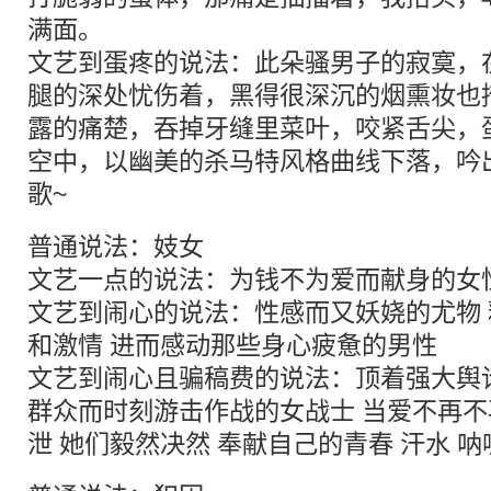
满面。
文艺到蛋疼的说法：此朵骚男子的寂寞，
腿的深处忧伤着，黑得很深沉的烟熏妆也
露的痛楚，吞掉牙缝里菜叶，咬紧舌尖，蛋色
空中，以幽美的杀马特风格曲线下落，吟出
歌~
普通说法：妓女
文艺一点的说法：为钱不为爱而献身的女
文艺到闹心的说法：性感而又妖娆的尤物
和激情 进而感动那些身心疲惫的男性
文艺到闹心且骗稿费的说法：顶着强大舆
群众而时刻游击作战的女战士 当爱不再不
泄 她们毅然决然 奉献自己的青春 汗水 呐