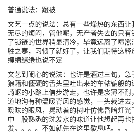
普通说法：蹬被
文艺一点的说法：总有一些燥热的东西让
无尽的烦闷，管他呢，无产者失去的只有
了锁链的世界稍显清冷，毕竟远离了喧嚣
胜之寒，习惯了就好了，让我们期待这释
缠绵缱绻也说不定
文艺到闹心的说法：也许是酒过三旬，急
狼藉和僵硬的舌头里吐出来的车轱辘般的
崎岖的小路上信步游走，也许是衾薄不耐
道地沟有种温暖背风的感觉，一头栽进去
暧昧的眼风，晃动着的树叶仿佛昏暗灯光
中一股熟悉的洗发水的味道让他想起再也
发。。。。不如就先在这里歇息吧。。。