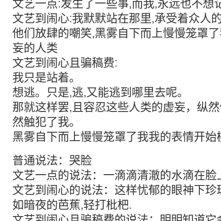
文艺一点:发生了一些事,而我,永远也不想
文艺到闹心:我默默站在那里,承受着众人
他们放肆的嘲笑,黑雾自下而上慢慢笼罩了
妄的人类
文艺到闹心且骗稿费:
我只是站着。
想逃。只是,逃,又能逃到哪里去呢。
那就这样罢,且容忍这些人类的虚妄，纵
然触犯了我。
黑雾自下而上慢慢笼罩了我我的表情开始
普通说法：哭脸
文艺一点的说法：一滴滴清澈的水滴在脸
文艺到闹心的说法：这样忧郁的眼神下珍
如暗夜的芭蕉,轻打枇杷.
文艺到闹心且骗稿费的说法：明明知道它