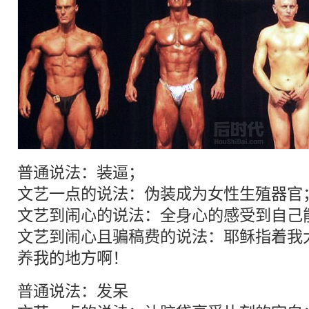
普通
说法：
装逼
；
文艺
一点的说法：伪装成为女性生殖器官
文艺
到
闹心
的说法：全身心的感受到自己
文艺到
闹心
且骗稿费的说法：耶稣指着我
养我的地方啊！
普通
说法：发呆