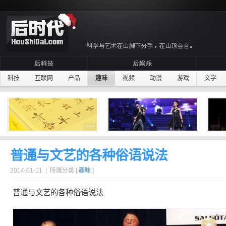
科技
互联网
产品
趣味
视频
动漫
游戏
文学
普通与文艺的各种俗语说法
2014-01-11 | 所属分类 [
趣味
]
普通
与
文艺
的各种
俗语
说法