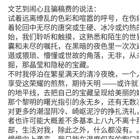
文艺到闹心且骗稿费的说法：
试着远离缭乱的色彩和喧嚣的呼号，在伤
着轮回中无尽的唐突或生硬、冰冷或灼热
始，我们聆听和触摸，这熟悉和陌生的世
囊和未尽的嘱托，在黑暗的夜色里一次次
遢或猥琐、懵懂或世故的角落，无非，从
掘，那晶莹和隐秘的宝藏。
不时我停泊在繁星满天的清冷夜晚，一个
享受这荣耀的煎熬，期待天明 ——或许
的地平线，去把自己的宝藏呈现给美丽的
那个黎明的曙光指引的永无乡，还有无数
对更多的潮湿阴冷、崎岖泥泞的挣扎洗礼
者也许可能大概差不多基本上八九不离十
部，生活对我，除此之外，什么都没有。