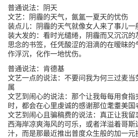
普通说法：阴天
文艺：阴霾的天气，氤氲一夏天的忧伤
装点儿：阴霾的天气就像女人来了事儿一
装大发的：看时光缱绻，阴霾而又沉沉的
思念的书签，任凭酸涩的泪滴的在暧昧的
作浮沉，化作一地忧伤。
普通说法：肯德基
文艺一点的说法：不要问我为何三过麦当
属
文艺到闹心的说法：那个让我每每用食指
时，都会在心里虔诚的感谢那位耄耋美国
文艺到闹心且骗稿费的说法：真正让我留
西海岸凉爽海风的可乐，或者洋溢着哥斯
汁，而是那最近推出普度众生般的加一元