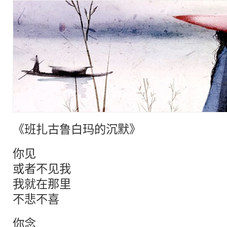
《班扎古鲁白玛的沉默》
你见
或者不见我
我就在那里
不悲不喜
你念