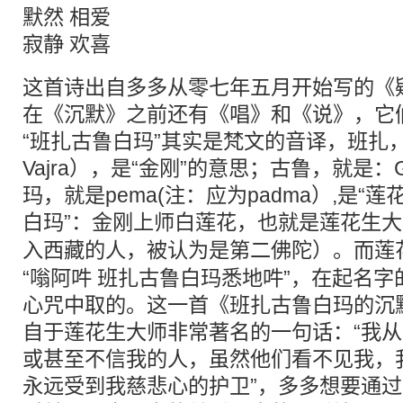
默然 相爱
寂静 欢喜
这首诗出自多多从零七年五月开始写的《
在《沉默》之前还有《唱》和《说》，它
“班扎古鲁白玛”其实是梵文的音译，班扎，就
Vajra），是“金刚”的意思；古鲁，就是：G
玛，就是pema(注：应为padma）,是“
白玛”：金刚上师白莲花，也就是莲花生
入西藏的人，被认为是第二
佛
陀）。而莲
“嗡阿吽 班扎古鲁白玛悉地吽”，在起名
心咒中取的。这一首《班扎古鲁白玛的沉
自于莲花生大师非常著名的一句话：“我
或甚至不信我的人，虽然他们看不见我，
永远受到我慈悲心的护卫”，多多想要通