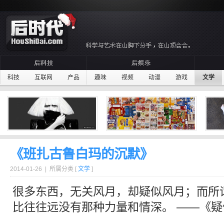
科技
互联网
产品
趣味
视频
动漫
游戏
文学
《班扎古鲁白玛的沉默》
2014-01-26 | 所属分类 [
文学
]
很多东西，无关
风月
，却疑似
风月
；而所
比往往远没有那种力量和情深。 ——《疑