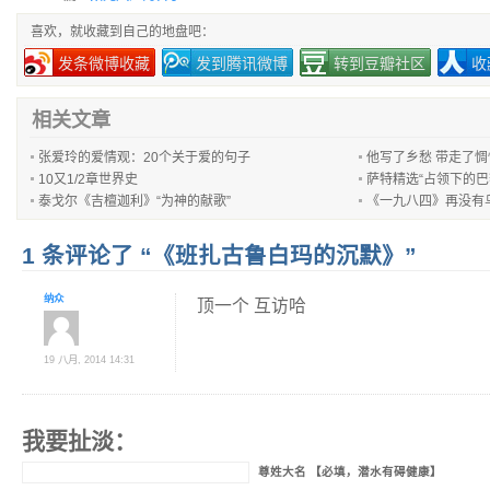
喜欢，就收藏到自己的地盘吧：
发条微博收藏
发到腾讯微博
转到豆瓣社区
收
相关文章
张爱玲的爱情观：20个关于爱的句子
他写了乡愁 带走了惆
10又1/2章世界史
萨特精选“占领下的巴黎
泰戈尔《吉檀迦利》“为神的献歌”
《一九八四》再没有
1 条评论了 “《班扎古鲁白玛的沉默》”
纳众
顶一个 互访哈
19 八月, 2014 14:31
我要扯淡：
尊姓大名 【必填，潜水有碍健康】