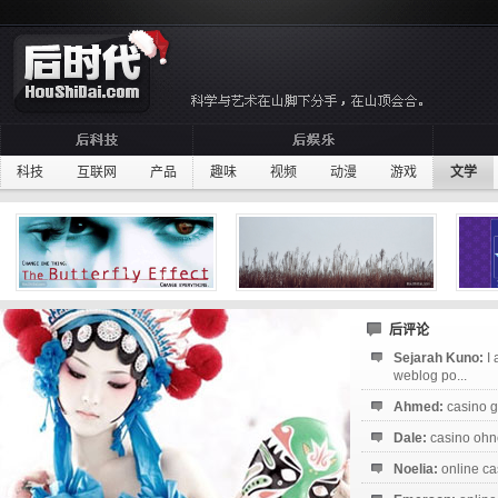
科技
互联网
产品
趣味
视频
动漫
游戏
文学
后评论
Sejarah Kuno:
I
weblog po...
Ahmed:
casino g
Dale:
casino ohne
Noelia:
online ca