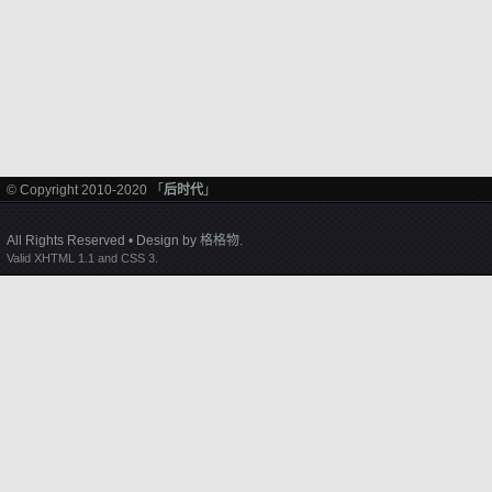
© Copyright 2010-2020 「
后时代
」
All Rights Reserved • Design by
格格物
.
Valid XHTML 1.1 and CSS 3.