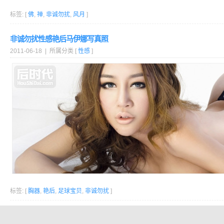
标签: [
佛
,
禅
,
非诚勿扰
,
风月
]
非诚勿扰性感艳后马伊娜写真照
2011-06-18 | 所属分类 [
性感
]
标签: [
胸器
,
艳后
,
足球宝贝
,
非诚勿扰
]