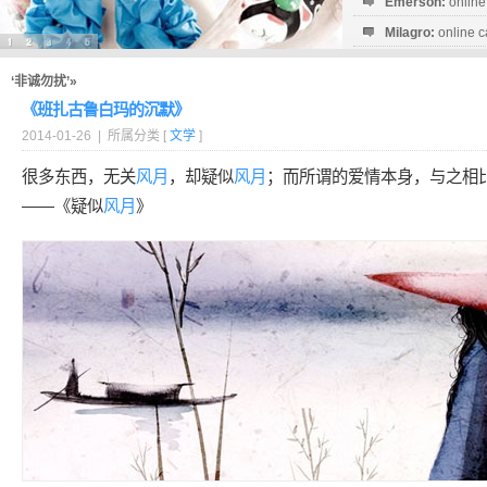
Emerson:
online
Milagro:
online c
Esperanza:
sofo
startguthaben...
‘非诚勿扰’»
《班扎古鲁白玛的沉默》
2014-01-26 | 所属分类 [
文学
]
很多东西，无关
风月
，却疑似
风月
；而所谓的爱情本身，与之相
——《疑似
风月
》