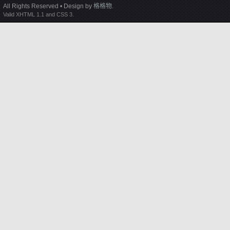
All Rights Reserved • Design by
格格物
.
Valid XHTML 1.1 and CSS 3.