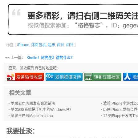
标签: [
iPhone
,
烤面包机
,
起床
,
闹钟
,
闹铃
]
<< 上一篇：
《hello！树先生》讲的什么？
喜欢，就收藏到自己的地盘吧：
发条微博收藏
发到腾讯微博
转到豆瓣社区
收
相关文章
苹果公司历届发布会邀请函
波普iPhone小游戏D
苹果iOS系统是手机中的Windows吗？
历届iPhone发布会
苹果生产线Made in china
12岁的app开发者Thom
我要扯淡：