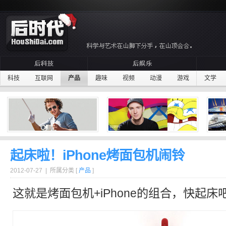
科技
互联网
产品
趣味
视频
动漫
游戏
文学
起床啦！iPhone烤面包机闹铃
2012-07-27 | 所属分类 [
产品
]
这就是
烤面包机
+
iPhone
的组合，快
起床