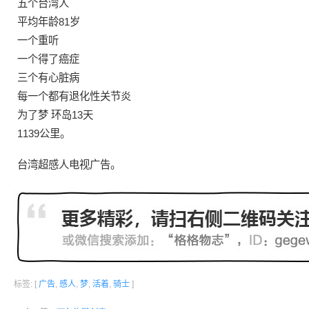
五个台湾人
平均年龄81岁
一个重听
一个得了癌症
三个有心脏病
每一个都有退化性关节炎
为了
梦
环岛13天
1139公里。
台湾超
感人
电视
广告
。
标签: [
广告
,
感人
,
梦
,
活着
,
骑士
]