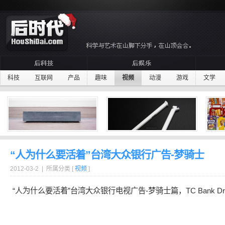
科技
互联网
产品
趣味
视频
动漫
游戏
文学
“人为什么要活着”台湾大众银行广告-梦骑士
2012-03-2 | 所属分类 [
视频
]
“人为什么要
活着
”台湾大众银行电视
广告
-
梦
骑士
篇，TC Bank Dr