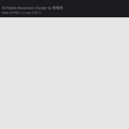
All Rights Reserved • Design by
格格物
.
Valid XHTML 1.1 and CSS 3.