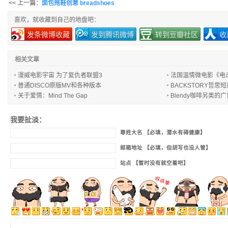
<< 上一篇：
面包拖鞋创意 breadshoes
喜欢，就收藏到自己的地盘吧：
发条微博收藏
发到腾讯微博
转到豆瓣社区
收
相关文章
漫威电影宇宙 为了复仇者联盟3
法国温情微电影《电击超人
普通DISCO原版MV和各种版本
BACKSTORY哲思
关于爱情：Mind The Gap
Blendy咖啡另类的
我要扯淡：
尊姓大名 【必填，潜水有碍健康】
邮箱地址 【必填，但胡写也没人管】
站点 【暂时没有就空着吧】