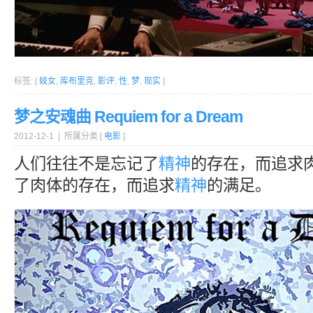
标签: [
妓女
,
库布里克
,
影评
,
性
,
梦
,
现实
]
梦之安魂曲 Requiem for a Dream
2012-12-1 | 所属分类 [
电影
]
人们往往不是忘记了
精神
的存在，而追求
了肉体的存在，而追求
精神
的满足。