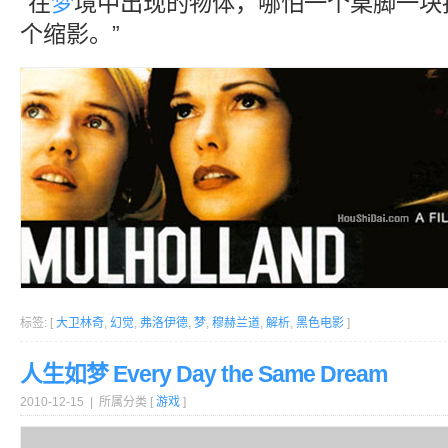
“在
梦
境中出现的物体，哪怕一个桌脚一块
个缩影。”
标签: [
大卫林奇
,
幻觉
,
弗洛伊德
,
梦
,
穆赫兰道
,
解析
,
黑色电影
]
人生如梦 Every Day the Same Dream
2010-12-15 | 所属分类 [
游戏
]