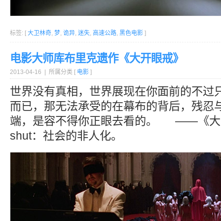
标签: [
大卫林奇
,
梦
,
诡异
,
迷失
,
高速公路
,
黑色电影
]
电影大师库布里克遗作《大开眼戒》
2013-04-16 | 所属分类 [
电影
]
世界没有真相，世界展现在你面前的不过
而已，那无法承受的在幕布的背后，残忍
端，是容不得你正眼去看的。 ——《大开眼戒
shut：社会的非人化。