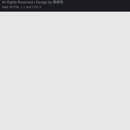
All Rights Reserved • Design by
格格物
.
Valid XHTML 1.1 and CSS 3.