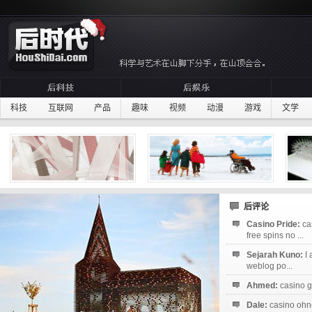
科技
互联网
产品
趣味
视频
动漫
游戏
文学
后评论
Casino Pride:
ca
free spins no ...
Sejarah Kuno:
I
weblog po...
Ahmed:
casino g
Dale:
casino ohne