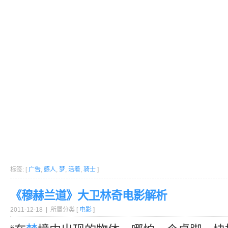
标签: [
广告
,
感人
,
梦
,
活着
,
骑士
]
《穆赫兰道》大卫林奇电影解析
2011-12-18 | 所属分类 [
电影
]