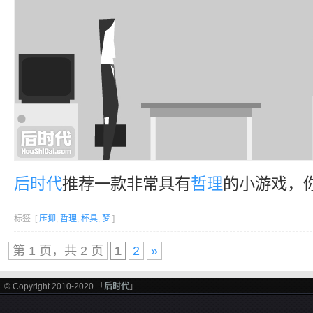
后时代
推荐一款非常具有
哲理
的小游戏，
标签: [
压抑
,
哲理
,
杯具
,
梦
]
第 1 页，共 2 页
1
2
»
© Copyright 2010-2020 「
后时代
」