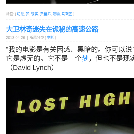
标签: [
幻觉
,
梦
,
现实
,
费里尼
,
隐喻
,
马戏团
]
大卫林奇迷失在诡秘的高速公路
2013-04-26 | 所属分类 [
电影
]
“我的电影是有关困惑、黑暗的。你可以说
它是虚无的。它不是一个
梦
，但也不是现实
（David Lynch）