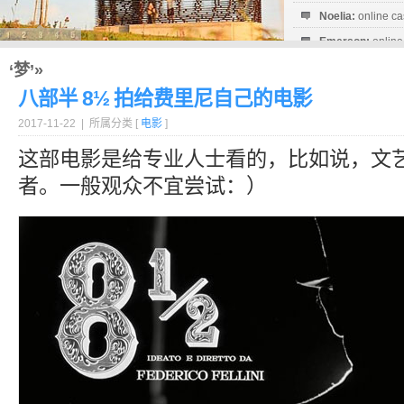
Noelia:
online ca
Emerson:
online
Milagro:
online c
‘梦’»
八部半 8½ 拍给费里尼自己的电影
2017-11-22 | 所属分类 [
电影
]
这部电影是给专业人士看的，比如说，文
者。一般观众不宜尝试：）