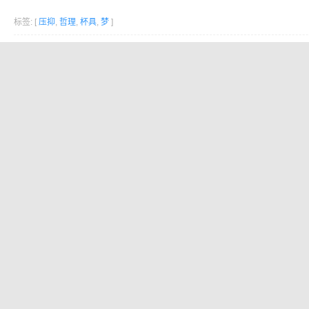
标签: [
压抑
,
哲理
,
杯具
,
梦
]