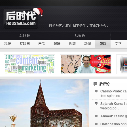
科技
互联网
产品
趣味
视频
动漫
游戏
文学
后评论
Casino Pride:
ca
free spins no ...
Sejarah Kuno:
I
weblog po...
Ahmed:
casino g
Dale:
casino ohne