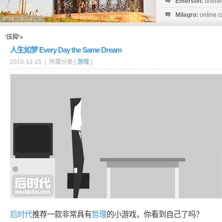
Emerson:
online
Milagro:
online c
Esperanza:
sofo
startguthaben...
‘压抑’»
人生如梦 Every Day the Same Dream
2010-12-15 | 所属分类 [
游戏
]
后时代
推荐一款非常具有
哲理
的小游戏，你看到自己了吗？