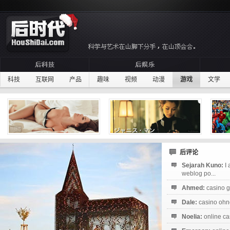
科技
互联网
产品
趣味
视频
动漫
游戏
文学
后评论
Sejarah Kuno:
I
weblog po...
Ahmed:
casino g
Dale:
casino ohne
Noelia:
online ca