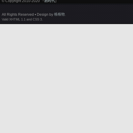
© Copyright 2010-2020 「
后时代
」
All Rights Reserved • Design by
格格物
.
Valid XHTML 1.1 and CSS 3.