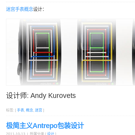
迷宫
手表
概念
设计：
设计师: Andy Kurovets
标签: [
手表
,
概念
,
迷宫
]
极简主义Antrepo包装设计
2011-10-13 | 所属分类 [
设计
]