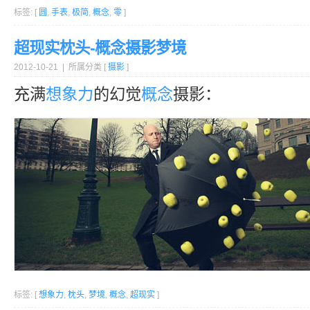
标签: [
圆
,
手表
,
极简
,
概念
,
零
]
超现实枕头-概念摄影梦境
2012-10-21 | 所属分类 [
摄影
]
充满
想象力
的幻觉
概念
摄影：
标签: [
想象力
,
枕头
,
梦境
,
概念
,
超现实
]