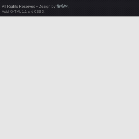
All Rights Reserved • Design by
格格物
.
Valid XHTML 1.1 and CSS 3.